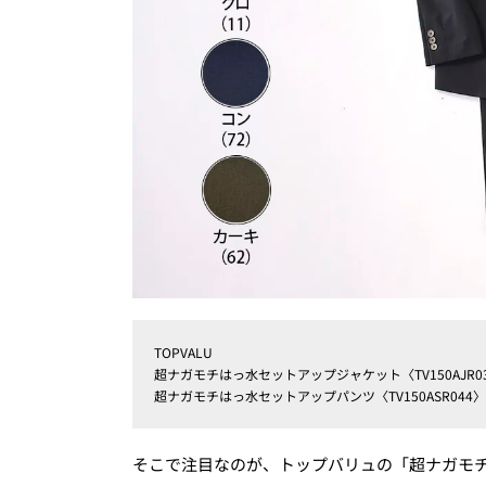
TOPVALU
超ナガモチはっ水セットアップジャケット〈TV150AJR034〉
超ナガモチはっ水セットアップパンツ〈TV150ASR044〉 各
そこで注目なのが、トップバリュの「超ナガモ