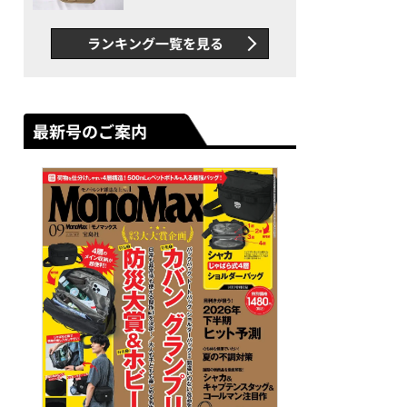
グス“水に強い”初コラボ付
録…ほか【休日バッグの人気
ランキング一覧を見る
記事ランキングベスト3】
（2026年6月版）
最新号のご案内