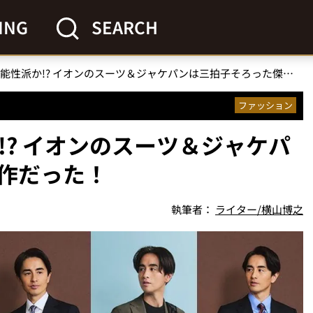
ING
SEARCH
本格派か!? 機能性派か!? イオンのスーツ＆ジャケパンは三拍子そろった傑作だった！
ファッション
か!? イオンのスーツ＆ジャケパ
作だった！
執筆者：
ライター/横山博之