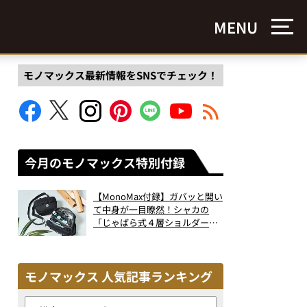
MENU
モノマックス最新情報をSNSでチェック！
今月のモノマックス特別付録
【MonoMax付録】ガバッと開い
て中身が一目瞭然！シャカの
「じゃばら式４層ショルダーバ
ッグ」は、出し入れのしやすさ
も過去最高レベルだった！
モノマックス 人気記事ランキング