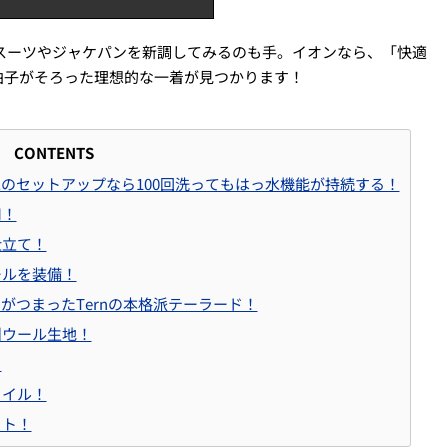
スーツやジャケパンを新調してみるのも手。イオンなら、「快適
拍子がそろった理想的な一着が見つかります！
CONTENTS
のセットアップなら100回洗ってもはっ水機能が持続する！
用！
仕立て！
ールを装備！
がつまったTernの本格派テーラード！
州ウール生地！
！
タイル！
ット！