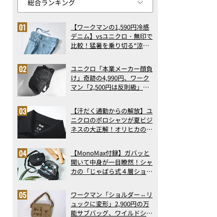
【ワークマンの1,590円冷感
デニム】vsユニクロ・無印で
比較！猛暑を乗り切る“涼感
ロングパンツ”3選を徹底解
剖。接触冷感から綿100%ま
ユニクロ「本業メーカー顔負
で決定版
け」奇跡の4,990円、ワーク
マン「2,500円は反則級」凄
い万能バッグ…ほか【リュッ
クの人気記事ランキングベス
【汗だく通勤からの解放】ユ
ト3】（2026年6月版）
ニクロのポロシャツが夏ビジ
ネスの大正解！オリヒカの透
け防止シャツも優秀。酷暑も
涼しい顔で働ける超快適ウエ
【MonoMax付録】ガバッと
アの実力
開いて中身が一目瞭然！シャ
カの「じゃばら式４層ショル
ダーバッグ」は、出し入れの
しやすさも過去最高レベルだ
ワークマン「ショルダー⇔リ
った！
ュックに変形」2,900円の万
能サブバッグ、ワイルドシン