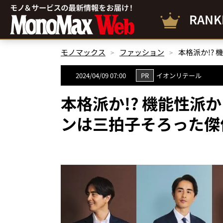
RANK
モノマックス
ファッション
2024/04/09 07:00
PR
イオンリテール
本格派か!? 機能性派
ンは三拍子そろった傑