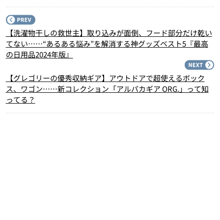
P
【洗濯物干しの救世主】取り込みが面倒、フード部分だけ乾い
てない……“あるある悩み”を解消する神グッズベスト5『最高
の日用品2024年版』
N
【グレゴリーの優秀収納ギア】アウトドアで超使えるボック
ス、ワゴン……新コレクション「アルパカギア ORG.」って知
ってる？