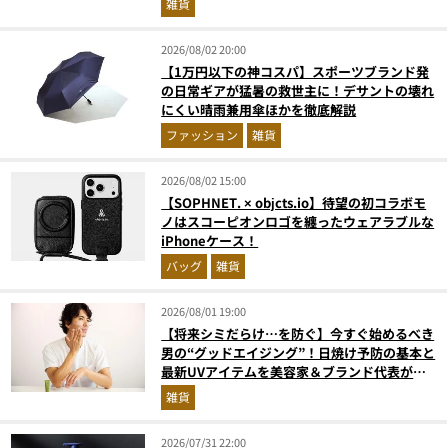
雑貨
2026/08/02 20:00
【1万円以下の神コスパ】スポーツブランド発
の日常ギアが猛暑の救世主に！デサントの壊れ
にくい晴雨兼用傘ほかを徹底解説
ファッション
雑貨
2026/08/02 15:00
【SOPHNET. × objcts.io】待望の初コラボモ
ノはスコーピオンロゴを纏ったウェアラブルな
iPhoneケース！
バッグ
雑貨
2026/08/01 19:00
【将来シミだらけ…を防ぐ】今すぐ始めるべき
男の“グッドエイジング”！日焼け予防の基本と
最新UVアイテムを美容家＆ブランド代表がプ
ロ目線で指南／大人の価値向上研究所
雑貨
2026/07/31 22:00