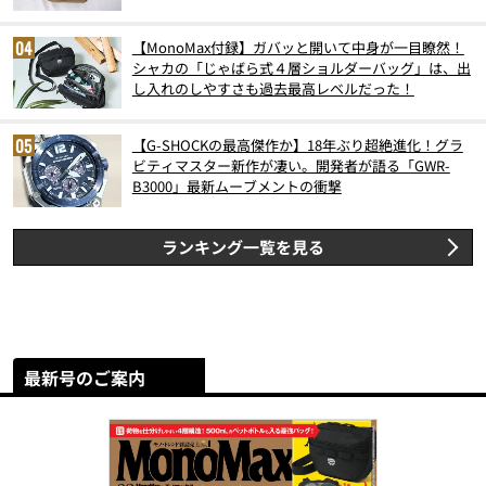
スト3】（2026年6月版）
【MonoMax付録】ガバッと開いて中身が一目瞭然！
シャカの「じゃばら式４層ショルダーバッグ」は、出
し入れのしやすさも過去最高レベルだった！
【G-SHOCKの最高傑作か】18年ぶり超絶進化！グラ
ビティマスター新作が凄い。開発者が語る「GWR-
B3000」最新ムーブメントの衝撃
ランキング一覧を見る
最新号のご案内