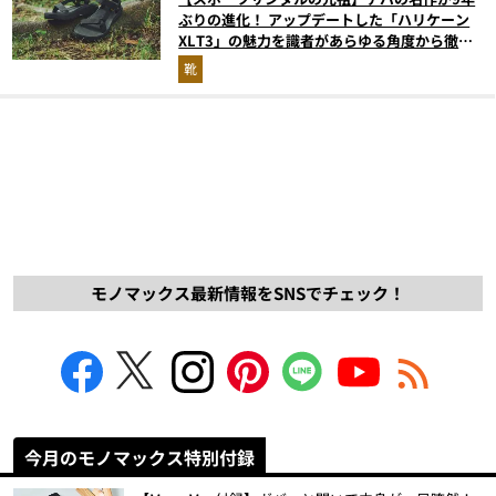
ぶりの進化！ アップデートした「ハリケーン
XLT3」の魅力を識者があらゆる角度から徹底
解説！
靴
モノマックス最新情報をSNSでチェック！
今月のモノマックス特別付録