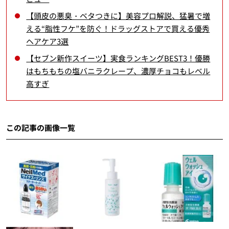
【頭皮の悪臭・ベタつきに】美容プロ解説、猛暑で増
える“脂性フケ”を防ぐ！ドラッグストアで買える優秀
ヘアケア3選
【セブン新作スイーツ】実食ランキングBEST3！優勝
はもちもちの塩バニラクレープ、濃厚チョコもレベル
高すぎ
この記事の画像一覧