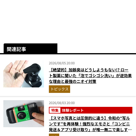
関連記事
2026/08/05 20:00
【絶望的】加齢臭はどうしようもない!? ロー
ト製薬に聞いた「泡でゴシゴシ洗い」が逆効果
な理由と最強のニオイ対策
トピックス
2026/08/03 20:00
特集
体験レポート
【スマホ写真とは圧倒的に違う】令和の“写ル
ンです”を再体験！強烈なエモさと「コンビニ
発送＆アプリ受け取り」が唯一無二で楽しすぎ
た