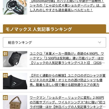
【MonoMax付録】ガバッと開いて中身が一目瞭然！
シャカの「じゃばら式４層ショルダーバッグ」は、出
し入れのしやすさも過去最高レベルだった！
モノマックス 人気記事ランキング
ユニクロ「本業メーカー顔負け」奇跡の4,990円、ワ
ークマン「2,500円は反則級」凄い万能バッグ…ほか
【リュックの人気記事ランキングベスト3】（2026年
6月版）
【汗だく通勤からの解放】ユニクロのポロシャツが夏
ビジネスの大正解！オリヒカの透け防止シャツも優
秀。酷暑も涼しい顔で働ける超快適ウエアの実力
ワークマン「ショルダー⇔リュックに変形」2,900円
の万能サブバッグ、ワイルドシングス“水に強い”初コ
ラボ付録…ほか【休日バッグの人気記事ランキングベ