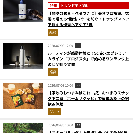
特集
トレンドモノ3選
【頭皮の悪臭・ベタつきに】美容プロ解説、猛
暑で増える“脂性フケ”を防ぐ！ドラッグストア
で買える優秀ヘアケア3選
雑貨
2026/07/09 12:00
PR
ルーティンが感動体験に！Schickのプレミア
ムライン「プロジスタ」で始めるワンランク上
のヒゲ剃り習慣
雑貨
2026/07/09 10:00
PR
【家飲みおつまみはこれ一択】おつまみスナッ
ク不二家「ホームサクッと」で簡単＆極上の家
飲み体験
グルメ
2026/06/30 10:00
PR
【スポーツサンダルの元祖】テバの名作が9年