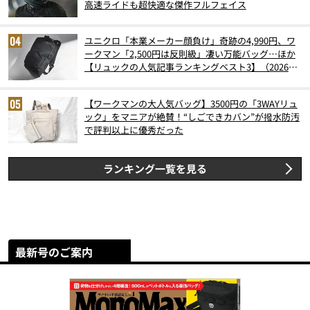
高速ライドも超快適な傑作フルフェイス
ユニクロ「本業メーカー顔負け」奇跡の4,990円、ワ
ークマン「2,500円は反則級」凄い万能バッグ…ほか
【リュックの人気記事ランキングベスト3】（2026年
6月版）
【ワークマンの大人気バッグ】3500円の「3WAYリュ
ック」をマニアが絶賛！“しごできカバン”が撥水防汚
で評判以上に優秀だった
ランキング一覧を見る
最新号のご案内