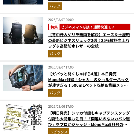
張が無敵に
バッグ
2026/08/07 20:00
特集
ビジネスマン必携！通勤快適モノ
【背中汗＆ゲリラ豪雨を解決】エース＆土屋鞄
の最新ビジネスリュック2選！25%放熱向上バ
ッグ＆高級防水レザーの全貌
バッグ
2026/08/07 17:00
【ガバッと開くじゃばら4層】本日発売
MonoMax付録「シャカ」のショルダーバッグ
が凄すぎる！500mLペット収納＆背面メッシ
ュでベタつかない
バッグ
2026/08/06 17:00
【明日発売】シャカ付録もキャプテンスタッグ
付録も大特集も注目！「間違いのないカバン選
び」をプロがジャッジ・MonoMax9月号の目
次を公開
トピックス