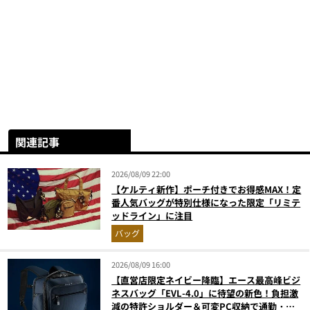
関連記事
2026/08/09 22:00
【ケルティ新作】ポーチ付きでお得感MAX！定
番人気バッグが特別仕様になった限定「リミテ
ッドライン」に注目
バッグ
2026/08/09 16:00
【直営店限定ネイビー降臨】エース最高峰ビジ
ネスバッグ「EVL-4.0」に待望の新色！負担激
減の特許ショルダー＆可変PC収納で通勤・出