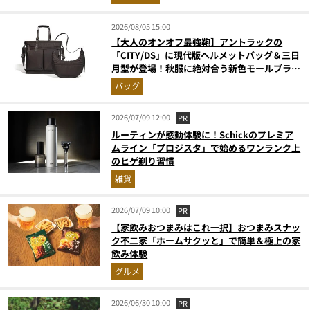
2026/08/05 15:00
【大人のオンオフ最強鞄】アントラックの
「CITY/DS」に現代版ヘルメットバッグ＆三日
月型が登場！秋服に絶対合う新色モールブラウ
ンが傑作
バッグ
2026/07/09 12:00
PR
ルーティンが感動体験に！Schickのプレミア
ムライン「プロジスタ」で始めるワンランク上
のヒゲ剃り習慣
雑貨
2026/07/09 10:00
PR
【家飲みおつまみはこれ一択】おつまみスナッ
ク不二家「ホームサクッと」で簡単＆極上の家
飲み体験
グルメ
2026/06/30 10:00
PR