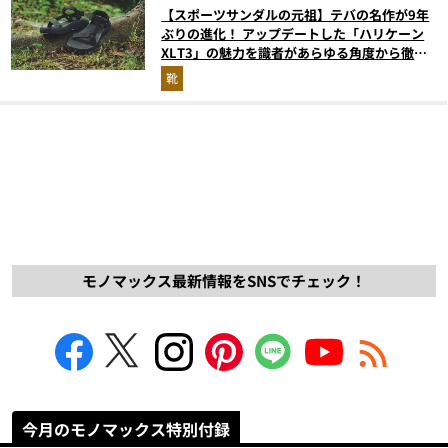
【スポーツサンダルの元祖】テバの名作が9年
ぶりの進化！ アップデートした「ハリケーン
XLT3」の魅力を識者があらゆる角度から徹底
解説！
靴
モノマックス最新情報をSNSでチェック！
今月のモノマックス特別付録