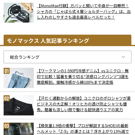
【MonoMax付録】ガバッと開いて中身が一目瞭然！
シャカの「じゃばら式４層ショルダーバッグ」は、出
し入れのしやすさも過去最高レベルだった！
モノマックス 人気記事ランキング
【ワークマンの1,590円冷感デニム】vsユニクロ・無
印で比較！猛暑を乗り切る“涼感ロングパンツ”3選を
徹底解剖。接触冷感から綿100%まで決定版
【汗だく通勤からの解放】ユニクロのポロシャツが夏
ビジネスの大正解！オリヒカの透け防止シャツも優
秀。酷暑も涼しい顔で働ける超快適ウエアの実力
【換気量1.9倍の衝撃】プロが解説するSHOEIの最新
ヘルメット「Z-9」の凄さとは？浮き上がり13%減で