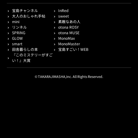
宝島チャンネル
InRed
大人のおしゃれ手帖
sweet
mini
素敵なあの人
リンネル
otona ROSY
SPRiNG
otona MUSE
GLOW
MonoMax
smart
MonoMaster
田舎暮らしの本
宝島すごい！WEB
『このミステリーがすご
い！』大賞
© TAKARAJIMASHA,Inc. All Rights Reserved.