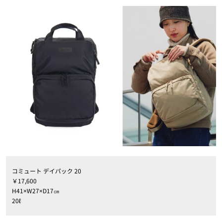
コミュート デイパック 20
￥17,600
H41×W27×D17㎝
20ℓ