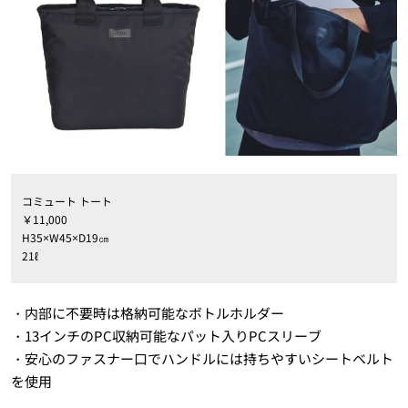
コミュート トート
￥11,000
H35×W45×D19㎝
21ℓ
・内部に不要時は格納可能なボトルホルダー
・13インチのPC収納可能なパット入りPCスリーブ
・安心のファスナー口でハンドルには持ちやすいシートベルト
を使用