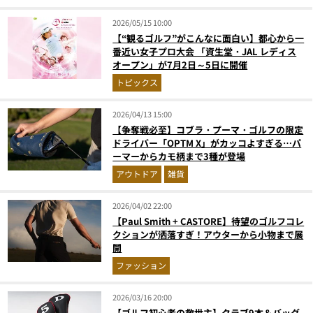
2026/05/15 10:00
【“観るゴルフ”がこんなに面白い】都心から一
番近い女子プロ大会 「資生堂・JAL レディス
オープン」が7月2日～5日に開催
トピックス
2026/04/13 15:00
【争奪戦必至】コブラ・プーマ・ゴルフの限定
ドライバー「OPTM X」がカッコよすぎる…パ
ーマーからカモ柄まで3種が登場
アウトドア
雑貨
2026/04/02 22:00
【Paul Smith + CASTORE】待望のゴルフコレ
クションが洒落すぎ！アウターから小物まで展
開
ファッション
2026/03/16 20:00
【ゴルフ初心者の救世主】クラブ9本＆バッグ