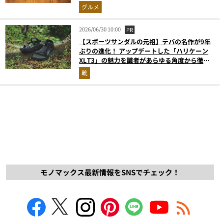
グルメ
2026/06/30 10:00
PR
【スポーツサンダルの元祖】テバの名作が9年
ぶりの進化！ アップデートした「ハリケーン
XLT3」の魅力を識者があらゆる角度から徹底
解説！
靴
モノマックス最新情報をSNSでチェック！