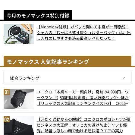
今月のモノマックス特別付録
【MonoMax付録】ガバッと開いて中身が一目瞭然！
シャカの「じゃばら式４層ショルダーバッグ」は、出
し入れのしやすさも過去最高レベルだった！
モノマックス 人気記事ランキング
ユニクロ「本業メーカー顔負け」奇跡の4,990円、ワ
ークマン「2,500円は反則級」凄い万能バッグ…ほか
【リュックの人気記事ランキングベスト3】（2026年
6月版）
【汗だく通勤からの解放】ユニクロのポロシャツが夏
ビジネスの大正解！オリヒカの透け防止シャツも優
秀。酷暑も涼しい顔で働ける超快適ウエアの実力