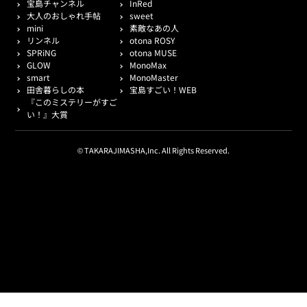
宝島チャンネル
InRed
大人のおしゃれ手帖
sweet
mini
素敵なあの人
リンネル
otona ROSY
SPRiNG
otona MUSE
GLOW
MonoMax
smart
MonoMaster
田舎暮らしの本
宝島すごい！WEB
『このミステリーがすご
い！』大賞
© TAKARAJIMASHA,Inc. All Rights Reserved.