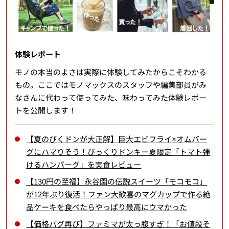
体験レポート
モノの本当のよさは実際に体験してみたからこそわかる
もの。ここではモノマックスのスタッフや編集部員がみ
なさんに代わって使ってみた、味わってみた体験レポー
トを公開します！
【夏のびくドンが大正解】巨大エビフライ×オムバー
グにハマりそう！びっくりドンキー夏限定「トマト弾
けるハンバーグ」を実食レビュー
【130円の至福】永谷園の伝説スイーツ「モコモコ」
が12年ぶり復活！ファン大歓喜のマグカップで作る絶
品ケーキを食べたらやっぱり最高にウマかった
【価格バグ再び】ファミマが太っ腹すぎ！「お値段そ