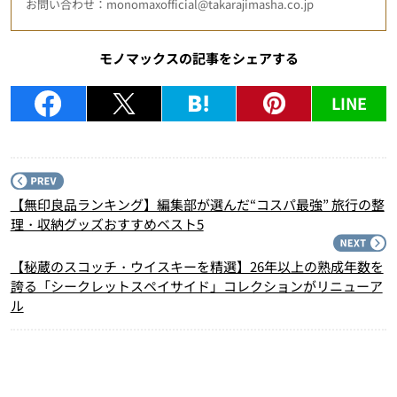
お問い合わせ：monomaxofficial@takarajimasha.co.jp
モノマックスの記事をシェアする
LINE
P
【無印良品ランキング】編集部が選んだ“コスパ最強” 旅行の整
理・収納グッズおすすめベスト5
N
【秘蔵のスコッチ・ウイスキーを精選】26年以上の熟成年数を
誇る「シークレットスペイサイド」コレクションがリニューア
ル