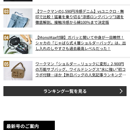
【ワークマンの1,590円冷感デニム】vsユニクロ・無
印で比較！猛暑を乗り切る“涼感ロングパンツ”3選を
徹底解剖。接触冷感から綿100%まで決定版
【MonoMax付録】ガバッと開いて中身が一目瞭然！
シャカの「じゃばら式４層ショルダーバッグ」は、出
し入れのしやすさも過去最高レベルだった！
ワークマン「ショルダー⇔リュックに変形」2,900円
の万能サブバッグ、ワイルドシングス“水に強い”初コ
ラボ付録…ほか【休日バッグの人気記事ランキングベ
スト3】（2026年6月版）
ランキング一覧を見る
最新号のご案内