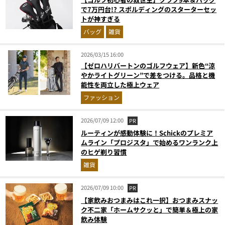
で7万円台!? スポルディングのスターターセッ
トが神すぎる
バッグ
雑貨
2026/03/15 16:00
【ゼロハリバートンのゴルフウェア】新色“涼
やかライトグリーン”で差をつける。品格と機
能性を両立した極上ウェア
ファッション
2026/07/09 12:00
PR
ルーティンが感動体験に！Schickのプレミア
ムライン「プロジスタ」で始めるワンランク上
のヒゲ剃り習慣
雑貨
2026/07/09 10:00
PR
【家飲みおつまみはこれ一択】おつまみスナッ
ク不二家「ホームサクッと」で簡単＆極上の家
飲み体験