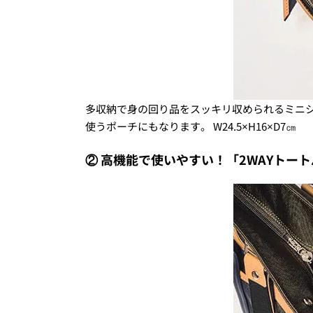
多収納で身の回り品をスッキリ収められるミニ
使うポーチにもなります。 W24.5×H16×D7㎝
② 高機能で使いやすい！「2WAYトートバ