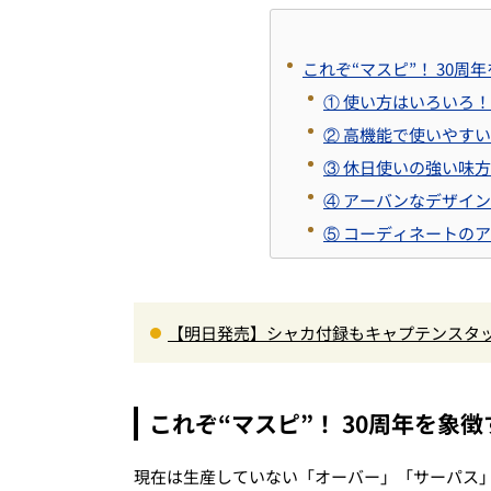
これぞ“マスピ”！ 30
① 使い方はいろいろ！
② 高機能で使いやすい！
③ 休日使いの強い味方
④ アーバンなデザイン
⑤ コーディネートのア
【明日発売】シャカ付録もキャプテンスタ
がジャッジ・MonoMax9月号の目次を公開
これぞ“マスピ”！ 30周年を象
現在は生産していない「オーバー」「サーパス