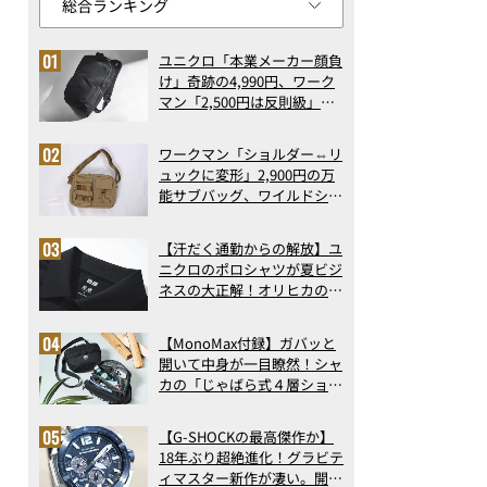
ユニクロ「本業メーカー顔負
け」奇跡の4,990円、ワーク
マン「2,500円は反則級」凄
い万能バッグ…ほか【リュッ
クの人気記事ランキングベス
ワークマン「ショルダー⇔リ
ト3】（2026年6月版）
ュックに変形」2,900円の万
能サブバッグ、ワイルドシン
グス“水に強い”初コラボ付
録…ほか【休日バッグの人気
【汗だく通勤からの解放】ユ
記事ランキングベスト3】
ニクロのポロシャツが夏ビジ
（2026年6月版）
ネスの大正解！オリヒカの透
け防止シャツも優秀。酷暑も
涼しい顔で働ける超快適ウエ
【MonoMax付録】ガバッと
アの実力
開いて中身が一目瞭然！シャ
カの「じゃばら式４層ショル
ダーバッグ」は、出し入れの
しやすさも過去最高レベルだ
【G-SHOCKの最高傑作か】
った！
18年ぶり超絶進化！グラビテ
ィマスター新作が凄い。開発