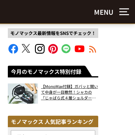
MENU
モノマックス最新情報をSNSでチェック！
今月のモノマックス特別付録
【MonoMax付録】ガバッと開い
て中身が一目瞭然！シャカの
「じゃばら式４層ショルダーバ
ッグ」は、出し入れのしやすさ
も過去最高レベルだった！
モノマックス 人気記事ランキング