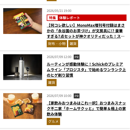
2026/05/21 19:00
特集
体験レポート
【何コレ欲しい】MonoMax増刊号付録はまさ
かの「永谷園のお茶づけ」が文房具に!? 豪華
すぎる7点セットが神クオリティだった！スタ
イリストがガチレビュー
財布・小物
雑貨
2026/07/09 12:00
PR
ルーティンが感動体験に！Schickのプレミア
ムライン「プロジスタ」で始めるワンランク上
のヒゲ剃り習慣
雑貨
2026/07/09 10:00
PR
【家飲みおつまみはこれ一択】おつまみスナッ
ク不二家「ホームサクッと」で簡単＆極上の家
飲み体験
グルメ