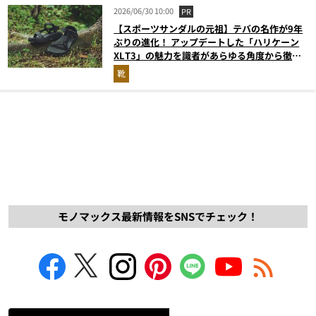
2026/06/30 10:00
PR
【スポーツサンダルの元祖】テバの名作が9年
ぶりの進化！ アップデートした「ハリケーン
XLT3」の魅力を識者があらゆる角度から徹底
解説！
靴
モノマックス最新情報をSNSでチェック！