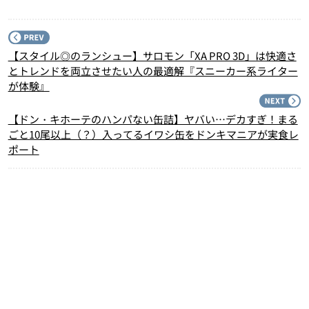
P
【スタイル◎のランシュー】サロモン「XA PRO 3D」は快適さ
とトレンドを両立させたい人の最適解『スニーカー系ライター
が体験』
N
【ドン・キホーテのハンパない缶詰】ヤバい…デカすぎ！まる
ごと10尾以上（？）入ってるイワシ缶をドンキマニアが実食レ
ポート