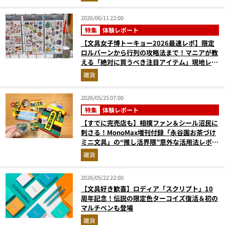
2026/06/11 22:00
特集
体験レポート
【文具女子博トーキョー2026最速レポ】限定
ロルバーンから行列の攻略法まで！マニアが教
える「絶対に買うべき注目アイテム」現地レポ
ート
雑貨
2026/05/25 07:00
特集
体験レポート
【すでに完売店も】相撲ファン＆シール沼民に
刺さる！MonoMax増刊付録「永谷園お茶づけ
ミニ文具」の“推し活界隈”意外な活用法レポー
ト
雑貨
2026/05/22 22:00
【文具好き歓喜】ロディア「スクリプト」10
周年記念！伝説の限定色ターコイズ復活＆初の
マルチペンも登場
雑貨