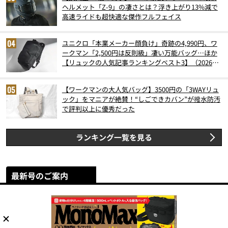
ヘルメット「Z-9」の凄さとは？浮き上がり13%減で
高速ライドも超快適な傑作フルフェイス
ユニクロ「本業メーカー顔負け」奇跡の4,990円、ワ
ークマン「2,500円は反則級」凄い万能バッグ…ほか
【リュックの人気記事ランキングベスト3】（2026年
6月版）
【ワークマンの大人気バッグ】3500円の「3WAYリュ
ック」をマニアが絶賛！“しごできカバン”が撥水防汚
で評判以上に優秀だった
ランキング一覧を見る
最新号のご案内