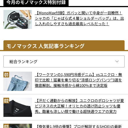
今月のモノマックス特別付録
【MonoMax付録】ガバッと開いて中身が一目瞭然！
シャカの「じゃばら式４層ショルダーバッグ」は、出
し入れのしやすさも過去最高レベルだった！
モノマックス 人気記事ランキング
【ワークマンの1,590円冷感デニム】vsユニクロ・無
印で比較！猛暑を乗り切る“涼感ロングパンツ”3選を
徹底解剖。接触冷感から綿100%まで決定版
【汗だく通勤からの解放】ユニクロのポロシャツが夏
ビジネスの大正解！オリヒカの透け防止シャツも優
秀。酷暑も涼しい顔で働ける超快適ウエアの実力
【換気量1.9倍の衝撃】プロが解説するSHOEIの最新