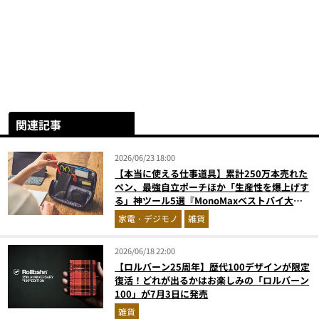
関連記事
2026/06/23 18:00
【本当に使える仕事道具】累計250万本売れた
ペン、最強自立ポーチほか「生産性を爆上げす
る」神ツール5選『MonoMaxベストバイ大
賞』
家電・デジモノ
雑貨
2026/06/18 22:00
【ロルバーン25周年】歴代100デザインが限定
復活！どれが出るかはお楽しみの「ロルバーン
100」が7月3日に発売
雑貨