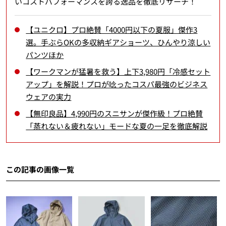
いコストパフォーマンスを誇る逸品を徹底リサーチ！
【ユニクロ】プロ絶賛「4000円以下の夏服」傑作3
選。手ぶらOKの多収納ギアショーツ、ひんやり涼しい
パンツほか
【ワークマンが猛暑を救う】上下3,980円「冷感セット
アップ」を解説！プロが唸ったコスパ最強のビジネス
ウェアの実力
【無印良品】4,990円のスニサンが傑作級！プロ絶賛
「蒸れない＆疲れない」モードな夏の一足を徹底解説
この記事の画像一覧