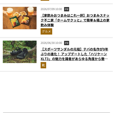
2026/07/09 10:00
PR
【家飲みおつまみはこれ一択】おつまみスナッ
ク不二家「ホームサクッと」で簡単＆極上の家
飲み体験
グルメ
2026/06/30 10:00
PR
【スポーツサンダルの元祖】テバの名作が9年
ぶりの進化！ アップデートした「ハリケーン
XLT3」の魅力を識者があらゆる角度から徹底
解説！
靴