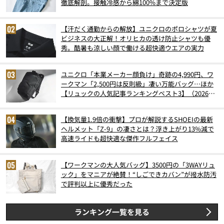
徹底解剖。接触冷感から綿100%まで決定版
【汗だく通勤からの解放】ユニクロのポロシャツが夏
ビジネスの大正解！オリヒカの透け防止シャツも優
秀。酷暑も涼しい顔で働ける超快適ウエアの実力
ユニクロ「本業メーカー顔負け」奇跡の4,990円、ワ
ークマン「2,500円は反則級」凄い万能バッグ…ほか
【リュックの人気記事ランキングベスト3】（2026年
6月版）
【換気量1.9倍の衝撃】プロが解説するSHOEIの最新
ヘルメット「Z-9」の凄さとは？浮き上がり13%減で
高速ライドも超快適な傑作フルフェイス
【ワークマンの大人気バッグ】3500円の「3WAYリュ
ック」をマニアが絶賛！“しごできカバン”が撥水防汚
で評判以上に優秀だった
ランキング一覧を見る