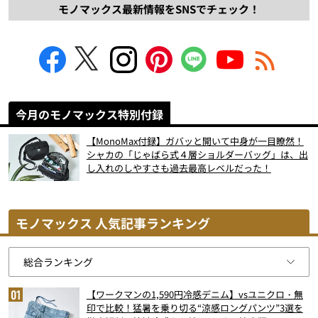
モノマックス最新情報をSNSでチェック！
今月のモノマックス特別付録
【MonoMax付録】ガバッと開いて中身が一目瞭然！
シャカの「じゃばら式４層ショルダーバッグ」は、出
し入れのしやすさも過去最高レベルだった！
モノマックス 人気記事ランキング
【ワークマンの1,590円冷感デニム】vsユニクロ・無
印で比較！猛暑を乗り切る“涼感ロングパンツ”3選を