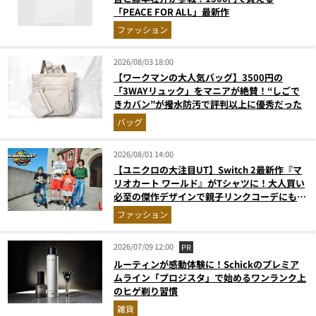
「PEACE FOR ALL」最新作
ファッション
2026/08/03 18:00
【ワークマンの大人気バッグ】3500円の
「3WAYリュック」をマニアが絶賛！“しごで
きカバン”が撥水防汚で評判以上に優秀だった
バッグ
2026/08/01 14:00
【ユニクロの大注目UT】Switch 2最新作『マ
リオカート ワールド』がTシャツに！大人買い
必至の傑作デザインで親子リンクコーデにも最
適
ファッション
2026/07/09 12:00
PR
ルーティンが感動体験に！Schickのプレミア
ムライン「プロジスタ」で始めるワンランク上
のヒゲ剃り習慣
雑貨