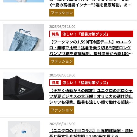
ぐ“夏の高機能インナー”3選を徹底解剖。あな
たに最適な1着は？
ファッション
2026/08/07 18:00
特集
涼しい！「猛暑対策グッズ」
【ワークマンの1,590円冷感デニム】vsユニク
ロ・無印で比較！猛暑を乗り切る“涼感ロング
パンツ”3選を徹底解剖。接触冷感から綿100%
まで決定版
ファッション
2026/08/05 18:00
特集
涼しい！「猛暑対策グッズ」
【汗だく通勤からの解放】ユニクロのポロシャ
ツが夏ビジネスの大正解！オリヒカの透け防止
シャツも優秀。酷暑も涼しい顔で働ける超快適
ウエアの実力
ファッション
2026/08/04 15:00
【ユニクロの注目コラボ】世界的建築家・隈研
吾と藤本壮介が参戦！1500円で買える