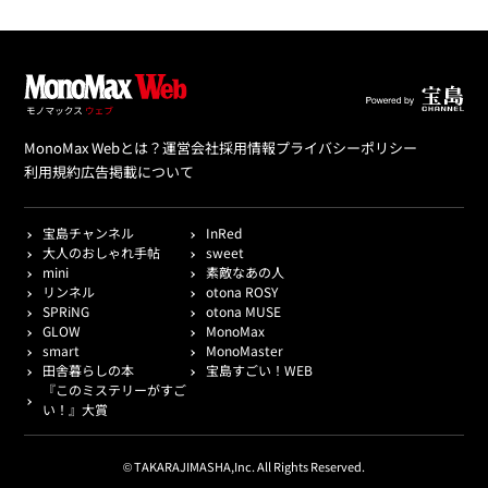
MonoMax Webとは？
運営会社
採用情報
プライバシーポリシー
利用規約
広告掲載について
宝島チャンネル
InRed
大人のおしゃれ手帖
sweet
mini
素敵なあの人
リンネル
otona ROSY
SPRiNG
otona MUSE
GLOW
MonoMax
smart
MonoMaster
田舎暮らしの本
宝島すごい！WEB
『このミステリーがすご
い！』大賞
© TAKARAJIMASHA,Inc. All Rights Reserved.