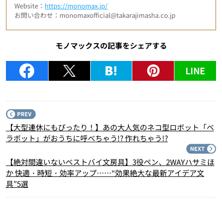
Website：
https://monomax.jp/
お問い合わせ：monomaxofficial@takarajimasha.co.jp
モノマックスの記事をシェアする
LINE
P
【大型連休にもぴったり！】あの大人気のネコ型ロボット「ベ
ラボット」がおうちに呼べちゃう!? 作れちゃう!?
N
【絶対間違いないベストバイ文房具】3役ペン、2WAYハサミほ
か 快適・時短・効率アップ……“効果絶大な最新アイデア文
具”5選