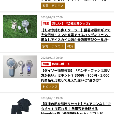
正解だった『コレ買いです』Vol.171
家電・デジモノ
2026/07/22 07:00
特集
涼しい！「猛暑対策グッズ」
【もはや持ち歩くクーラー】猛暑は最新ギアで
完全武装！スマホ充電できるハンディファン、
風なしアイスカイロほか最強携帯型クールガジ
ェット4選
家電・デジモノ
雑貨
2026/07/18 20:00
特集
体験レポート
【ダイソー徹底検証】「ハンディファンは高い
方が良い」はホント？ 300円・700円・1,000
円商品を比較して見えた違いと“選び方”
トピックス
2026/07/16 19:00
【寝床の熱を強制リセット】“エアコンなし”で
もぐっすり眠れる！ 熱帯夜を攻略する
MonoMax的「最強快眠セット」はコレだ