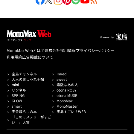
MonoMax Webとは？
運営会社
採用情報
プライバシーポリシー
利用規約
広告掲載について
宝島チャンネル
InRed
大人のおしゃれ手帖
sweet
mini
素敵なあの人
リンネル
otona ROSY
SPRiNG
otona MUSE
GLOW
MonoMax
smart
MonoMaster
田舎暮らしの本
宝島すごい！WEB
『このミステリーがすご
い！』大賞