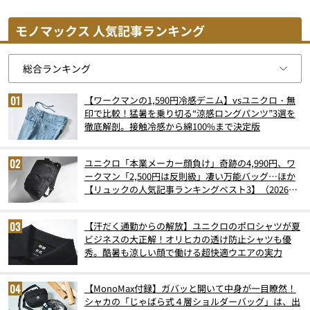
モノマックス 人気記事ランキング
【ワークマンの1,590円冷感デニム】vsユニクロ・無
印で比較！猛暑を乗り切る“涼感ロングパンツ”3選を
徹底解剖。接触冷感から綿100%まで決定版
ユニクロ「本業メーカー顔負け」奇跡の4,990円、ワ
ークマン「2,500円は反則級」凄い万能バッグ…ほか
【リュックの人気記事ランキングベスト3】（2026年
6月版）
【汗だく通勤からの解放】ユニクロのポロシャツが夏
ビジネスの大正解！オリヒカの透け防止シャツも優
秀。酷暑も涼しい顔で働ける超快適ウエアの実力
【MonoMax付録】ガバッと開いて中身が一目瞭然！
シャカの「じゃばら式４層ショルダーバッグ」は、出