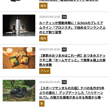
雑貨
2026/07/09 12:00
PR
ルーティンが感動体験に！Schickのプレミア
ムライン「プロジスタ」で始めるワンランク上
のヒゲ剃り習慣
雑貨
2026/07/09 10:00
PR
【家飲みおつまみはこれ一択】おつまみスナッ
ク不二家「ホームサクッと」で簡単＆極上の家
飲み体験
グルメ
2026/06/30 10:00
PR
【スポーツサンダルの元祖】テバの名作が9年
ぶりの進化！ アップデートした「ハリケーン
XLT3」の魅力を識者があらゆる角度から徹底
解説！
靴