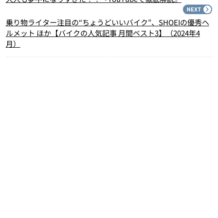
N
乗り物ライター注目の“ちょうどいいバイク”、SHOEIの優秀ヘ
ルメット ほか【バイクの人気記事 月間ベスト3】（2024年4
月）