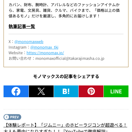
カバン、財布、腕時計、アパレルなどのファッションアイテムか
ら、家電、文房具、雑貨、クルマ、バイクまで、「価格以上の価
値あるモノ」だけを厳選し、多角的にお届けします！
執筆記事一覧
X：
@monomaxweb
Instagram：
@monomax_tkj
Website：
https://monomax.jp/
お問い合わせ：monomaxofficial@takarajimasha.co.jp
モノマックスの記事をシェアする
LINE
P
【体験レポート】「ジムニー」のホビーラジコンが超遊べる！
大人も夢中になりすぎた！！『YouTubeで徹底解説』