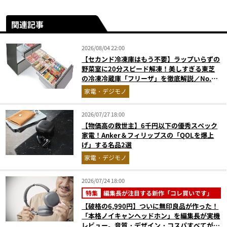
関連記事
2026/08/04 22:00
【セカンド冷凍庫はもう不要】ラップいらずの
野菜室に20分スピード解凍！美しすぎる東芝
の冷凍冷蔵庫「フリーザ」を徹底解説／No.1
モノ雑誌編集長が選ぶ『センスがいい家電』
家電・デジモノ
Vol.10
2026/07/27 18:00
【物価高の救世主】6千円以下の優秀スペック
家電！Anker＆フィリップスの「QOLを爆上
げ」する名品2選
家電・デジモノ
2026/07/24 18:00
特集
編集長が注目する新作「コレ買いです」
【破格の6,990円】ついに無印良品が作った！
「本格ノイキャンヘッドホン」を編集長が実機
レビュー。音質・デザイン・コスパすべてが大