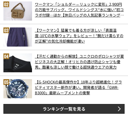
ワークマン「ショルダー⇔リュックに変形」2,900円
の万能サブバッグ、ワイルドシングス“水に強い”初コ
ラボ付録…ほか【休日バッグの人気記事ランキングベ
スト3】（2026年6月版）
【ワークマン】猛暑でも着る方が涼しい「表面温
度-10℃の氷撃ウェア」をレビュー！“腕だけ濡らすの
が正解”の気化冷却機能が凄い
【汗だく通勤からの解放】ユニクロのポロシャツが夏
ビジネスの大正解！オリヒカの透け防止シャツも優
秀。酷暑も涼しい顔で働ける超快適ウエアの実力
【G-SHOCKの最高傑作か】18年ぶり超絶進化！グラ
ビティマスター新作が凄い。開発者が語る「GWR-
B3000」最新ムーブメントの衝撃
ランキング一覧を見る