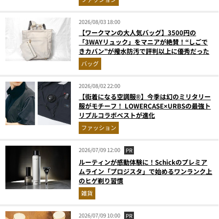
2026/08/03 18:00
【ワークマンの大人気バッグ】3500円の
「3WAYリュック」をマニアが絶賛！“しごで
きカバン”が撥水防汚で評判以上に優秀だった
バッグ
2026/08/02 22:00
【街着になる空調服®】今季は幻のミリタリー
服がモチーフ！ LOWERCASE×URBSの最強ト
リプルコラボベストが進化
ファッション
2026/07/09 12:00
PR
ルーティンが感動体験に！Schickのプレミア
ムライン「プロジスタ」で始めるワンランク上
のヒゲ剃り習慣
雑貨
2026/07/09 10:00
PR