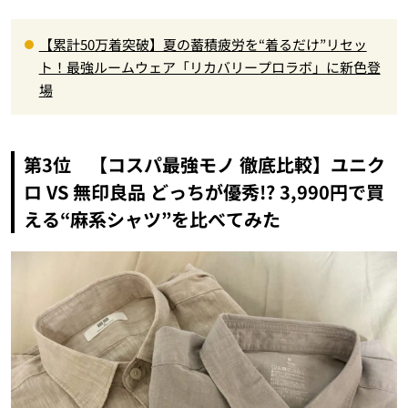
【累計50万着突破】夏の蓄積疲労を“着るだけ”リセッ
ト！最強ルームウェア「リカバリープロラボ」に新色登
場
第3位 【コスパ最強モノ 徹底比較】ユニク
ロ VS 無印良品 どっちが優秀!? 3,990円で買
える“麻系シャツ”を比べてみた