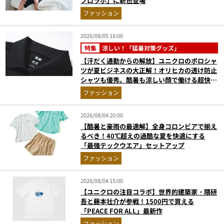
プロラボ」に新色登場
ファッション
2026/08/05 18:00
特集
涼しい！「猛暑対策グッズ」
【汗だく通勤からの解放】ユニクロのポロシャ
ツが夏ビジネスの大正解！オリヒカの透け防止
シャツも優秀。酷暑も涼しい顔で働ける超快適
ウエアの実力
ファッション
2026/08/04 20:00
【酷暑と豪雨の最適解】全身コロンビアで揃え
るべき！40℃超えの過酷な夏を快適にする
「最強テックウエア」セットアップ
ファッション
2026/08/04 15:00
【ユニクロの注目コラボ】世界的建築家・隈研
吾と藤本壮介が参戦！1500円で買える
「PEACE FOR ALL」最新作
ファッション