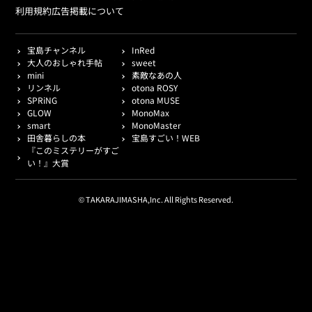
利用規約
広告掲載について
宝島チャンネル
InRed
大人のおしゃれ手帖
sweet
mini
素敵なあの人
リンネル
otona ROSY
SPRiNG
otona MUSE
GLOW
MonoMax
smart
MonoMaster
田舎暮らしの本
宝島すごい！WEB
『このミステリーがすご
い！』大賞
© TAKARAJIMASHA,Inc. All Rights Reserved.