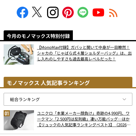
今月のモノマックス特別付録
【MonoMax付録】ガバッと開いて中身が一目瞭然！
シャカの「じゃばら式４層ショルダーバッグ」は、出
し入れのしやすさも過去最高レベルだった！
モノマックス 人気記事ランキング
ユニクロ「本業メーカー顔負け」奇跡の4,990円、ワ
ークマン「2,500円は反則級」凄い万能バッグ…ほか
【リュックの人気記事ランキングベスト3】（2026年
6月版）