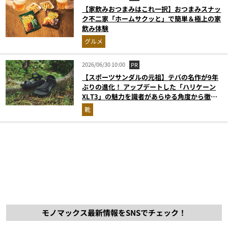
【家飲みおつまみはこれ一択】おつまみスナッ
ク不二家「ホームサクッと」で簡単＆極上の家
飲み体験
グルメ
2026/06/30 10:00
PR
【スポーツサンダルの元祖】テバの名作が9年
ぶりの進化！ アップデートした「ハリケーン
XLT3」の魅力を識者があらゆる角度から徹底
解説！
靴
モノマックス最新情報をSNSでチェック！