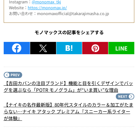
Instagram：
@monomax_tkj
Website：
https://monomax.jp/
お問い合わせ：monomaxofficial@takarajimasha.co.jp
モノマックスの記事をシェアする
LINE
P
【吉田カバンの注目ブランド】機能と目を引くデザインでバッ
グを選ぶなら「POTR モノグラム」が“いま買い”な理由
N
【ナイキの名作最新版】80年代スタイルのカラー＆加工がたま
らない…ナイキ アタック プレミアム『スニーカー系ライター
が体験』