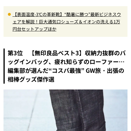
【表面温度-3℃の革新靴】“酷暑に勝つ”最新ビジネスウ
ェアを解説！巨大通気口シューズ＆イオンの洗える1万
円台セットアップほか
第3位 【無印良品ベスト3】収納力抜群のバ
ッグインバッグ、疲れ知らずのローファー…
編集部が選んだ“コスパ最強” GW旅・出張の
相棒グッズ傑作選