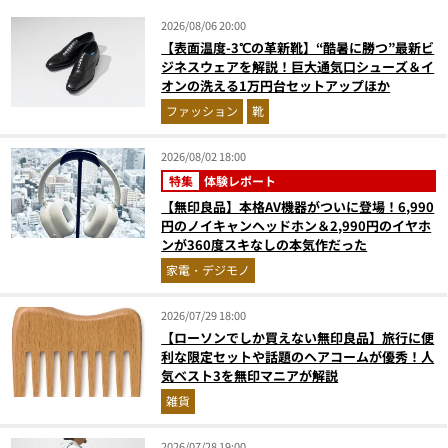
2026/08/06 20:00
【表面温度-3℃の革新靴】“酷暑に勝つ”最新ビ
ジネスウェアを解説！巨大通気口シューズ＆イ
オンの洗える1万円台セットアップほか
ファッション
靴
2026/08/02 18:00
特集
体験レポート
【無印良品】本格AV機器がついに登場！6,990
円のノイキャンヘッドホン＆2,990円のイヤホ
ンが360度スキなしの本気作だった
家電・デジモノ
2026/07/29 18:00
【ローソンでしか買えない無印良品】旅行に便
利な限定セットや話題のヘアコームが優秀！人
気ベスト3を無印マニアが解説
雑貨
2026/07/28 19:00