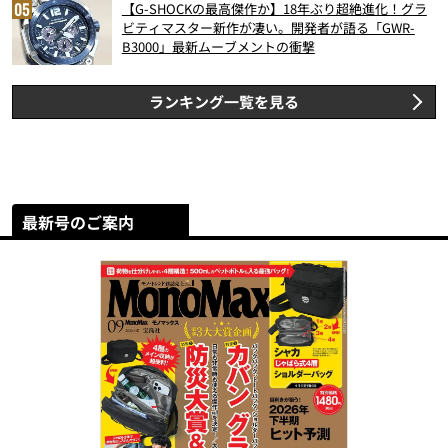
【G-SHOCKの最高傑作か】18年ぶり超絶進化！グラ
ビティマスター新作が凄い。開発者が語る「GWR-
B3000」最新ムーブメントの衝撃
ランキング一覧を見る
最新号のご案内