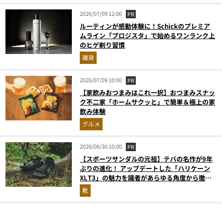
2026/07/09 12:00
PR
ルーティンが感動体験に！Schickのプレミア
ムライン「プロジスタ」で始めるワンランク上
のヒゲ剃り習慣
雑貨
2026/07/09 10:00
PR
【家飲みおつまみはこれ一択】おつまみスナッ
ク不二家「ホームサクッと」で簡単＆極上の家
飲み体験
グルメ
2026/06/30 10:00
PR
【スポーツサンダルの元祖】テバの名作が9年
ぶりの進化！ アップデートした「ハリケーン
XLT3」の魅力を識者があらゆる角度から徹底
解説！
靴