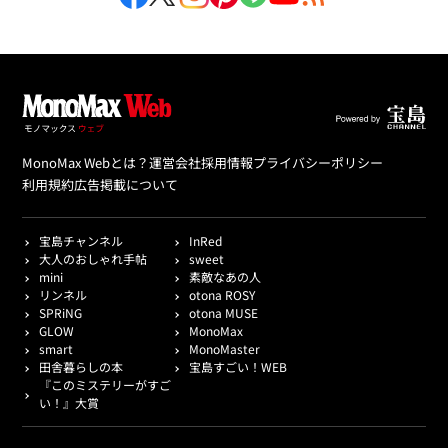
MonoMax Webとは？
運営会社
採用情報
プライバシーポリシー
利用規約
広告掲載について
宝島チャンネル
InRed
大人のおしゃれ手帖
sweet
mini
素敵なあの人
リンネル
otona ROSY
SPRiNG
otona MUSE
GLOW
MonoMax
smart
MonoMaster
田舎暮らしの本
宝島すごい！WEB
『このミステリーがすご
い！』大賞