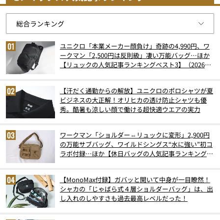
ユニクロ「本業メーカー顔負け」奇跡の4,990円、ワ
ークマン「2,500円は反則級」凄い万能バッグ…ほか
【リュックの人気記事ランキングベスト3】（2026年
6月版）
【汗だく通勤からの解放】ユニクロのポロシャツが夏
ビジネスの大正解！オリヒカの透け防止シャツも優
秀。酷暑も涼しい顔で働ける超快適ウエアの実力
ワークマン「ショルダー⇔リュックに変形」2,900円
の万能サブバッグ、ワイルドシングス“水に強い”初コ
ラボ付録…ほか【休日バッグの人気記事ランキングベ
スト3】（2026年6月版）
【MonoMax付録】ガバッと開いて中身が一目瞭然！
シャカの「じゃばら式４層ショルダーバッグ」は、出
し入れのしやすさも過去最高レベルだった！