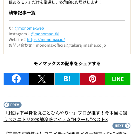
値あるモノ」だけを厳選し、多角的にお届けします！
執筆記事一覧
X：
@monomaxweb
Instagram：
@monomax_tkj
Website：
https://monomax.jp/
お問い合わせ：monomaxofficial@takarajimasha.co.jp
モノマックスの記事をシェアする
LINE
P
「1位は下半身を丸ごとひんやり…」プロが推す！今本当に狙
うべきニトリの接触冷感アイテム“Nクール”ベスト3
N
【完売の可能性大】ココイチ大好きライター歓喜…CoCo壱番