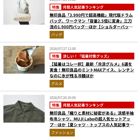
特集
月間人気記事ランキング
無印良品「3,990円で超高機能」現代版ドラム
バッグ、ワークマン「容量2.5倍に変身」三刀
流の1,900円バッグ…ほか【ショルダーバッグ
の人気記事ランキングベスト3】（2026年6月
バッグ
版）
2026/07/27 12:00
特集
涼しい！「猛暑対策グッズ」
【猛暑はコレ一択】最新「冷涼グルメ」6選を
実食！無印良品のミントMAXアイス、レンチン
なのに氷が残る冷麺ほか
グルメ
2026/07/26 20:00
特集
月間人気記事ランキング
無印良品「織りと素材に秘密がある」涼感半袖
布帛シャツ、MUJI Laboの超人気セットアッ
プ…ほか【夏シャツ・トップスの人気記事ラン
キングベスト3】（2026年6月版）
ファッション