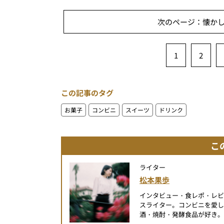
次のページ：懐か
1
2
この記事のタグ
お菓子
コンビニ
スイーツ
ドリンク
こ
ライター
松本果歩
インタビュー・食レポ・レ
スライター。コンビニを愛し
酒・焼酎・発酵食品が好き。