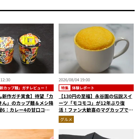
 12:30
2026/08/04 19:00
新カップ麺」ガチレビュー！
特集
体験レポート
ん新作ガチ実食】待望「カ
【130円の至福】永谷園の伝説スイ
きん」のカップ麺＆メシ降
ーツ「モコモコ」が12年ぶり復
噌6：カレー4の甘口コク
活！ファン大歓喜のマグカップで作
＆ゴロッと大ぶりポテトに
る絶品ケーキを食べたらやっぱり最
グルメ
高にウマかった