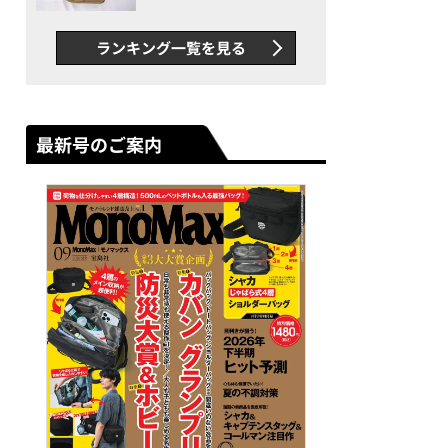
グス“水に強い”初コラボ付
録…ほか【休日バッグの人気
ランキング一覧を見る
記事ランキングベスト3】
（2026年6月版）
最新号のご案内