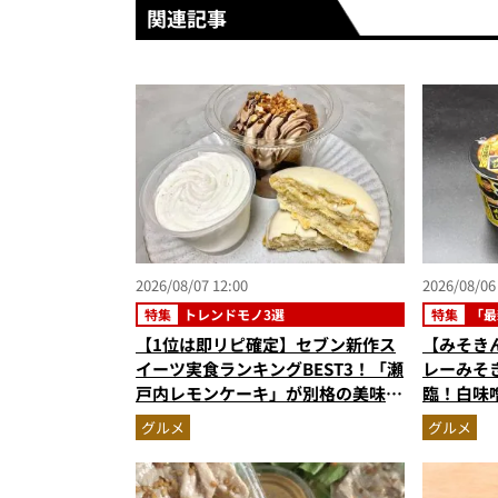
関連記事
2026/08/07 12:00
2026/08/06
特集
トレンドモノ3選
特集
「最
【1位は即リピ確定】セブン新作ス
【みそき
イーツ実食ランキングBEST3！「瀬
レーみそ
戸内レモンケーキ」が別格の美味
臨！白味
さ…ショコラシフォンから塩バニラ
旨スープ
グルメ
グルメ
プリンまで本気レビュー
歓喜