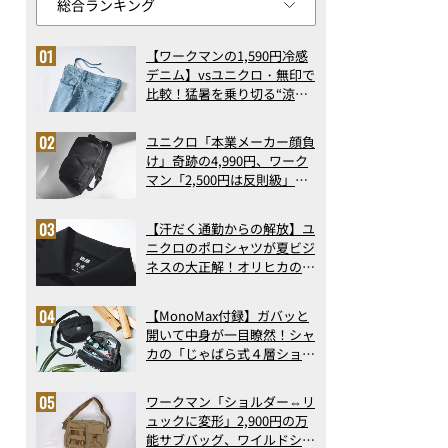
【ワークマンの1,590円冷感
デニム】vsユニクロ・無印で
比較！猛暑を乗り切る“涼感
ロングパンツ”3選を徹底解
剖。接触冷感から綿100%ま
ユニクロ「本業メーカー顔負
で決定版
け」奇跡の4,990円、ワーク
マン「2,500円は反則級」凄
い万能バッグ…ほか【リュッ
クの人気記事ランキングベス
【汗だく通勤からの解放】ユ
ト3】（2026年6月版）
ニクロのポロシャツが夏ビジ
ネスの大正解！オリヒカの透
け防止シャツも優秀。酷暑も
涼しい顔で働ける超快適ウエ
【MonoMax付録】ガバッと
アの実力
開いて中身が一目瞭然！シャ
カの「じゃばら式４層ショル
ダーバッグ」は、出し入れの
しやすさも過去最高レベルだ
ワークマン「ショルダー⇔リ
った！
ュックに変形」2,900円の万
能サブバッグ、ワイルドシン