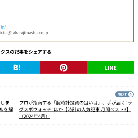
jp/
l@takarajimasha.co.jp
ックスの記事をシェアする
LINE
PREV
N
てしま
プロが指南する「腕時計投資の狙い目」、手が届く“ラ
ルを解
グスポウォッチ”ほか【時計の人気記事 月間ベスト3】
（2024年4月）