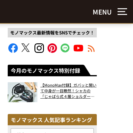
MENU
モノマックス最新情報をSNSでチェック！
今月のモノマックス特別付録
【MonoMax付録】ガバッと開い
て中身が一目瞭然！シャカの
「じゃばら式４層ショルダーバ
ッグ」は、出し入れのしやすさ
も過去最高レベルだった！
モノマックス 人気記事ランキング