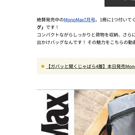
絶賛発売中の
MonoMax7月号
。1冊に1つ付いて
グ」
です！
コンパクトながらしっかりと荷物を収納、さらに
出かけバッグなんです！ その魅力をこちらの動
【ガバッと開くじゃばら4層】本日発売Mon
ペット収納＆背面メッシュでベタつかない