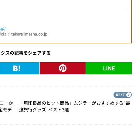
jp/
l@takarajimasha.co.jp
ックスの記事をシェアする
LINE
PREV
N
イコーか
「無印良品のヒット商品」ムジラーがおすすめする“最
限定モデ
強旅行グッズ”ベスト3選