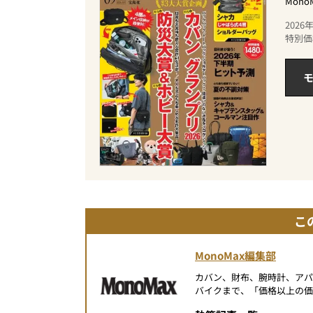
Mon
202
特別価
モ
こ
MonoMax編集部
カバン、財布、腕時計、ア
バイクまで、「価格以上の価