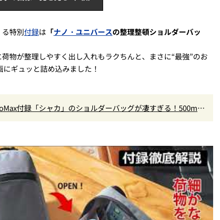
くる特別
付録
は
「
ナノ・ユニバース
の整理整頓ショルダーバッ
荷物が整理しやすく出し入れもラクちんと、まさに“最強”のお
画にギュッと詰め込みました！
oMax付録「シャカ」のショルダーバッグが凄すぎる！500mL