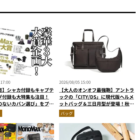
 17:00
2026/08/05 15:00
売】シャカ付録もキャプテ
【大人のオンオフ最強鞄】アントラ
グ付録も大特集も注目！
ックの「CITY/DS」に現代版ヘルメ
のないカバン選び」をプロ
ットバッグ＆三日月型が登場！秋服
・MonoMax9月号の目
に絶対合う新色モールブラウンが傑
ス
バッグ
作