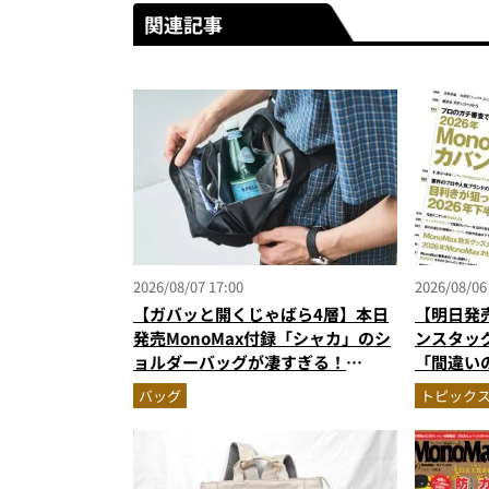
関連記事
2026/08/07 17:00
2026/08/06
【ガバッと開くじゃばら4層】本日
【明日発
発売MonoMax付録「シャカ」のシ
ンスタッ
ョルダーバッグが凄すぎる！
「間違い
500mLペット収納＆背面メッシュ
がジャッジ
バッグ
トピック
でベタつかない
次を公開