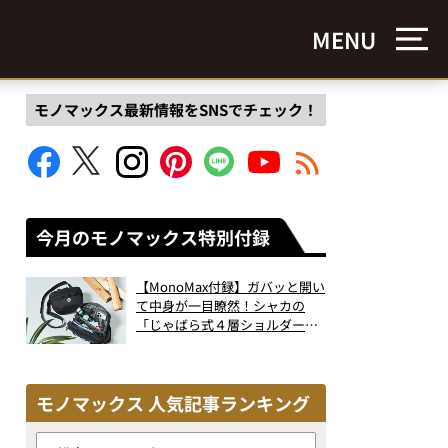
MENU
モノマックス最新情報をSNSでチェック！
今月のモノマックス特別付録
【MonoMax付録】ガバッと開い
て中身が一目瞭然！シャカの
「じゃばら式４層ショルダーバ
ッグ」は、出し入れのしやすさ
も過去最高レベルだった！
モノマックス 人気記事ランキング