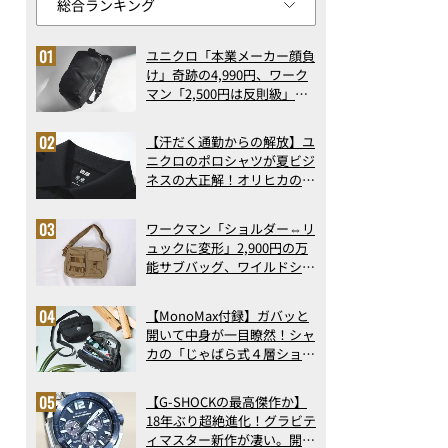
ユニクロ「本業メーカー顔負
け」奇跡の4,990円、ワーク
マン「2,500円は反則級」凄
い万能バッグ…ほか【リュッ
クの人気記事ランキングベス
【汗だく通勤からの解放】ユ
ト3】（2026年6月版）
ニクロのポロシャツが夏ビジ
ネスの大正解！オリヒカの透
け防止シャツも優秀。酷暑も
涼しい顔で働ける超快適ウエ
ワークマン「ショルダー⇔リ
アの実力
ュックに変形」2,900円の万
能サブバッグ、ワイルドシン
グス“水に強い”初コラボ付
録…ほか【休日バッグの人気
【MonoMax付録】ガバッと
記事ランキングベスト3】
開いて中身が一目瞭然！シャ
（2026年6月版）
カの「じゃばら式４層ショル
ダーバッグ」は、出し入れの
しやすさも過去最高レベルだ
【G-SHOCKの最高傑作か】
った！
18年ぶり超絶進化！グラビテ
ィマスター新作が凄い。開発