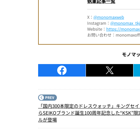
執筆記事一覧
X：
@monomaxweb
Instagram：
@monomax_tkj
Website：
https://monomax.
お問い合わせ：monomaxofficia
モノマ
「国内300本限定のドレスウォッチ」キングセ
らSEIKOブランド誕生100周年記念した“KSK”
ルが登場