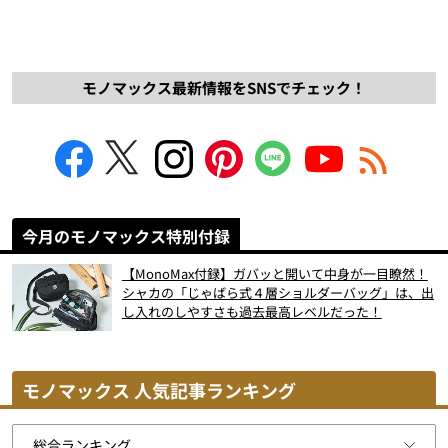
モノマックス最新情報をSNSでチェック！
今月のモノマックス特別付録
【MonoMax付録】ガバッと開いて中身が一目瞭然！
シャカの「じゃばら式４層ショルダーバッグ」は、出
し入れのしやすさも過去最高レベルだった！
モノマックス 人気記事ランキング