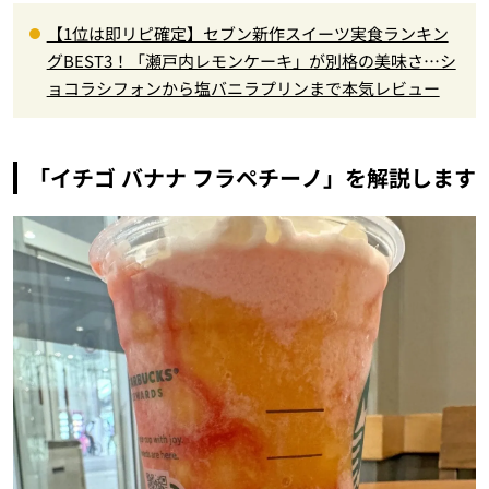
【1位は即リピ確定】セブン新作スイーツ実食ランキン
グBEST3！「瀬戸内レモンケーキ」が別格の美味さ…シ
ョコラシフォンから塩バニラプリンまで本気レビュー
「イチゴ バナナ フラペチーノ」を解説します