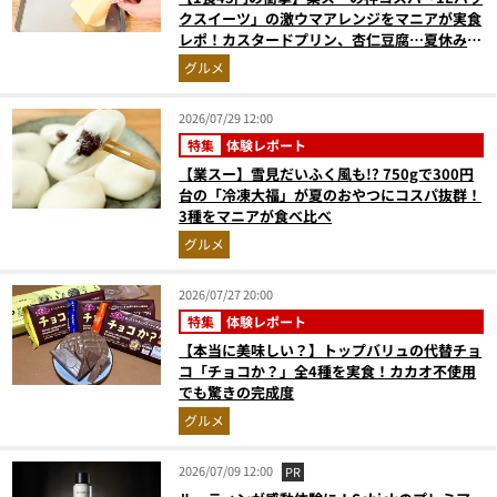
クスイーツ」の激ウマアレンジをマニアが実食
レポ！カスタードプリン、杏仁豆腐…夏休みの
おやつに最強すぎた
グルメ
2026/07/29 12:00
特集
体験レポート
【業スー】雪見だいふく風も!? 750gで300円
台の「冷凍大福」が夏のおやつにコスパ抜群！
3種をマニアが食べ比べ
グルメ
2026/07/27 20:00
特集
体験レポート
【本当に美味しい？】トップバリュの代替チョ
コ「チョコか？」全4種を実食！カカオ不使用
でも驚きの完成度
グルメ
2026/07/09 12:00
PR