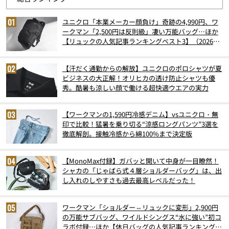
ユニクロ「本業メーカー顔負け」奇跡の4,990円、ワ
ークマン「2,500円は反則級」凄い万能バッグ…ほか
【リュックの人気記事ランキングベスト3】（2026年
6月版）
【汗だく通勤からの解放】ユニクロのポロシャツが夏
ビジネスの大正解！オリヒカの透け防止シャツも優
秀。酷暑も涼しい顔で働ける超快適ウエアの実力
【ワークマンの1,590円冷感デニム】vsユニクロ・無
印で比較！猛暑を乗り切る“涼感ロングパンツ”3選を
徹底解剖。接触冷感から綿100%まで決定版
【MonoMax付録】ガバッと開いて中身が一目瞭然！
シャカの「じゃばら式４層ショルダーバッグ」は、出
し入れのしやすさも過去最高レベルだった！
ワークマン「ショルダー⇔リュックに変形」2,900円
の万能サブバッグ、ワイルドシングス“水に強い”初コ
ラボ付録…ほか【休日バッグの人気記事ランキングベ