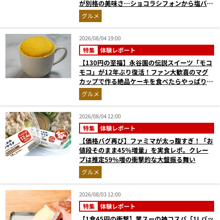
が別格の美味さ…ショコラシフォンから塩バニ
ラプリンまで本気レビュー
グルメ
2026/08/04 19:00
特集
体験レポート
【130円の至福】永谷園の伝説スイーツ「モコ
モコ」が12年ぶり復活！ファン大歓喜のマグ
カップで作る絶品ケーキを食べたらやっぱり最
高にウマかった
グルメ
2026/08/04 12:00
特集
体験レポート
【価格バグ再び】ファミマが太っ腹すぎ！「お
値段そのまま45%増量」を実食レポ。クレー
プは推定59%増の衝撃的な大盤振る舞い
グルメ
2026/08/03 12:00
特集
体験レポート
【1食45円の衝撃】業スーの神コスパ「1Lパッ