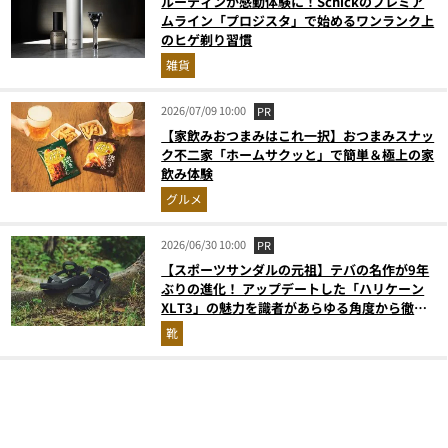
ルーティンが感動体験に！Schickのプレミア
ムライン「プロジスタ」で始めるワンランク上
のヒゲ剃り習慣
雑貨
2026/07/09 10:00
PR
【家飲みおつまみはこれ一択】おつまみスナッ
ク不二家「ホームサクッと」で簡単＆極上の家
飲み体験
グルメ
2026/06/30 10:00
PR
【スポーツサンダルの元祖】テバの名作が9年
ぶりの進化！ アップデートした「ハリケーン
XLT3」の魅力を識者があらゆる角度から徹底
解説！
靴