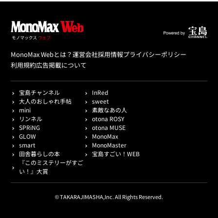
MonoMax Webとは？
運営会社
採用情報
プライバシーポリシー
利用規約
広告掲載について
宝島チャンネル
InRed
大人のおしゃれ手帖
sweet
mini
素敵なあの人
リンネル
otona ROSY
SPRiNG
otona MUSE
GLOW
MonoMax
smart
MonoMaster
田舎暮らしの本
宝島すごい！WEB
『このミステリーがすご
い！』大賞
© TAKARAJIMASHA,Inc. All Rights Reserved.