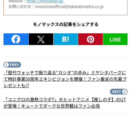
Website：
https://monomax.jp/
お問い合わせ：monomaxofficial@takarajimasha.co.jp
モノマックスの記事をシェアする
LINE
P
「歴代ウォッチで振り返る“カシオ”の歩み」ミヤシタパークに
て時計事業50周年エキシビジョンを開催！ファン垂涎の先着プ
レゼントも!?
N
「ユニクロの激熱コラボT」大ヒットアニメ【推しの子】のUT
が登場！キュートでダークな世界観はファン必見