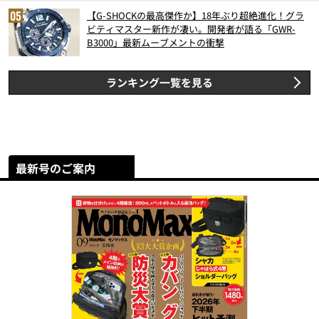
【G-SHOCKの最高傑作か】18年ぶり超絶進化！グラ
ビティマスター新作が凄い。開発者が語る「GWR-
B3000」最新ムーブメントの衝撃
ランキング一覧を見る
最新号のご案内