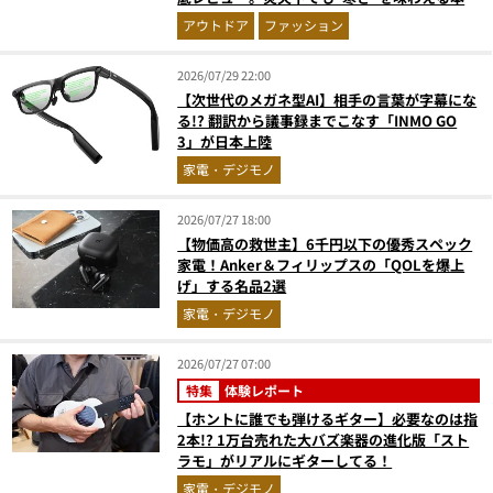
のギア『コレ買いです』Vol.172
アウトドア
ファッション
2026/07/29 22:00
【次世代のメガネ型AI】相手の言葉が字幕にな
る!? 翻訳から議事録までこなす「INMO GO
3」が日本上陸
家電・デジモノ
2026/07/27 18:00
【物価高の救世主】6千円以下の優秀スペック
家電！Anker＆フィリップスの「QOLを爆上
げ」する名品2選
家電・デジモノ
2026/07/27 07:00
特集
体験レポート
【ホントに誰でも弾けるギター】必要なのは指
2本!? 1万台売れた大バズ楽器の進化版「スト
ラモ」がリアルにギターしてる！
家電・デジモノ