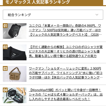
モノマックス 人気記事ランキング
ユニクロ「本業メーカー顔負け」奇跡の4,990円、ワ
ークマン「2,500円は反則級」凄い万能バッグ…ほか
【リュックの人気記事ランキングベスト3】（2026年
6月版）
【汗だく通勤からの解放】ユニクロのポロシャツが夏
ビジネスの大正解！オリヒカの透け防止シャツも優
秀。酷暑も涼しい顔で働ける超快適ウエアの実力
ワークマン「ショルダー⇔リュックに変形」2,900円
の万能サブバッグ、ワイルドシングス“水に強い”初コ
ラボ付録…ほか【休日バッグの人気記事ランキングベ
スト3】（2026年6月版）
【MonoMax付録】ガバッと開いて中身が一目瞭然！
シャカの「じゃばら式４層ショルダーバッグ」は、出
し入れのしやすさも過去最高レベルだった！