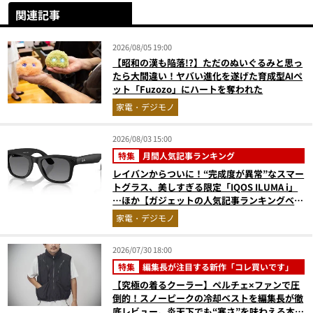
関連記事
2026/08/05 19:00
【昭和の漢も陥落!?】ただのぬいぐるみと思っ
たら大間違い！ヤバい進化を遂げた育成型AIペ
ット「Fuzozo」にハートを奪われた
家電・デジモノ
2026/08/03 15:00
特集
月間人気記事ランキング
レイバンからついに！“完成度が異常”なスマー
トグラス、美しすぎる限定「IQOS ILUMA i」
…ほか【ガジェットの人気記事ランキングベス
ト3】（2026年6月版）
家電・デジモノ
2026/07/30 18:00
特集
編集長が注目する新作「コレ買いです」
【究極の着るクーラー】ペルチェ×ファンで圧
倒的！スノーピークの冷却ベストを編集長が徹
底レビュー。炎天下でも“寒さ”を味わえる本気