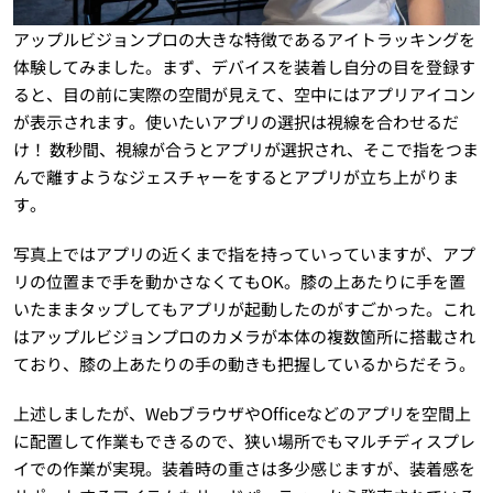
アップルビジョンプロの大きな特徴であるアイトラッキングを
体験してみました。まず、デバイスを装着し自分の目を登録す
ると、目の前に実際の空間が見えて、空中にはアプリアイコン
が表示されます。使いたいアプリの選択は視線を合わせるだ
け！ 数秒間、視線が合うとアプリが選択され、そこで指をつま
んで離すようなジェスチャーをするとアプリが立ち上がりま
す。
写真上ではアプリの近くまで指を持っていっていますが、アプ
リの位置まで手を動かさなくてもOK。膝の上あたりに手を置
いたままタップしてもアプリが起動したのがすごかった。これ
はアップルビジョンプロのカメラが本体の複数箇所に搭載され
ており、膝の上あたりの手の動きも把握しているからだそう。
上述しましたが、WebブラウザやOfficeなどのアプリを空間上
に配置して作業もできるので、狭い場所でもマルチディスプレ
イでの作業が実現。装着時の重さは多少感じますが、装着感を