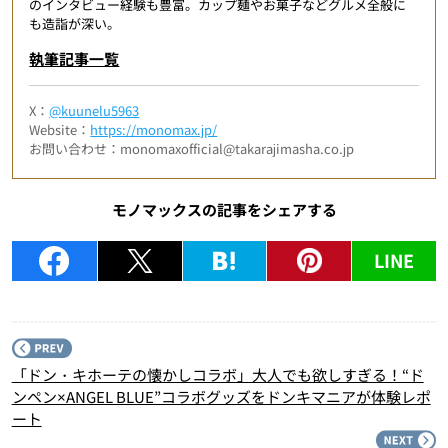
のインタビュー経験も豊富。カップ麺やお菓子などグルメ全般に
も造詣が深い。
執筆記事一覧
X：
@kuunelu5963
Website：
https://monomax.jp/
お問い合わせ：monomaxofficial@takarajimasha.co.jp
モノマックスの記事をシェアする
LINE
P
「ドン・キホーテの懐かしコラボ」大人でも欲しすぎる！“ド
ンペン×ANGEL BLUE”コラボグッズをドンキマニアが体験レポ
ート
N