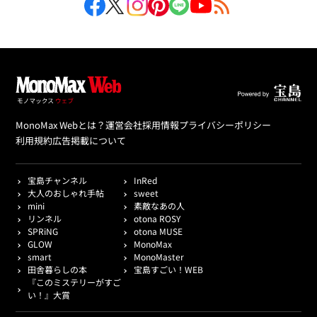
MonoMax Webとは？
運営会社
採用情報
プライバシーポリシー
利用規約
広告掲載について
宝島チャンネル
InRed
大人のおしゃれ手帖
sweet
mini
素敵なあの人
リンネル
otona ROSY
SPRiNG
otona MUSE
GLOW
MonoMax
smart
MonoMaster
田舎暮らしの本
宝島すごい！WEB
『このミステリーがすご
い！』大賞