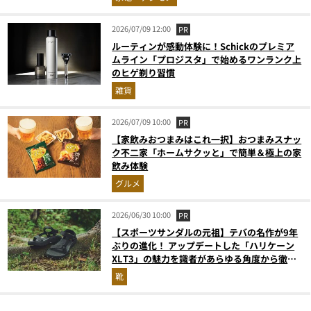
2026/07/09 12:00
PR
ルーティンが感動体験に！Schickのプレミア
ムライン「プロジスタ」で始めるワンランク上
のヒゲ剃り習慣
雑貨
2026/07/09 10:00
PR
【家飲みおつまみはこれ一択】おつまみスナッ
ク不二家「ホームサクッと」で簡単＆極上の家
飲み体験
グルメ
2026/06/30 10:00
PR
【スポーツサンダルの元祖】テバの名作が9年
ぶりの進化！ アップデートした「ハリケーン
XLT3」の魅力を識者があらゆる角度から徹底
解説！
靴