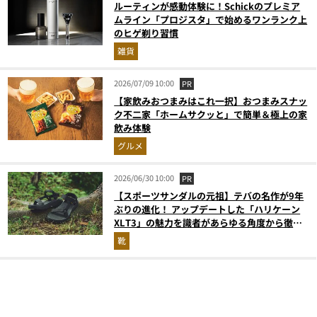
ルーティンが感動体験に！Schickのプレミア
ムライン「プロジスタ」で始めるワンランク上
のヒゲ剃り習慣
雑貨
2026/07/09 10:00
PR
【家飲みおつまみはこれ一択】おつまみスナッ
ク不二家「ホームサクッと」で簡単＆極上の家
飲み体験
グルメ
2026/06/30 10:00
PR
【スポーツサンダルの元祖】テバの名作が9年
ぶりの進化！ アップデートした「ハリケーン
XLT3」の魅力を識者があらゆる角度から徹底
解説！
靴