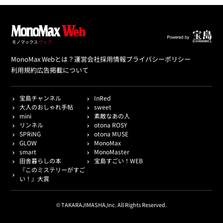
MonoMax Webとは？
運営会社
採用情報
プライバシーポリシー
利用規約
広告掲載について
宝島チャンネル
InRed
大人のおしゃれ手帖
sweet
mini
素敵なあの人
リンネル
otona ROSY
SPRiNG
otona MUSE
GLOW
MonoMax
smart
MonoMaster
田舎暮らしの本
宝島すごい！WEB
『このミステリーがすご
い！』大賞
© TAKARAJIMASHA,Inc. All Rights Reserved.