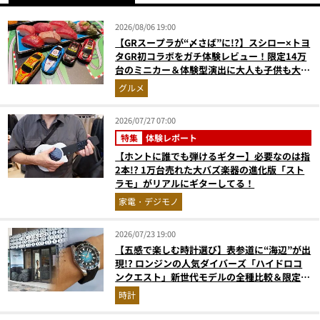
2026/08/06 19:00
【GRスープラが“〆さば”に!?】スシロー×トヨ
タGR初コラボをガチ体験レビュー！限定14万
台のミニカー＆体験型演出に大人も子供も大興
奮間違いなし
グルメ
2026/07/27 07:00
特集
体験レポート
【ホントに誰でも弾けるギター】必要なのは指
2本!? 1万台売れた大バズ楽器の進化版「スト
ラモ」がリアルにギターしてる！
家電・デジモノ
2026/07/23 19:00
【五感で楽しむ時計選び】表参道に“海辺”が出
現!? ロンジンの人気ダイバーズ「ハイドロコ
ンクエスト」新世代モデルの全種比較＆限定品
が揃う激アツ空間へ！
時計