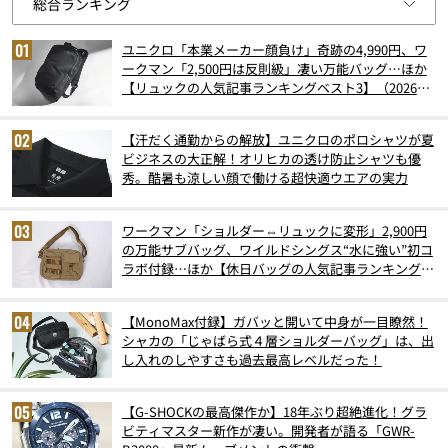
ユニクロ「本業メーカー顔負け」奇跡の4,990円、ワ
ークマン「2,500円は反則級」凄い万能バッグ…ほか
【リュックの人気記事ランキングベスト3】（2026年
6月版）
【汗だく通勤からの解放】ユニクロのポロシャツが夏
ビジネスの大正解！オリヒカの透け防止シャツも優
秀。酷暑も涼しい顔で働ける超快適ウエアの実力
ワークマン「ショルダー⇔リュックに変形」2,900円
の万能サブバッグ、ワイルドシングス“水に強い”初コ
ラボ付録…ほか【休日バッグの人気記事ランキングベ
スト3】（2026年6月版）
【MonoMax付録】ガバッと開いて中身が一目瞭然！
シャカの「じゃばら式４層ショルダーバッグ」は、出
し入れのしやすさも過去最高レベルだった！
【G-SHOCKの最高傑作か】18年ぶり超絶進化！グラ
ビティマスター新作が凄い。開発者が語る「GWR-