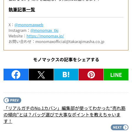
執筆記事一覧
X：
@monomaxweb
Instagram：
@monomax_tkj
Website：
https://monomax.jp/
お問い合わせ：monomaxofficial@takarajimasha.co.jp
モノマックスの記事をシェアする
LINE
P
「リアルガチのNo.1カバン」編集部が使ってわかった“売れ筋
の傾向”とは？バッグ選びで大事なポイントを教えちゃいま
す！
N