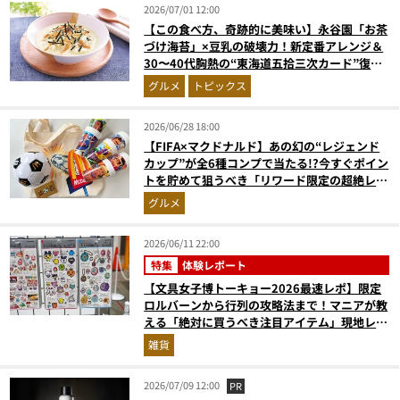
2026/07/01 12:00
【この食べ方、奇跡的に美味い】永谷園「お茶
づけ海苔」×豆乳の破壊力！新定番アレンジ＆
30〜40代胸熱の“東海道五拾三次カード”復活
劇を開発者に直撃
グルメ
トピックス
2026/06/28 18:00
【FIFA×マクドナルド】あの幻の“レジェンド
カップ”が全6種コンプで当たる!?今すぐポイン
トを貯めて狙うべき「リワード限定の超絶レア
グッズ」4選
グルメ
2026/06/11 22:00
特集
体験レポート
【文具女子博トーキョー2026最速レポ】限定
ロルバーンから行列の攻略法まで！マニアが教
える「絶対に買うべき注目アイテム」現地レポ
ート
雑貨
2026/07/09 12:00
PR