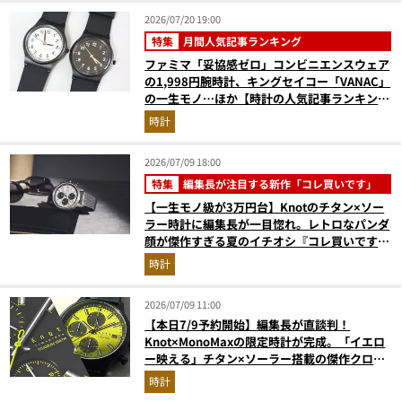
2026/07/20 19:00
特集
月間人気記事ランキング
ファミマ「妥協感ゼロ」コンビニエンスウェア
の1,998円腕時計、キングセイコー「VANAC」
の一生モノ…ほか【時計の人気記事ランキング
ベスト3】（2026年6月版）
時計
2026/07/09 18:00
特集
編集長が注目する新作「コレ買いです」
【一生モノ級が3万円台】Knotのチタン×ソー
ラー時計に編集長が一目惚れ。レトロなパンダ
顔が傑作すぎる夏のイチオシ『コレ買いです』
Vol.169
時計
2026/07/09 11:00
【本日7/9予約開始】編集長が直談判！
Knot×MonoMaxの限定時計が完成。「イエロ
ー映える」チタン×ソーラー搭載の傑作クロノ
グラフ
時計