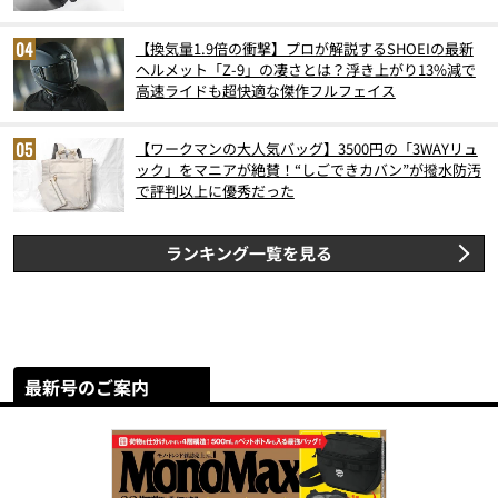
6月版）
【換気量1.9倍の衝撃】プロが解説するSHOEIの最新
ヘルメット「Z-9」の凄さとは？浮き上がり13%減で
高速ライドも超快適な傑作フルフェイス
【ワークマンの大人気バッグ】3500円の「3WAYリュ
ック」をマニアが絶賛！“しごできカバン”が撥水防汚
で評判以上に優秀だった
ランキング一覧を見る
最新号のご案内