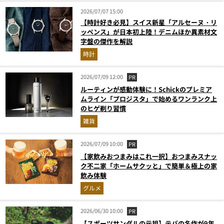
2026/07/07 15:00
【時計好き必見】スイス新星「アルセーヌ・リ
ッペンス」が日本初上陸！デニムほか異素材文
字盤の傑作を解説
時計
2026/07/09 12:00
PR
ルーティンが感動体験に！Schickのプレミア
ムライン「プロジスタ」で始めるワンランク上
のヒゲ剃り習慣
雑貨
2026/07/09 10:00
PR
【家飲みおつまみはこれ一択】おつまみスナッ
ク不二家「ホームサクッと」で簡単＆極上の家
飲み体験
グルメ
2026/06/30 10:00
PR
【スポーツサンダルの元祖】テバの名作が9年