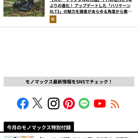
ぶりの進化！ アップデートした「ハリケーン
XLT3」の魅力を識者があらゆる角度から徹底
解説！
靴
モノマックス最新情報をSNSでチェック！
今月のモノマックス特別付録