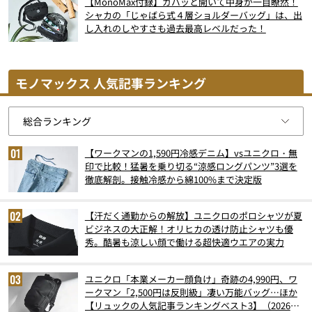
【MonoMax付録】ガバッと開いて中身が一目瞭然！
シャカの「じゃばら式４層ショルダーバッグ」は、出
し入れのしやすさも過去最高レベルだった！
モノマックス 人気記事ランキング
【ワークマンの1,590円冷感デニム】vsユニクロ・無
印で比較！猛暑を乗り切る“涼感ロングパンツ”3選を
徹底解剖。接触冷感から綿100%まで決定版
【汗だく通勤からの解放】ユニクロのポロシャツが夏
ビジネスの大正解！オリヒカの透け防止シャツも優
秀。酷暑も涼しい顔で働ける超快適ウエアの実力
ユニクロ「本業メーカー顔負け」奇跡の4,990円、ワ
ークマン「2,500円は反則級」凄い万能バッグ…ほか
【リュックの人気記事ランキングベスト3】（2026年