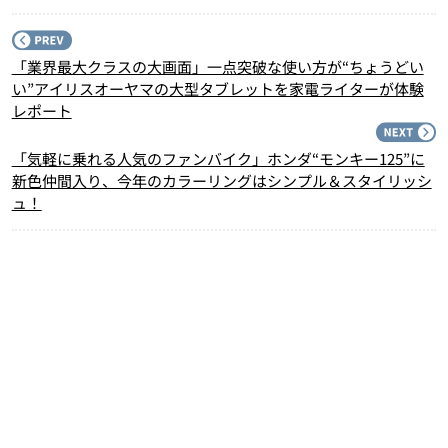
P
「業界最大クラスの大画面」一点突破な使い方が“ちょうどい
い”アイリスオーヤマの大型タブレットを家電ライターが体験
レポート
N
「気軽に乗れる人気のファンバイク」ホンダ“モンキー125”に
新色仲間入り、今年のカラーリングはシンプル＆スタイリッシ
ュ！