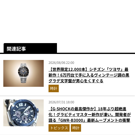
関連記事
2026/08/06 22:00
【世界限定12,000本】シチズン「ツヨサ」最
新作！6万円台で手に入るヴィンテージ調の黒
グラデ文字盤が男心をくすぐる
時計
2026/07/31 18:00
【G-SHOCKの最高傑作か】18年ぶり超絶進
化！グラビティマスター新作が凄い。開発者が
語る「GWR-B3000」最新ムーブメントの衝撃
トピックス
時計