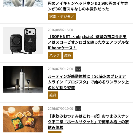
円のノイキャンヘッドホン＆2,990円のイヤホ
ンが360度スキなしの本気作だった
家電・デジモノ
2026/08/02 15:00
【SOPHNET. × objcts.io】待望の初コラボモ
ノはスコーピオンロゴを纏ったウェアラブルな
iPhoneケース！
バッグ
雑貨
2026/07/09 12:00
PR
ルーティンが感動体験に！Schickのプレミア
ムライン「プロジスタ」で始めるワンランク上
のヒゲ剃り習慣
雑貨
2026/07/09 10:00
PR
【家飲みおつまみはこれ一択】おつまみスナッ
ク不二家「ホームサクッと」で簡単＆極上の家
飲み体験