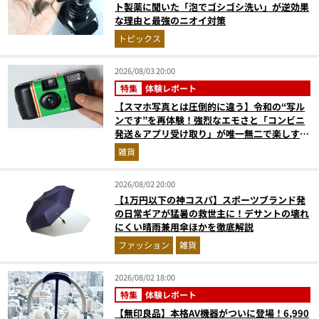
ト製薬に聞いた「泡でゴシゴシ洗い」が逆効果
な理由と最強のニオイ対策
トピックス
2026/08/03 20:00
特集
体験レポート
【スマホ写真とは圧倒的に違う】令和の“写ル
ンです”を再体験！強烈なエモさと「コンビニ
発送＆アプリ受け取り」が唯一無二で楽しすぎ
た
雑貨
2026/08/02 20:00
【1万円以下の神コスパ】スポーツブランド発
の日常ギアが猛暑の救世主に！デサントの壊れ
にくい晴雨兼用傘ほかを徹底解説
ファッション
雑貨
2026/08/02 18:00
特集
体験レポート
【無印良品】本格AV機器がついに登場！6,990