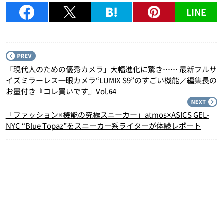
LINE
P
「現代人のための優秀カメラ」大幅進化に驚き…… 最新フルサ
イズミラーレス一眼カメラ“LUMIX S9”のすごい機能／編集長の
お墨付き『コレ買いです』Vol.64
N
「ファッション×機能の究極スニーカー」atmos×ASICS GEL-
NYC “Blue Topaz”をスニーカー系ライターが体験レポート