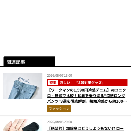
関連記事
2026/08/07 18:00
特集
涼しい！「猛暑対策グッズ」
【ワークマンの1,590円冷感デニム】vsユニク
ロ・無印で比較！猛暑を乗り切る“涼感ロング
パンツ”3選を徹底解剖。接触冷感から綿100%
まで決定版
ファッション
2026/08/05 20:00
【絶望的】加齢臭はどうしようもない!? ロー