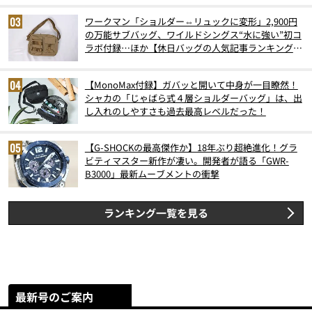
ワークマン「ショルダー⇔リュックに変形」2,900円
の万能サブバッグ、ワイルドシングス“水に強い”初コ
ラボ付録…ほか【休日バッグの人気記事ランキングベ
スト3】（2026年6月版）
【MonoMax付録】ガバッと開いて中身が一目瞭然！
シャカの「じゃばら式４層ショルダーバッグ」は、出
し入れのしやすさも過去最高レベルだった！
【G-SHOCKの最高傑作か】18年ぶり超絶進化！グラ
ビティマスター新作が凄い。開発者が語る「GWR-
B3000」最新ムーブメントの衝撃
ランキング一覧を見る
最新号のご案内