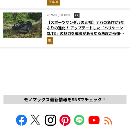
グルメ
2026/06/30 10:00
PR
【スポーツサンダルの元祖】テバの名作が9年
ぶりの進化！ アップデートした「ハリケーン
XLT3」の魅力を識者があらゆる角度から徹底
解説！
靴
モノマックス最新情報をSNSでチェック！