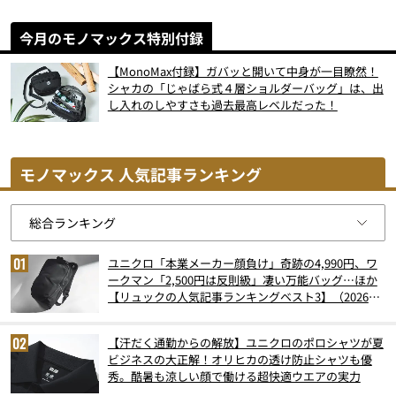
今月のモノマックス特別付録
【MonoMax付録】ガバッと開いて中身が一目瞭然！
シャカの「じゃばら式４層ショルダーバッグ」は、出
し入れのしやすさも過去最高レベルだった！
モノマックス 人気記事ランキング
ユニクロ「本業メーカー顔負け」奇跡の4,990円、ワ
ークマン「2,500円は反則級」凄い万能バッグ…ほか
【リュックの人気記事ランキングベスト3】（2026年
6月版）
【汗だく通勤からの解放】ユニクロのポロシャツが夏
ビジネスの大正解！オリヒカの透け防止シャツも優
秀。酷暑も涼しい顔で働ける超快適ウエアの実力