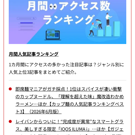
月間人気記事ランキング
1カ月間にアクセスの多かった注目記事は？ジャンル別に
人気上位3記事をまとめてご紹介。
即席麺マニアがガチ採点！1位はスパイスが凄い衝撃
のカップヌードル、「理解を超えた味」魔改造わかめ
ラーメン…ほか【カップ麺の人気記事ランキングベス
ト3】（2026年6月版）
レイバンからついに！“完成度が異常”なスマートグラ
ス、美しすぎる限定「IQOS ILUMA i」…ほか【ガジェ