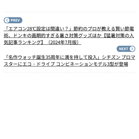
P
「エアコン28℃設定は間違い？」節約のプロが教える賢い節電
術、ドンキの画期的すぎる暑さ対策グッズほか【猛暑対策の人
気記事ランキング】（2024年7月版）
N
「名作ウォッチ誕生35周年に満を持して投入」シチズン プロマ
スターにエコ・ドライブ コンビネーションモデル3型が登場