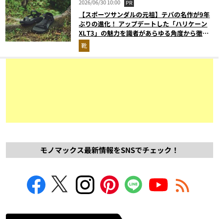
2026/06/30 10:00
PR
【スポーツサンダルの元祖】テバの名作が9年
ぶりの進化！ アップデートした「ハリケーン
XLT3」の魅力を識者があらゆる角度から徹底
解説！
靴
モノマックス最新情報をSNSでチェック！