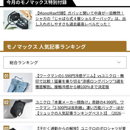
今月のモノマックス特別付録
【MonoMax付録】ガバッと開いて中身が一目瞭然！
シャカの「じゃばら式４層ショルダーバッグ」は、出
し入れのしやすさも過去最高レベルだった！
モノマックス 人気記事ランキング
【ワークマンの1,590円冷感デニム】vsユニクロ・無
印で比較！猛暑を乗り切る“涼感ロングパンツ”3選を
徹底解剖。接触冷感から綿100%まで決定版
ユニクロ「本業メーカー顔負け」奇跡の4,990円、ワ
ークマン「2,500円は反則級」凄い万能バッグ…ほか
【リュックの人気記事ランキングベスト3】（2026年
6月版）
【汗だく通勤からの解放】ユニクロのポロシャツが夏