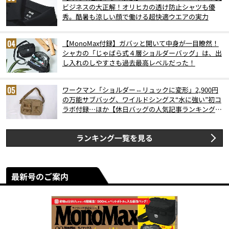
ビジネスの大正解！オリヒカの透け防止シャツも優
秀。酷暑も涼しい顔で働ける超快適ウエアの実力
【MonoMax付録】ガバッと開いて中身が一目瞭然！
シャカの「じゃばら式４層ショルダーバッグ」は、出
し入れのしやすさも過去最高レベルだった！
ワークマン「ショルダー⇔リュックに変形」2,900円
の万能サブバッグ、ワイルドシングス“水に強い”初コ
ラボ付録…ほか【休日バッグの人気記事ランキングベ
スト3】（2026年6月版）
ランキング一覧を見る
最新号のご案内