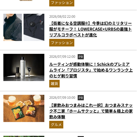
ファッション
2026/08/02 22:00
【街着になる空調服®】今季は幻のミリタリー
服がモチーフ！ LOWERCASE×URBSの最強ト
リプルコラボベストが進化
ファッション
2026/07/09 12:00
PR
ルーティンが感動体験に！Schickのプレミア
ムライン「プロジスタ」で始めるワンランク上
のヒゲ剃り習慣
雑貨
2026/07/09 10:00
PR
【家飲みおつまみはこれ一択】おつまみスナッ
ク不二家「ホームサクッと」で簡単＆極上の家
飲み体験
グルメ