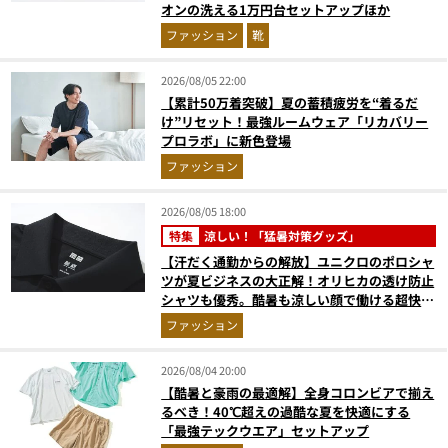
オンの洗える1万円台セットアップほか
ファッション
靴
2026/08/05 22:00
【累計50万着突破】夏の蓄積疲労を“着るだ
け”リセット！最強ルームウェア「リカバリー
プロラボ」に新色登場
ファッション
2026/08/05 18:00
特集
涼しい！「猛暑対策グッズ」
【汗だく通勤からの解放】ユニクロのポロシャ
ツが夏ビジネスの大正解！オリヒカの透け防止
シャツも優秀。酷暑も涼しい顔で働ける超快適
ウエアの実力
ファッション
2026/08/04 20:00
【酷暑と豪雨の最適解】全身コロンビアで揃え
るべき！40℃超えの過酷な夏を快適にする
「最強テックウエア」セットアップ