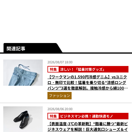
関連記事
2026/08/07 18:00
特集
涼しい！「猛暑対策グッズ」
【ワークマンの1,590円冷感デニム】vsユニク
ロ・無印で比較！猛暑を乗り切る“涼感ロング
パンツ”3選を徹底解剖。接触冷感から綿100%
まで決定版
ファッション
2026/08/06 20:00
特集
ビジネスマン必携！通勤快適モノ
【表面温度-3℃の革新靴】“酷暑に勝つ”最新ビ
ジネスウェアを解説！巨大通気口シューズ＆イ