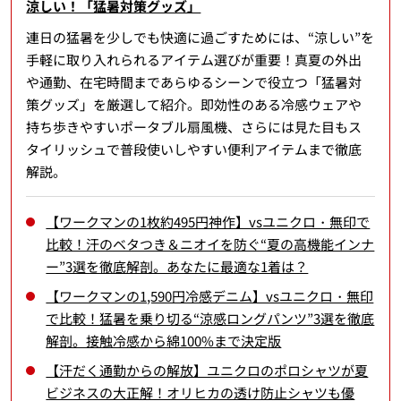
涼しい！「猛暑対策グッズ」
連日の猛暑を少しでも快適に過ごすためには、“涼しい”を
手軽に取り入れられるアイテム選びが重要！真夏の外出
や通勤、在宅時間まであらゆるシーンで役立つ「猛暑対
策グッズ」を厳選して紹介。即効性のある冷感ウェアや
持ち歩きやすいポータブル扇風機、さらには見た目もス
タイリッシュで普段使いしやすい便利アイテムまで徹底
解説。
【ワークマンの1枚約495円神作】vsユニクロ・無印で
比較！汗のベタつき＆ニオイを防ぐ“夏の高機能インナ
ー”3選を徹底解剖。あなたに最適な1着は？
【ワークマンの1,590円冷感デニム】vsユニクロ・無印
で比較！猛暑を乗り切る“涼感ロングパンツ”3選を徹底
解剖。接触冷感から綿100%まで決定版
【汗だく通勤からの解放】ユニクロのポロシャツが夏
ビジネスの大正解！オリヒカの透け防止シャツも優