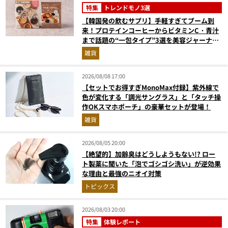
特集
トレンドモノ3選
【韓国発の飲むサプリ】手軽すぎてブーム到
来！プロテインコーヒーからビタミンC・青汁
まで話題の“一包タイプ”3選を美容ジャーナリ
ストが徹底解説
雑貨
2026/08/08 17:00
【セットでお得すぎMonoMax付録】紫外線で
色が変化する「調光サングラス」と「タッチ操
作OKスマホポーチ」の豪華セットが登場！
雑貨
2026/08/05 20:00
【絶望的】加齢臭はどうしようもない!? ロー
ト製薬に聞いた「泡でゴシゴシ洗い」が逆効果
な理由と最強のニオイ対策
トピックス
2026/08/03 20:00
特集
体験レポート