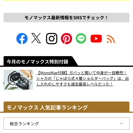
モノマックス最新情報をSNSでチェック！
今月のモノマックス特別付録
【MonoMax付録】ガバッと開いて中身が一目瞭然！
シャカの「じゃばら式４層ショルダーバッグ」は、出
し入れのしやすさも過去最高レベルだった！
モノマックス 人気記事ランキング