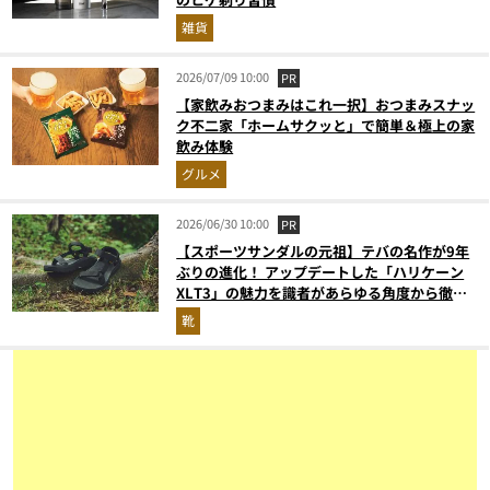
雑貨
2026/07/09 10:00
PR
【家飲みおつまみはこれ一択】おつまみスナッ
ク不二家「ホームサクッと」で簡単＆極上の家
飲み体験
グルメ
2026/06/30 10:00
PR
【スポーツサンダルの元祖】テバの名作が9年
ぶりの進化！ アップデートした「ハリケーン
XLT3」の魅力を識者があらゆる角度から徹底
解説！
靴