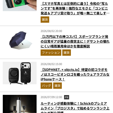
【スマホ写真とは圧倒的に違う】令和の“写ル
ンです”を再体験！強烈なエモさと「コンビニ
発送＆アプリ受け取り」が唯一無二で楽しすぎ
た
雑貨
2026/08/02 20:00
【1万円以下の神コスパ】スポーツブランド発
の日常ギアが猛暑の救世主に！デサントの壊れ
にくい晴雨兼用傘ほかを徹底解説
ファッション
雑貨
2026/08/02 15:00
【SOPHNET. × objcts.io】待望の初コラボモ
ノはスコーピオンロゴを纏ったウェアラブルな
iPhoneケース！
バッグ
雑貨
2026/07/09 12:00
PR
ルーティンが感動体験に！Schickのプレミア
ムライン「プロジスタ」で始めるワンランク上
のヒゲ剃り習慣