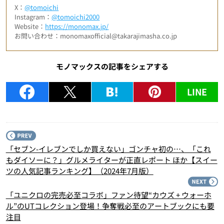
X：
@tomoichi
Instagram：
@tomoichi2000
Website：
https://monomax.jp/
お問い合わせ：monomaxofficial@takarajimasha.co.jp
モノマックスの記事をシェアする
LINE
P
「セブン-イレブンでしか買えない」ゴンチャ初の…、「これ
もダイソーに？」グルメライターが正直レポート ほか【スイー
ツの人気記事ランキング】（2024年7月版）
N
「ユニクロの完売必至コラボ」ファン待望“カウズ + ウォーホ
ル”のUTコレクション登場！争奪戦必至のアートブックにも要
注目