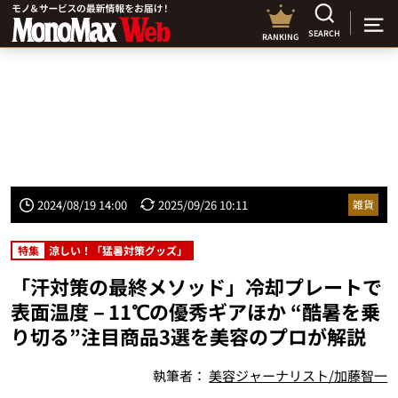
SEARCH
RANKING
2024/08/19 14:00
2025/09/26 10:11
雑貨
特集
涼しい！「猛暑対策グッズ」
「汗対策の最終メソッド」冷却プレートで
表面温度－11℃の優秀ギアほか “酷暑を乗
り切る”注目商品3選を美容のプロが解説
執筆者：
美容ジャーナリスト/加藤智一