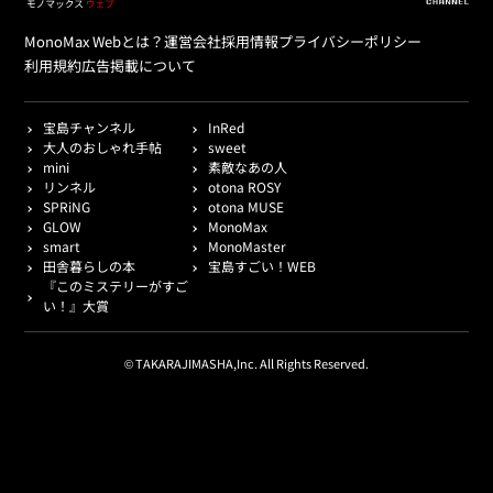
MonoMax Webとは？
運営会社
採用情報
プライバシーポリシー
利用規約
広告掲載について
宝島チャンネル
InRed
大人のおしゃれ手帖
sweet
mini
素敵なあの人
リンネル
otona ROSY
SPRiNG
otona MUSE
GLOW
MonoMax
smart
MonoMaster
田舎暮らしの本
宝島すごい！WEB
『このミステリーがすご
い！』大賞
© TAKARAJIMASHA,Inc. All Rights Reserved.