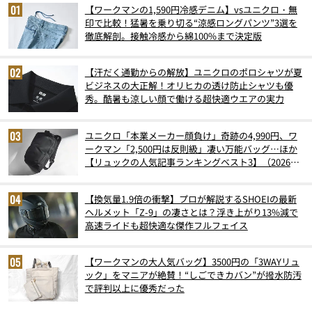
【ワークマンの1,590円冷感デニム】vsユニクロ・無
印で比較！猛暑を乗り切る“涼感ロングパンツ”3選を
徹底解剖。接触冷感から綿100%まで決定版
【汗だく通勤からの解放】ユニクロのポロシャツが夏
ビジネスの大正解！オリヒカの透け防止シャツも優
秀。酷暑も涼しい顔で働ける超快適ウエアの実力
ユニクロ「本業メーカー顔負け」奇跡の4,990円、ワ
ークマン「2,500円は反則級」凄い万能バッグ…ほか
【リュックの人気記事ランキングベスト3】（2026年
6月版）
【換気量1.9倍の衝撃】プロが解説するSHOEIの最新
ヘルメット「Z-9」の凄さとは？浮き上がり13%減で
高速ライドも超快適な傑作フルフェイス
【ワークマンの大人気バッグ】3500円の「3WAYリュ
ック」をマニアが絶賛！“しごできカバン”が撥水防汚
で評判以上に優秀だった