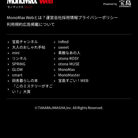
MonoMax Webとは？
運営会社
採用情報
プライバシーポリシー
利用規約
広告掲載について
宝島チャンネル
InRed
大人のおしゃれ手帖
sweet
mini
素敵なあの人
リンネル
otona ROSY
SPRiNG
otona MUSE
GLOW
MonoMax
smart
MonoMaster
田舎暮らしの本
宝島すごい！WEB
『このミステリーがすご
い！』大賞
© TAKARAJIMASHA,Inc. All Rights Reserved.