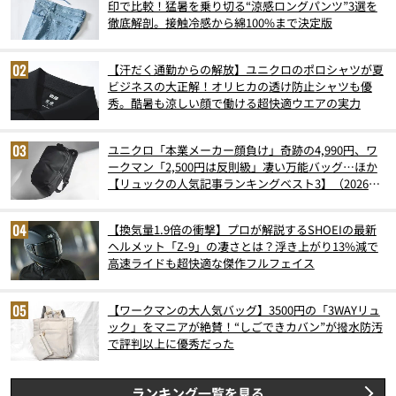
印で比較！猛暑を乗り切る“涼感ロングパンツ”3選を
徹底解剖。接触冷感から綿100%まで決定版
【汗だく通勤からの解放】ユニクロのポロシャツが夏
ビジネスの大正解！オリヒカの透け防止シャツも優
秀。酷暑も涼しい顔で働ける超快適ウエアの実力
ユニクロ「本業メーカー顔負け」奇跡の4,990円、ワ
ークマン「2,500円は反則級」凄い万能バッグ…ほか
【リュックの人気記事ランキングベスト3】（2026年
6月版）
【換気量1.9倍の衝撃】プロが解説するSHOEIの最新
ヘルメット「Z-9」の凄さとは？浮き上がり13%減で
高速ライドも超快適な傑作フルフェイス
【ワークマンの大人気バッグ】3500円の「3WAYリュ
ック」をマニアが絶賛！“しごできカバン”が撥水防汚
で評判以上に優秀だった
ランキング一覧を見る