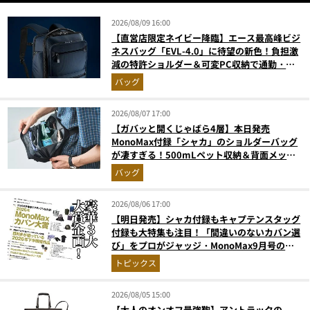
2026/08/09 16:00
【直営店限定ネイビー降臨】エース最高峰ビジ
ネスバッグ「EVL-4.0」に待望の新色！負担激
減の特許ショルダー＆可変PC収納で通勤・出
張が無敵に
バッグ
2026/08/07 17:00
【ガバッと開くじゃばら4層】本日発売
MonoMax付録「シャカ」のショルダーバッグ
が凄すぎる！500mLペット収納＆背面メッシ
ュでベタつかない
バッグ
2026/08/06 17:00
【明日発売】シャカ付録もキャプテンスタッグ
付録も大特集も注目！「間違いのないカバン選
び」をプロがジャッジ・MonoMax9月号の目
次を公開
トピックス
2026/08/05 15:00
【大人のオンオフ最強鞄】アントラックの