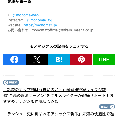
執筆記事一覧
X：
@monomaxweb
Instagram：
@monomax_tkj
Website：
https://monomax.jp/
お問い合わせ：monomaxofficial@takarajimasha.co.jp
モノマックスの記事をシェアする
LINE
P
「話題のカップ麺はうまいのか？」料理研究家リュウジ監
修“至高の醤油ラーメン”をグルメライターが徹底リポート！お
すすめアレンジも再現してみた
N
「ランシュー史に刻まれるアシックス新作」未知の快適性で過