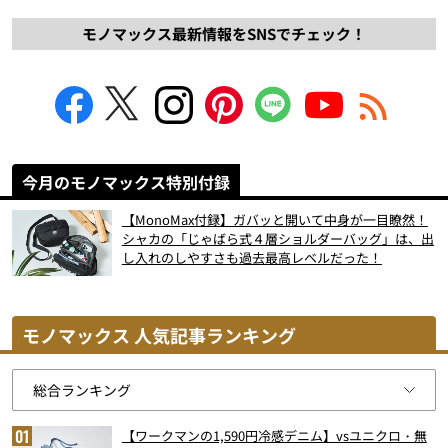
モノマックス最新情報をSNSでチェック！
今月のモノマックス特別付録
【MonoMax付録】ガバッと開いて中身が一目瞭然！
シャカの「じゃばら式４層ショルダーバッグ」は、出
し入れのしやすさも過去最高レベルだった！
モノマックス 人気記事ランキング
【ワークマンの1,590円冷感デニム】vsユニクロ・無