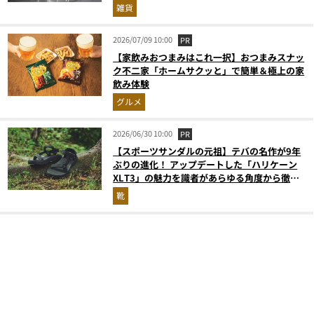
雑貨
2026/07/09 10:00
PR
【家飲みおつまみはこれ一択】おつまみスナッ
ク不二家「ホームサクッと」で簡単＆極上の家
飲み体験
グルメ
2026/06/30 10:00
PR
【スポーツサンダルの元祖】テバの名作が9年
ぶりの進化！ アップデートした「ハリケーン
XLT3」の魅力を識者があらゆる角度から徹底
解説！
靴