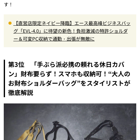
す！
【直営店限定ネイビー降臨】エース最高峰ビジネスバッ
グ「EVL-4.0」に待望の新色！負担激減の特許ショルダ
ー＆可変PC収納で通勤・出張が無敵に
第3位 「手ぶら派必携の頼れる休日カバ
ン」財布要らず！スマホも収納可！“大人の
お財布ショルダーバッグ”をスタイリストが
徹底解説