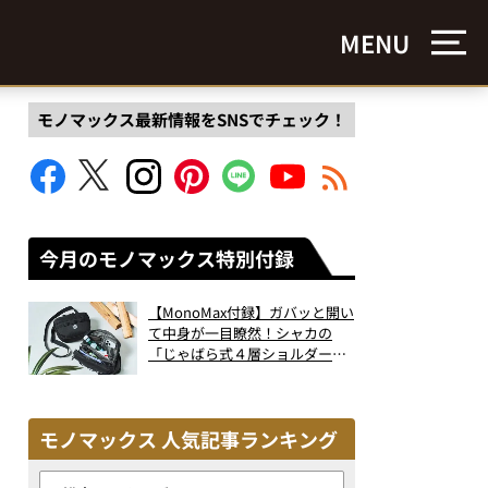
MENU
モノマックス最新情報をSNSでチェック！
今月のモノマックス特別付録
【MonoMax付録】ガバッと開い
て中身が一目瞭然！シャカの
「じゃばら式４層ショルダーバ
ッグ」は、出し入れのしやすさ
も過去最高レベルだった！
モノマックス 人気記事ランキング