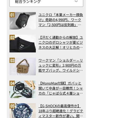
ユニクロ「本業メーカー顔負
け」奇跡の4,990円、ワーク
マン「2,500円は反則級」凄
い万能バッグ…ほか【リュッ
クの人気記事ランキングベス
【汗だく通勤からの解放】ユ
ト3】（2026年6月版）
ニクロのポロシャツが夏ビジ
ネスの大正解！オリヒカの透
け防止シャツも優秀。酷暑も
涼しい顔で働ける超快適ウエ
ワークマン「ショルダー⇔リ
アの実力
ュックに変形」2,900円の万
能サブバッグ、ワイルドシン
グス“水に強い”初コラボ付
録…ほか【休日バッグの人気
【MonoMax付録】ガバッと
記事ランキングベスト3】
開いて中身が一目瞭然！シャ
（2026年6月版）
カの「じゃばら式４層ショル
ダーバッグ」は、出し入れの
しやすさも過去最高レベルだ
【G-SHOCKの最高傑作か】
った！
18年ぶり超絶進化！グラビテ
ィマスター新作が凄い。開発