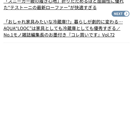
「スニーカー級の履き心地」折りたためるほど屈曲性に優れ
た“テストーニの最新ローファー”が快適すぎる
N
「おしゃれ家具みたいな冷蔵庫!?」暮らしが劇的に変わる…
AQUA“LOOC”は家具としても冷蔵庫としても優秀すぎる／
No.1モノ雑誌編集長のお墨付き『コレ買いです』Vol.72