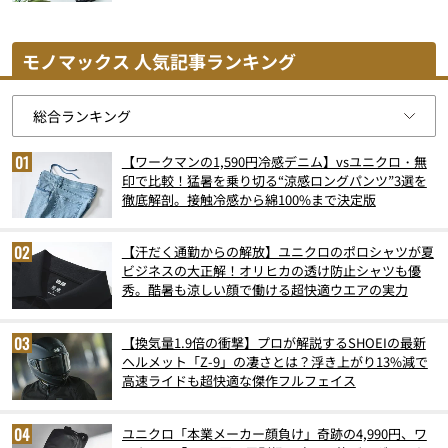
モノマックス 人気記事ランキング
【ワークマンの1,590円冷感デニム】vsユニクロ・無
印で比較！猛暑を乗り切る“涼感ロングパンツ”3選を
徹底解剖。接触冷感から綿100%まで決定版
【汗だく通勤からの解放】ユニクロのポロシャツが夏
ビジネスの大正解！オリヒカの透け防止シャツも優
秀。酷暑も涼しい顔で働ける超快適ウエアの実力
【換気量1.9倍の衝撃】プロが解説するSHOEIの最新
ヘルメット「Z-9」の凄さとは？浮き上がり13%減で
高速ライドも超快適な傑作フルフェイス
ユニクロ「本業メーカー顔負け」奇跡の4,990円、ワ