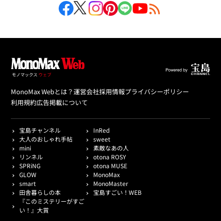
MonoMax Webとは？
運営会社
採用情報
プライバシーポリシー
利用規約
広告掲載について
宝島チャンネル
InRed
大人のおしゃれ手帖
sweet
mini
素敵なあの人
リンネル
otona ROSY
SPRiNG
otona MUSE
GLOW
MonoMax
smart
MonoMaster
田舎暮らしの本
宝島すごい！WEB
『このミステリーがすご
い！』大賞