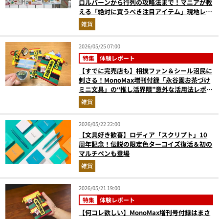
ロルバーンから行列の攻略法まで！マニアが教
える「絶対に買うべき注目アイテム」現地レポ
ート
雑貨
2026/05/25 07:00
特集
体験レポート
【すでに完売店も】相撲ファン＆シール沼民に
刺さる！MonoMax増刊付録「永谷園お茶づけ
ミニ文具」の“推し活界隈”意外な活用法レポー
ト
雑貨
2026/05/22 22:00
【文具好き歓喜】ロディア「スクリプト」10
周年記念！伝説の限定色ターコイズ復活＆初の
マルチペンも登場
雑貨
2026/05/21 19:00
特集
体験レポート
【何コレ欲しい】MonoMax増刊号付録はまさ