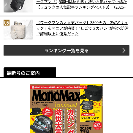
ークマン「2,500円は反則級」凄い万能バッグ…ほか
【リュックの人気記事ランキングベスト3】（2026年
6月版）
【ワークマンの大人気バッグ】3500円の「3WAYリュ
ック」をマニアが絶賛！“しごできカバン”が撥水防汚
で評判以上に優秀だった
ランキング一覧を見る
最新号のご案内