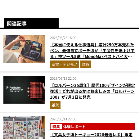
関連記事
2026/06/23 18:00
【本当に使える仕事道具】累計250万本売れた
ペン、最強自立ポーチほか「生産性を爆上げす
る」神ツール5選『MonoMaxベストバイ大
賞』
家電・デジモノ
雑貨
2026/06/18 22:00
【ロルバーン25周年】歴代100デザインが限定
復活！どれが出るかはお楽しみの「ロルバーン
100」が7月3日に発売
雑貨
2026/06/11 22:00
特集
体験レポート
【文具女子博トーキョー2026最速レポ】限定