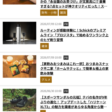
かの「永谷園のお茶づけ」が文房具に!? 豪華
すぎる7点セットが神クオリティだった！スタ
イリストがガチレビュー
財布・小物
雑貨
2026/07/09 12:00
PR
ルーティンが感動体験に！Schickのプレミア
ムライン「プロジスタ」で始めるワンランク上
のヒゲ剃り習慣
雑貨
2026/07/09 10:00
PR
【家飲みおつまみはこれ一択】おつまみスナッ
ク不二家「ホームサクッと」で簡単＆極上の家
飲み体験
グルメ
2026/06/30 10:00
PR
【スポーツサンダルの元祖】テバの名作が9年
ぶりの進化！ アップデートした「ハリケーン
XLT3」の魅力を識者があらゆる角度から徹底
解説！