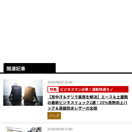
関連記事
2026/08/07 20:00
特集
ビジネスマン必携！通勤快適モノ
【背中汗＆ゲリラ豪雨を解決】エース＆土屋鞄
の最新ビジネスリュック2選！25%放熱向上バ
ッグ＆高級防水レザーの全貌
バッグ
2026/08/06 17:00