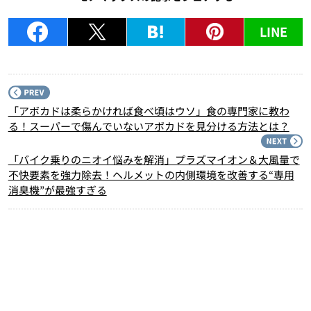
LINE
P
「アボカドは柔らかければ食べ頃はウソ」食の専門家に教わ
る！スーパーで傷んでいないアボカドを見分ける方法とは？
N
「バイク乗りのニオイ悩みを解消」プラズマイオン＆大風量で
不快要素を強力除去！ヘルメットの内側環境を改善する“専用
消臭機”が最強すぎる