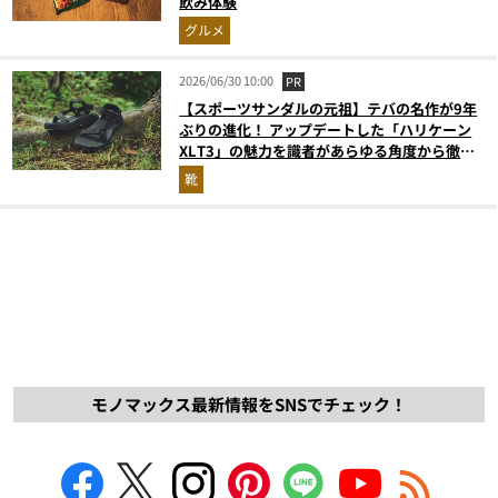
飲み体験
グルメ
2026/06/30 10:00
PR
【スポーツサンダルの元祖】テバの名作が9年
ぶりの進化！ アップデートした「ハリケーン
XLT3」の魅力を識者があらゆる角度から徹底
解説！
靴
モノマックス最新情報をSNSでチェック！