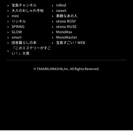
宝島チャンネル
InRed
大人のおしゃれ手帖
sweet
mini
素敵なあの人
リンネル
otona ROSY
SPRiNG
otona MUSE
GLOW
MonoMax
smart
MonoMaster
田舎暮らしの本
宝島すごい！WEB
『このミステリーがすご
い！』大賞
© TAKARAJIMASHA,Inc. All Rights Reserved.