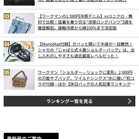
【ワークマンの1,590円冷感デニム】vsユニクロ・無
印で比較！猛暑を乗り切る“涼感ロングパンツ”3選を
徹底解剖。接触冷感から綿100%まで決定版
【MonoMax付録】ガバッと開いて中身が一目瞭然！
シャカの「じゃばら式４層ショルダーバッグ」は、出
し入れのしやすさも過去最高レベルだった！
ワークマン「ショルダー⇔リュックに変形」2,900円
の万能サブバッグ、ワイルドシングス“水に強い”初コ
ラボ付録…ほか【休日バッグの人気記事ランキングベ
スト3】（2026年6月版）
ランキング一覧を見る
最新号のご案内