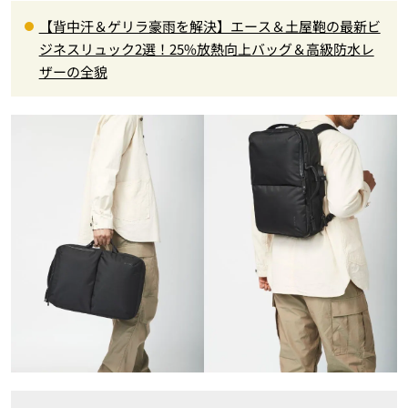
【背中汗＆ゲリラ豪雨を解決】エース＆土屋鞄の最新ビ
ジネスリュック2選！25%放熱向上バッグ＆高級防水レ
ザーの全貌