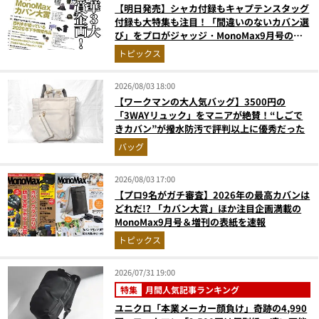
【明日発売】シャカ付録もキャプテンスタッグ
付録も大特集も注目！「間違いのないカバン選
び」をプロがジャッジ・MonoMax9月号の目
次を公開
トピックス
2026/08/03 18:00
【ワークマンの大人気バッグ】3500円の
「3WAYリュック」をマニアが絶賛！“しごで
きカバン”が撥水防汚で評判以上に優秀だった
バッグ
2026/08/03 17:00
【プロ9名がガチ審査】2026年の最高カバンは
どれだ!? 「カバン大賞」ほか注目企画満載の
MonoMax9月号＆増刊の表紙を速報
トピックス
2026/07/31 19:00
特集
月間人気記事ランキング
ユニクロ「本業メーカー顔負け」奇跡の4,990