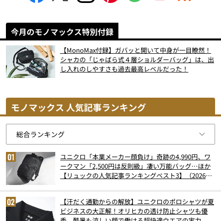
今月のモノマックス特別付録
【MonoMax付録】ガバッと開いて中身が一目瞭然！
シャカの「じゃばら式４層ショルダーバッグ」は、出
し入れのしやすさも過去最高レベルだった！
モノマックス 人気記事ランキング
ユニクロ「本業メーカー顔負け」奇跡の4,990円、ワ
ークマン「2,500円は反則級」凄い万能バッグ…ほか
【リュックの人気記事ランキングベスト3】（2026年
6月版）
【汗だく通勤からの解放】ユニクロのポロシャツが夏
ビジネスの大正解！オリヒカの透け防止シャツも優
秀。酷暑も涼しい顔で働ける超快適ウエアの実力