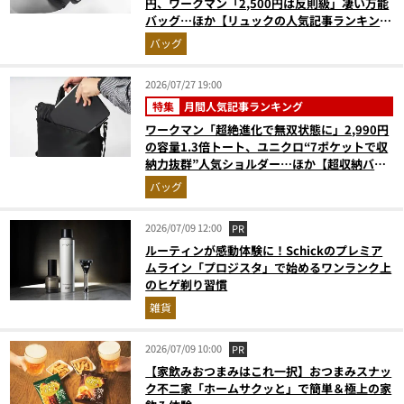
円、ワークマン「2,500円は反則級」凄い万能
バッグ…ほか【リュックの人気記事ランキング
ベスト3】（2026年6月版）
バッグ
2026/07/27 19:00
特集
月間人気記事ランキング
ワークマン「超絶進化で無双状態に」2,990円
の容量1.3倍トート、ユニクロ“7ポケットで収
納力抜群”人気ショルダー…ほか【超収納バッ
グの人気記事ランキングベスト3】（2026年6
バッグ
月版）
2026/07/09 12:00
PR
ルーティンが感動体験に！Schickのプレミア
ムライン「プロジスタ」で始めるワンランク上
のヒゲ剃り習慣
雑貨
2026/07/09 10:00
PR
【家飲みおつまみはこれ一択】おつまみスナッ
ク不二家「ホームサクッと」で簡単＆極上の家