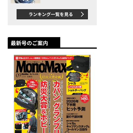
者が語る「GWR-B3000」最
新ムーブメントの衝撃
ランキング一覧を見る
最新号のご案内