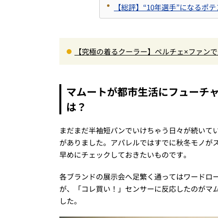
【総評】“10年選手”になるポ
【究極の着るクーラー】ペルチェ×ファン
炎天下でも“寒さ”を味わえる本気のギア『コレ
マムートが都市生活にフューチ
は？
まだまだ半袖短パンでいけちゃう日々が続いて
がありました。アパレルではすでに秋冬モノが
早めにチェックしておきたいものです。
各ブランドの展示会へ足繁く通ってはワードロ
が、「コレ買い！」センサーに反応したのがマムートの
した。