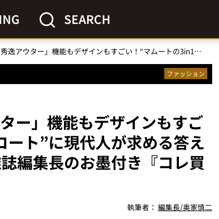
ING
SEARCH
「10年選手の秀逸アウター」機能もデザインもすごい！“マムートの3in1コート”に現代人が求める答えがあった／No.1モノ雑誌編集長のお墨付き『コレ買いです』Vol.75
ファッション
ウター」機能もデザインもすご
1コート”に現代人が求める答え
ノ雑誌編集長のお墨付き『コレ買
執筆者：
編集長/奥家慎二