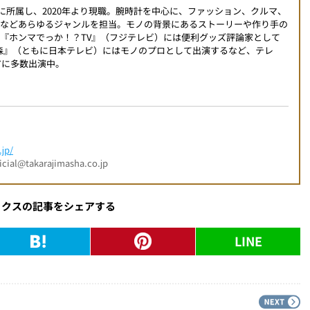
編集部に所属し、2020年より現職。腕時計を中心に、ファッション、クルマ、
ツなどあらゆるジャンルを担当。モノの背景にあるストーリーや作り手の
『ホンマでっか！？TV』（フジテレビ）には便利グッズ評論家として
時の森』（ともに日本テレビ）にはモノのプロとして出演するなど、テレ
アに多数出演中。
jp/
l@takarajimasha.co.jp
ックスの記事をシェアする
LINE
PREV
N