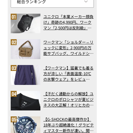
ユニクロ「本業メーカー顔負
け」奇跡の4,990円、ワーク
マン「2,500円は反則級」凄
い万能バッグ…ほか【リュッ
クの人気記事ランキングベス
ワークマン「ショルダー⇔リ
ト3】（2026年6月版）
ュックに変形」2,900円の万
能サブバッグ、ワイルドシン
グス“水に強い”初コラボ付
録…ほか【休日バッグの人気
【ワークマン】猛暑でも着る
記事ランキングベスト3】
方が涼しい「表面温度-10℃
（2026年6月版）
の氷撃ウェア」をレビュ
ー！“腕だけ濡らすのが正
解”の気化冷却機能が凄い
【汗だく通勤からの解放】ユ
ニクロのポロシャツが夏ビジ
ネスの大正解！オリヒカの透
け防止シャツも優秀。酷暑も
涼しい顔で働ける超快適ウエ
【G-SHOCKの最高傑作か】
アの実力
18年ぶり超絶進化！グラビテ
ィマスター新作が凄い。開発