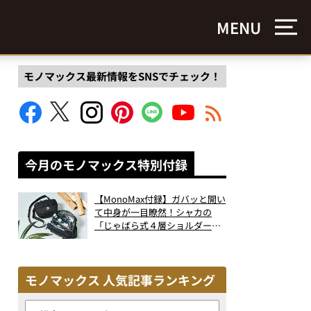
MENU
モノマックス最新情報をSNSでチェック！
今月のモノマックス特別付録
【MonoMax付録】ガバッと開い
て中身が一目瞭然！シャカの
「じゃばら式４層ショルダーバ
ッグ」は、出し入れのしやすさ
も過去最高レベルだった！
モノマックス 人気記事ランキング