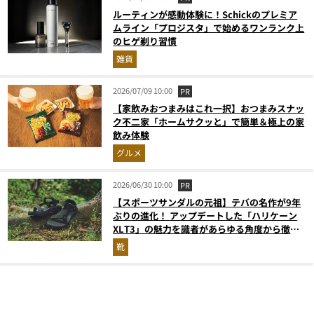
ルーティンが感動体験に！Schickのプレミア
ムライン「プロジスタ」で始めるワンランク上
のヒゲ剃り習慣
雑貨
2026/07/09 10:00
PR
【家飲みおつまみはこれ一択】おつまみスナッ
ク不二家「ホームサクッと」で簡単＆極上の家
飲み体験
グルメ
2026/06/30 10:00
PR
【スポーツサンダルの元祖】テバの名作が9年
ぶりの進化！ アップデートした「ハリケーン
XLT3」の魅力を識者があらゆる角度から徹底
解説！
靴