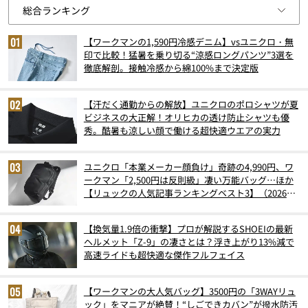
【ワークマンの1,590円冷感デニム】vsユニクロ・無
印で比較！猛暑を乗り切る“涼感ロングパンツ”3選を
徹底解剖。接触冷感から綿100%まで決定版
【汗だく通勤からの解放】ユニクロのポロシャツが夏
ビジネスの大正解！オリヒカの透け防止シャツも優
秀。酷暑も涼しい顔で働ける超快適ウエアの実力
ユニクロ「本業メーカー顔負け」奇跡の4,990円、ワ
ークマン「2,500円は反則級」凄い万能バッグ…ほか
【リュックの人気記事ランキングベスト3】（2026年
6月版）
【換気量1.9倍の衝撃】プロが解説するSHOEIの最新
ヘルメット「Z-9」の凄さとは？浮き上がり13%減で
高速ライドも超快適な傑作フルフェイス
【ワークマンの大人気バッグ】3500円の「3WAYリュ
ック」をマニアが絶賛！“しごできカバン”が撥水防汚