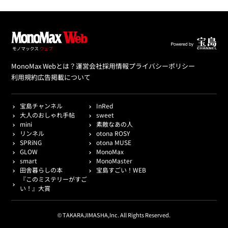
MonoMax Webとは？
運営会社
採用情報
プライバシーポリシー
利用規約
広告掲載について
宝島チャンネル
InRed
大人のおしゃれ手帖
sweet
mini
素敵なあの人
リンネル
otona ROSY
SPRiNG
otona MUSE
GLOW
MonoMax
smart
MonoMaster
田舎暮らしの本
宝島すごい！WEB
『このミステリーがすご
い！』大賞
© TAKARAJIMASHA,Inc. All Rights Reserved.