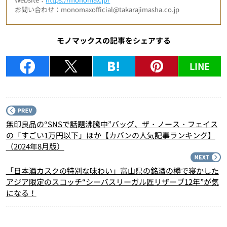
お問い合わせ：monomaxofficial@takarajimasha.co.jp
モノマックスの記事をシェアする
LINE
P
無印良品の“SNSで話題沸騰中”バッグ、ザ・ノース・フェイス
の「すごい1万円以下」ほか【カバンの人気記事ランキング】
（2024年8月版）
N
「日本酒カスクの特別な味わい」富山県の銘酒の樽で寝かした
アジア限定のスコッチ“シーバスリーガル匠リザーブ12年”が気
になる！