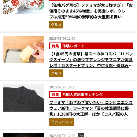
【価格バグ再び】ファミマが太っ腹すぎ！「お
値段そのまま45%増量」を実食レポ。クレー
プは推定59%増の衝撃的な大盤振る舞い
グルメ
2026/08/03 12:00
特集
体験レポート
【1食45円の衝撃】業スーの神コスパ「1Lパッ
クスイーツ」の激ウマアレンジをマニアが実食
レポ！カスタードプリン、杏仁豆腐…夏休みの
おやつに最強すぎた
グルメ
2026/07/29 19:00
特集
月間人気記事ランキング
ファミマ「わざわざ買いたい」コンビニエンス
ウェア新作、ワークマン「夏の体温調整に優
秀」1,280円の大正解…ほか【コスパ服の人気
記事ランキングベスト3】（2026年6月版）
ファッション
2026/07/09 12:00
PR