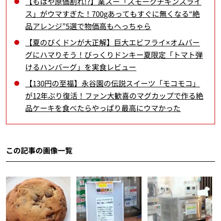
【もはや原価割れ!?】業スー「スモークチキンスライ
ス」がウマすぎた！700gあってもすぐに無くなる“絶
品アレンジ”5選で物価高もへっちゃら
【夏のびくドンが大正解】巨大エビフライ×オムバー
グにハマりそう！びっくりドンキー夏限定「トマト弾
けるハンバーグ」を実食レビュー
【130円の至福】永谷園の伝説スイーツ「モコモコ」
が12年ぶり復活！ファン大歓喜のマグカップで作る絶
品ケーキを食べたらやっぱり最高にウマかった
この記事の画像一覧