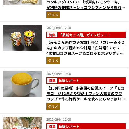
ランキングBEST3！「瀬戸内レモンケーキ」
が別格の美味さ…ショコラシフォンから塩バニ
ラプリンまで本気レビュー
グルメ
2026/08/06 12:30
特集
「最新カップ麺」ガチレビュー！
【みそきん新作ガチ実食】待望「カレーみそき
ん」のカップ麺＆メシ降臨！白味噌6：カレー
4の甘口コク旨スープ＆ゴロッと大ぶりポテト
に歓喜
グルメ
2026/08/04 19:00
特集
体験レポート
【130円の至福】永谷園の伝説スイーツ「モコ
モコ」が12年ぶり復活！ファン大歓喜のマグ
カップで作る絶品ケーキを食べたらやっぱり最
高にウマかった
グルメ
2026/08/04 12:00
特集
体験レポート