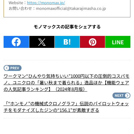
Website：
https://monomax.jp/
お問い合わせ：monomaxofficial@takarajimasha.co.jp
モノマックスの記事をシェアする
LINE
P
ワークマン“ひんやり気持ちいい”1000円以下の圧倒的コスパモ
ノ、ユニクロの「暑い秋まで着られる」逸品ほか【機能ウェア
の人気記事ランキング】（2024年8月版）
N
「“ホンモノ”の機械式クロノグラフ」伝説のパイロットウォッ
チをモダナイズしたジンの“156.1”が素敵すぎる