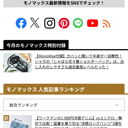
モノマックス最新情報をSNSでチェック！
今月のモノマックス特別付録
【MonoMax付録】ガバッと開いて中身が一目瞭然！
シャカの「じゃばら式４層ショルダーバッグ」は、出
し入れのしやすさも過去最高レベルだった！
モノマックス 人気記事ランキング
【ワークマンの1,590円冷感デニム】vsユニクロ・無
印で比較！猛暑を乗り切る“涼感ロングパンツ”3選を