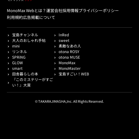
MonoMax Webとは？
運営会社
採用情報
プライバシーポリシー
利用規約
広告掲載について
宝島チャンネル
InRed
大人のおしゃれ手帖
sweet
mini
素敵なあの人
リンネル
otona ROSY
SPRiNG
otona MUSE
GLOW
MonoMax
smart
MonoMaster
田舎暮らしの本
宝島すごい！WEB
『このミステリーがすご
い！』大賞
© TAKARAJIMASHA,Inc. All Rights Reserved.