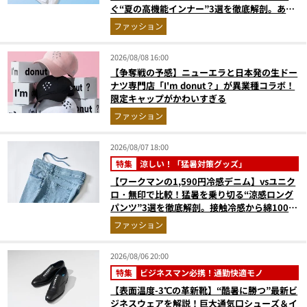
ぐ“夏の高機能インナー”3選を徹底解剖。あな
たに最適な1着は？
ファッション
2026/08/08 16:00
【争奪戦の予感】ニューエラと日本発の生ドー
ナツ専門店「I'm donut？」が異業種コラボ！
限定キャップがかわいすぎる
ファッション
2026/08/07 18:00
特集
涼しい！「猛暑対策グッズ」
【ワークマンの1,590円冷感デニム】vsユニク
ロ・無印で比較！猛暑を乗り切る“涼感ロング
パンツ”3選を徹底解剖。接触冷感から綿100%
まで決定版
ファッション
2026/08/06 20:00
特集
ビジネスマン必携！通勤快適モノ
【表面温度-3℃の革新靴】“酷暑に勝つ”最新ビ
ジネスウェアを解説！巨大通気口シューズ＆イ