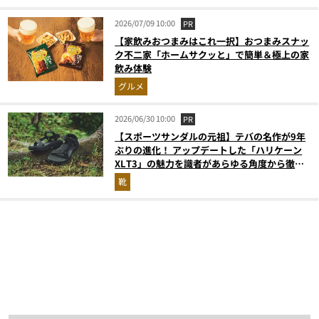
2026/07/09 10:00
PR
【家飲みおつまみはこれ一択】おつまみスナッ
ク不二家「ホームサクッと」で簡単＆極上の家
飲み体験
グルメ
2026/06/30 10:00
PR
【スポーツサンダルの元祖】テバの名作が9年
ぶりの進化！ アップデートした「ハリケーン
XLT3」の魅力を識者があらゆる角度から徹底
解説！
靴