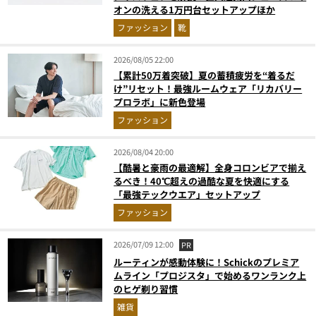
オンの洗える1万円台セットアップほか
ファッション
靴
2026/08/05 22:00
【累計50万着突破】夏の蓄積疲労を“着るだ
け”リセット！最強ルームウェア「リカバリー
プロラボ」に新色登場
ファッション
2026/08/04 20:00
【酷暑と豪雨の最適解】全身コロンビアで揃え
るべき！40℃超えの過酷な夏を快適にする
「最強テックウエア」セットアップ
ファッション
2026/07/09 12:00
PR
ルーティンが感動体験に！Schickのプレミア
ムライン「プロジスタ」で始めるワンランク上
のヒゲ剃り習慣
雑貨