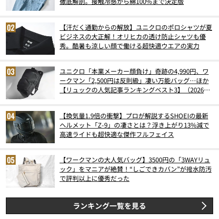
徹底解剖。接触冷感から綿100%まで決定版
【汗だく通勤からの解放】ユニクロのポロシャツが夏
ビジネスの大正解！オリヒカの透け防止シャツも優
秀。酷暑も涼しい顔で働ける超快適ウエアの実力
ユニクロ「本業メーカー顔負け」奇跡の4,990円、ワ
ークマン「2,500円は反則級」凄い万能バッグ…ほか
【リュックの人気記事ランキングベスト3】（2026年
6月版）
【換気量1.9倍の衝撃】プロが解説するSHOEIの最新
ヘルメット「Z-9」の凄さとは？浮き上がり13%減で
高速ライドも超快適な傑作フルフェイス
【ワークマンの大人気バッグ】3500円の「3WAYリュ
ック」をマニアが絶賛！“しごできカバン”が撥水防汚
で評判以上に優秀だった
ランキング一覧を見る