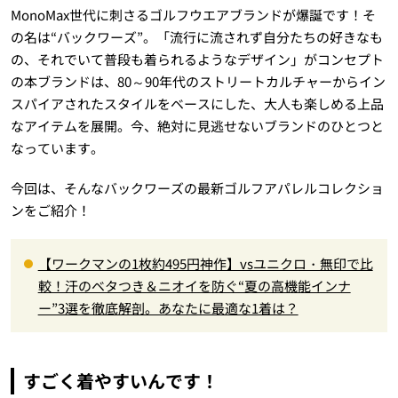
MonoMax世代に刺さるゴルフウエアブランドが爆誕です！そ
の名は“バックワーズ”。「流行に流されず自分たちの好きなも
の、それでいて普段も着られるようなデザイン」がコンセプト
の本ブランドは、80～90年代のストリートカルチャーからイン
スパイアされたスタイルをベースにした、大人も楽しめる上品
なアイテムを展開。今、絶対に見逃せないブランドのひとつと
なっています。
今回は、そんなバックワーズの最新ゴルフアパレルコレクショ
ンをご紹介！
【ワークマンの1枚約495円神作】vsユニクロ・無印で比
較！汗のベタつき＆ニオイを防ぐ“夏の高機能インナ
ー”3選を徹底解剖。あなたに最適な1着は？
すごく着やすいんです！