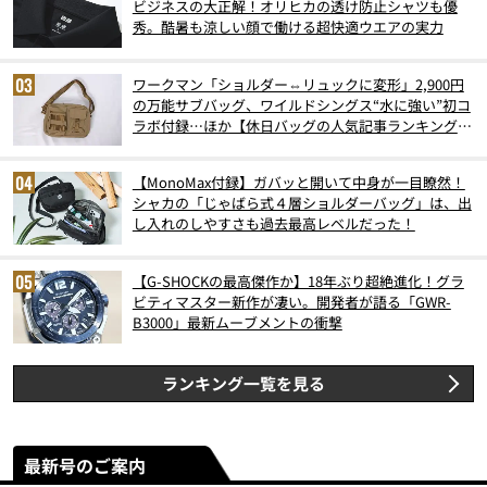
ビジネスの大正解！オリヒカの透け防止シャツも優
秀。酷暑も涼しい顔で働ける超快適ウエアの実力
ワークマン「ショルダー⇔リュックに変形」2,900円
の万能サブバッグ、ワイルドシングス“水に強い”初コ
ラボ付録…ほか【休日バッグの人気記事ランキングベ
スト3】（2026年6月版）
【MonoMax付録】ガバッと開いて中身が一目瞭然！
シャカの「じゃばら式４層ショルダーバッグ」は、出
し入れのしやすさも過去最高レベルだった！
【G-SHOCKの最高傑作か】18年ぶり超絶進化！グラ
ビティマスター新作が凄い。開発者が語る「GWR-
B3000」最新ムーブメントの衝撃
ランキング一覧を見る
最新号のご案内