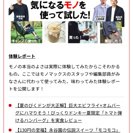
体験レポート
モノの本当のよさは実際に体験してみたからこそわかる
もの。ここではモノマックスのスタッフや編集部員がみ
なさんに代わって使ってみた、味わってみた体験レポー
トを公開します！
【夏のびくドンが大正解】巨大エビフライ×オムバー
グにハマりそう！びっくりドンキー夏限定「トマト弾
けるハンバーグ」を実食レビュー
【130円の至福】永谷園の伝説スイーツ「モコモコ」