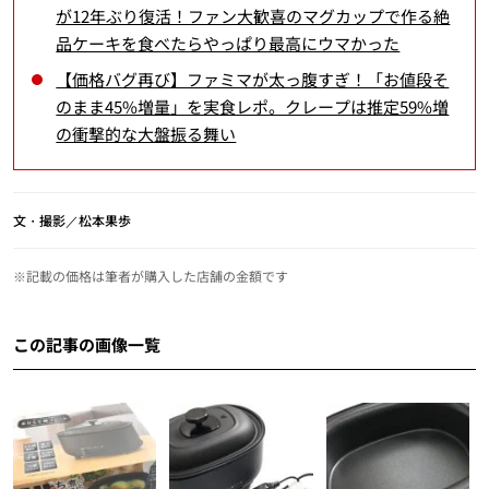
が12年ぶり復活！ファン大歓喜のマグカップで作る絶
品ケーキを食べたらやっぱり最高にウマかった
【価格バグ再び】ファミマが太っ腹すぎ！「お値段そ
のまま45%増量」を実食レポ。クレープは推定59%増
の衝撃的な大盤振る舞い
文・撮影／松本果歩
※記載の価格は筆者が購入した店舗の金額です
この記事の画像一覧