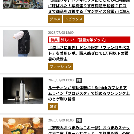
に呼ばれた！写真盛りすぎ問題を猛省!? 口コ
ミで商品を改善する「マジボイス会議」に潜入
グルメ
トピックス
2026/07/08 18:00
特集
涼しい！「猛暑対策グッズ」
【涼しさに驚き】ドンキ限定「ファン付きベス
ト」を着用レポ。職人感ゼロで1万円以下の猛
暑の救世主
ファッション
2026/07/09 12:00
PR
ルーティンが感動体験に！Schickのプレミア
ムライン「プロジスタ」で始めるワンランク上
のヒゲ剃り習慣
雑貨
2026/07/09 10:00
PR
【家飲みおつまみはこれ一択】おつまみスナッ
ク不二家「ホームサクッと」で簡単＆極上の家