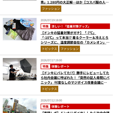
秀」1,280円の大正解…ほか【コスパ服の人気
記事ランキングベスト3】（2026年6月版）
ファッション
2026/07/19 18:00
特集
涼しい！「猛暑対策グッズ」
【ドンキの猛暑対策がガチ】「-7℃」
「-10℃」って本当!? 着るクーラー＆冷えとろ
シリーズに、温度調節自在の「カメレオン」イ
ンナーをチェック！
トピックス
ファッション
2026/07/17 19:00
特集
体験レポート
【ドンキにバレてた!?】勝手にレビューしてた
ら社内会議に呼ばれた！「突然の証人尋問にパ
ニック」 忖度なしのマジボイス改善会議に潜
入（後編）
トピックス
2026/07/12 19:00
特集
体験レポート
【実録レポ】ドンキにダメ出ししたら社内会議