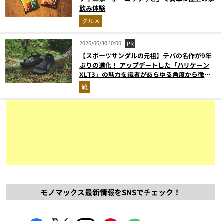
飲み体験
グルメ
2026/06/30 10:00
PR
【スポーツサンダルの元祖】テバの名作が9年
ぶりの進化！ アップデートした「ハリケーン
XLT3」の魅力を識者があらゆる角度から徹底
解説！
靴
モノマックス最新情報をSNSでチェック！