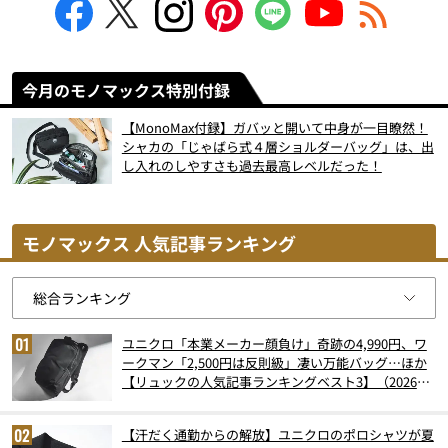
今月のモノマックス特別付録
【MonoMax付録】ガバッと開いて中身が一目瞭然！
シャカの「じゃばら式４層ショルダーバッグ」は、出
し入れのしやすさも過去最高レベルだった！
モノマックス 人気記事ランキング
ユニクロ「本業メーカー顔負け」奇跡の4,990円、ワ
ークマン「2,500円は反則級」凄い万能バッグ…ほか
【リュックの人気記事ランキングベスト3】（2026年
6月版）
【汗だく通勤からの解放】ユニクロのポロシャツが夏