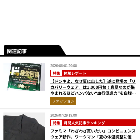
関連記事
2026/08/01 20:00
特集
体験レポート
【ドンキよ、なぜ夏に出した】遂に登場の「リ
カバリーウェア」は1,000円台！真夏なのが悔
やまれるほどハンパない“血行促進力”を自腹レ
ビュー
ファッション
2026/07/29 19:00
特集
月間人気記事ランキング
ファミマ「わざわざ買いたい」コンビニエンス
ウェア新作、ワークマン「夏の体温調整に優