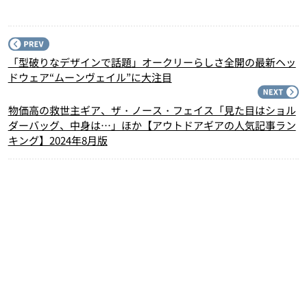
P
「型破りなデザインで話題」オークリーらしさ全開の最新ヘッ
ドウェア“ムーンヴェイル”に大注目
N
物価高の救世主ギア、ザ・ノース・フェイス「見た目はショル
ダーバッグ、中身は…」ほか【アウトドアギアの人気記事ラン
キング】2024年8月版