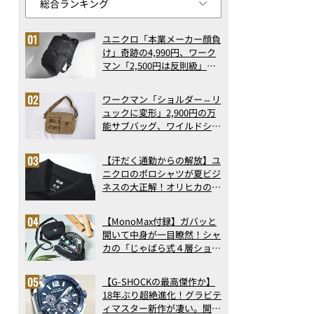
ユニクロ「本業メーカー顔負
け」奇跡の4,990円、ワーク
マン「2,500円は反則級」凄
い万能バッグ…ほか【リュッ
クの人気記事ランキングベス
ワークマン「ショルダー⇔リ
ト3】（2026年6月版）
ュックに変形」2,900円の万
能サブバッグ、ワイルドシン
グス“水に強い”初コラボ付
録…ほか【休日バッグの人気
【汗だく通勤からの解放】ユ
記事ランキングベスト3】
ニクロのポロシャツが夏ビジ
（2026年6月版）
ネスの大正解！オリヒカの透
け防止シャツも優秀。酷暑も
涼しい顔で働ける超快適ウエ
【MonoMax付録】ガバッと
アの実力
開いて中身が一目瞭然！シャ
カの「じゃばら式４層ショル
ダーバッグ」は、出し入れの
しやすさも過去最高レベルだ
【G-SHOCKの最高傑作か】
った！
18年ぶり超絶進化！グラビテ
ィマスター新作が凄い。開発