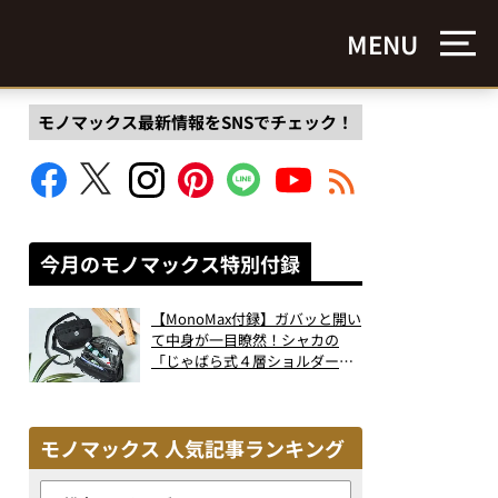
MENU
モノマックス最新情報をSNSでチェック！
今月のモノマックス特別付録
【MonoMax付録】ガバッと開い
て中身が一目瞭然！シャカの
「じゃばら式４層ショルダーバ
ッグ」は、出し入れのしやすさ
も過去最高レベルだった！
モノマックス 人気記事ランキング