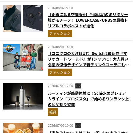
2026/08/02 22:00
【街着になる空調服®】今季は幻のミリタリー
服がモチーフ！ LOWERCASE×URBSの最強ト
リプルコラボベストが進化
ファッション
2026/08/01 14:00
【ユニクロの大注目UT】Switch 2最新作『マ
リオカート ワールド』がTシャツに！大人買い
必至の傑作デザインで親子リンクコーデにも最
適
ファッション
2026/07/09 12:00
PR
ルーティンが感動体験に！Schickのプレミア
ムライン「プロジスタ」で始めるワンランク上
のヒゲ剃り習慣
雑貨
2026/07/09 10:00
PR
【家飲みおつまみはこれ一択】おつまみスナッ