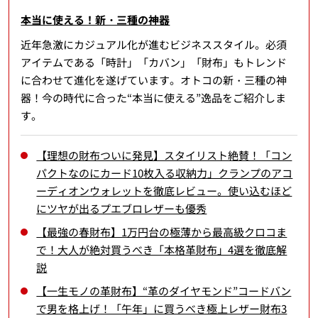
本当に使える！新・三種の神器
近年急激にカジュアル化が進むビジネススタイル。必須
アイテムである「時計」「カバン」「財布」もトレンド
に合わせて進化を遂げています。オトコの新・三種の神
器！今の時代に合った“本当に使える”逸品をご紹介しま
す。
【理想の財布ついに発見】スタイリスト絶賛！「コン
パクトなのにカード10枚入る収納力」クランプのアコ
ーディオンウォレットを徹底レビュー。使い込むほど
にツヤが出るプエブロレザーも優秀
【最強の春財布】1万円台の極薄から最高級クロコま
で！大人が絶対買うべき「本格革財布」4選を徹底解
説
【一生モノの革財布】“革のダイヤモンド”コードバン
で男を格上げ！「午年」に買うべき極上レザー財布3