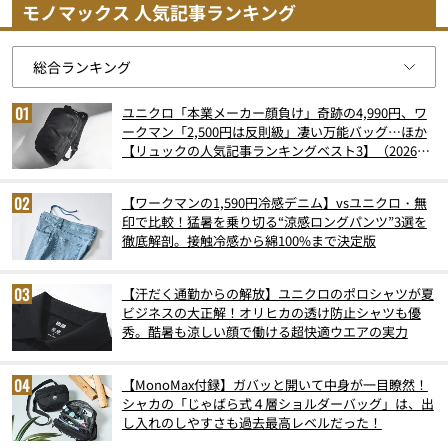
モノマックス 人気記事ランキング
ユニクロ「本業メーカー顔負け」奇跡の4,990円、ワ
ークマン「2,500円は反則級」凄い万能バッグ…ほか
【リュックの人気記事ランキングベスト3】（2026年
6月版）
【ワークマンの1,590円冷感デニム】vsユニクロ・無
印で比較！猛暑を乗り切る“涼感ロングパンツ”3選を
徹底解剖。接触冷感から綿100%まで決定版
【汗だく通勤からの解放】ユニクロのポロシャツが夏
ビジネスの大正解！オリヒカの透け防止シャツも優
秀。酷暑も涼しい顔で働ける超快適ウエアの実力
【MonoMax付録】ガバッと開いて中身が一目瞭然！
シャカの「じゃばら式４層ショルダーバッグ」は、出
し入れのしやすさも過去最高レベルだった！