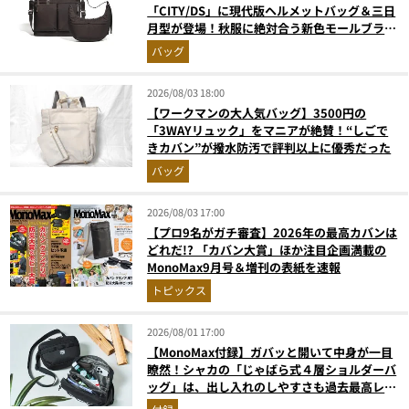
「CITY/DS」に現代版ヘルメットバッグ＆三日
月型が登場！秋服に絶対合う新色モールブラウ
ンが傑作
バッグ
2026/08/03 18:00
【ワークマンの大人気バッグ】3500円の
「3WAYリュック」をマニアが絶賛！“しごで
きカバン”が撥水防汚で評判以上に優秀だった
バッグ
2026/08/03 17:00
【プロ9名がガチ審査】2026年の最高カバンは
どれだ!? 「カバン大賞」ほか注目企画満載の
MonoMax9月号＆増刊の表紙を速報
トピックス
2026/08/01 17:00
【MonoMax付録】ガバッと開いて中身が一目
瞭然！シャカの「じゃばら式４層ショルダーバ
ッグ」は、出し入れのしやすさも過去最高レベ
ルだった！