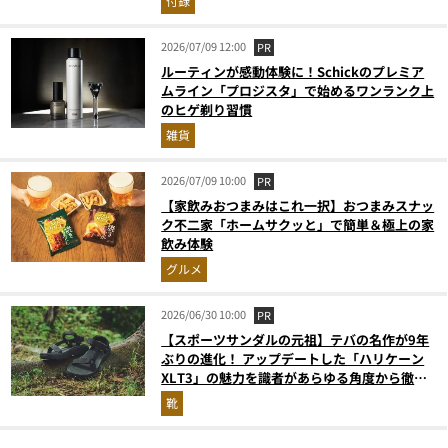
付録
2026/07/09 12:00
PR
ルーティンが感動体験に！Schickのプレミア
ムライン「プロジスタ」で始めるワンランク上
のヒゲ剃り習慣
雑貨
2026/07/09 10:00
PR
【家飲みおつまみはこれ一択】おつまみスナッ
ク不二家「ホームサクッと」で簡単＆極上の家
飲み体験
グルメ
2026/06/30 10:00
PR
【スポーツサンダルの元祖】テバの名作が9年
ぶりの進化！ アップデートした「ハリケーン
XLT3」の魅力を識者があらゆる角度から徹底
解説！
靴