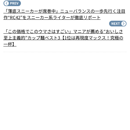
P
「薄底スニーカーが席巻中」ニューバランスの一歩先行く注目
作“RC42”をスニーカー系ライターが徹底リポート
N
「この価格でこのウマさはすごい」マニアが薦める“おいしさ
至上主義的”カップ麺ベスト3【1位は再現度マックス！究極の
一杯】