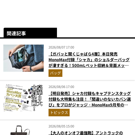
関連記事
2026/08/07 17:00
【ガバッと開くじゃばら4層】本日発売
MonoMax付録「シャカ」のショルダーバッグ
が凄すぎる！500mLペット収納＆背面メッシ
ュでベタつかない
バッグ
2026/08/06 17:00
【明日発売】シャカ付録もキャプテンスタッグ
付録も大特集も注目！「間違いのないカバン選
び」をプロがジャッジ・MonoMax9月号の目
次を公開
トピックス
2026/08/05 15:00
【大人のオンオフ最強鞄】アントラックの