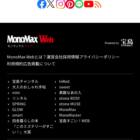
MonoMax Webとは？
運営会社
採用情報
プライバシーポリシー
利用規約
広告掲載について
宝島チャンネル
InRed
大人のおしゃれ手帖
sweet
mini
素敵なあの人
リンネル
otona ROSY
SPRiNG
otona MUSE
GLOW
MonoMax
smart
MonoMaster
田舎暮らしの本
宝島すごい！WEB
『このミステリーがすご
い！』大賞