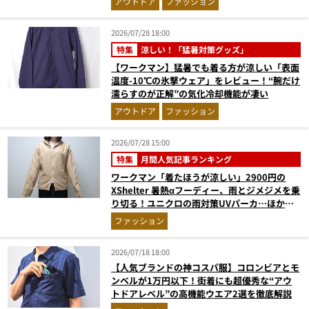
アウトドア
ファッション
2026/07/28 18:00
特集
涼しい！「猛暑対策グッズ」
【ワークマン】猛暑でも着る方が涼しい「表面
温度-10℃の氷撃ウェア」をレビュー！“腕だけ
濡らすのが正解”の気化冷却機能が凄い
アウトドア
ファッション
2026/07/28 15:00
特集
月間人気記事ランキング
ワークマン「着たほうが涼しい」2900円の
XShelter 暑熱αフーディー、雨とジメジメを乗
り切る！ユニクロの雨対策UVパーカ…ほか
【アウターの人気記事ランキングベスト3】
ファッション
（2026年6月版）
2026/07/18 18:00
【人気ブランドの神コスパ服】コロンビアとモ
ンベルが1万円以下！街着にも超優秀な“アウ
トドアレベル”の高機能ウエア2選を徹底解説