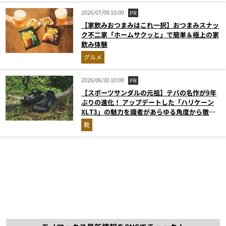
2026/07/09 10:00
PR
【家飲みおつまみはこれ一択】おつまみスナッ
ク不二家「ホームサクッと」で簡単＆極上の家
飲み体験
グルメ
2026/06/30 10:00
PR
【スポーツサンダルの元祖】テバの名作が9年
ぶりの進化！ アップデートした「ハリケーン
XLT3」の魅力を識者があらゆる角度から徹底
解説！
靴