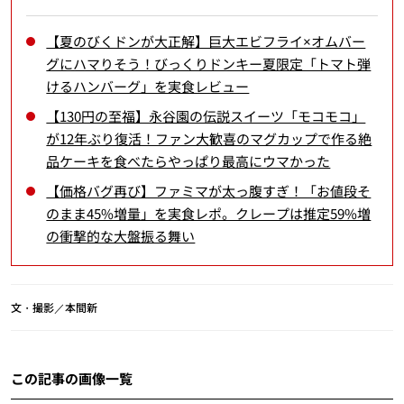
【夏のびくドンが大正解】巨大エビフライ×オムバー
グにハマりそう！びっくりドンキー夏限定「トマト弾
けるハンバーグ」を実食レビュー
【130円の至福】永谷園の伝説スイーツ「モコモコ」
が12年ぶり復活！ファン大歓喜のマグカップで作る絶
品ケーキを食べたらやっぱり最高にウマかった
【価格バグ再び】ファミマが太っ腹すぎ！「お値段そ
のまま45%増量」を実食レポ。クレープは推定59%増
の衝撃的な大盤振る舞い
文・撮影／本間新
この記事の画像一覧