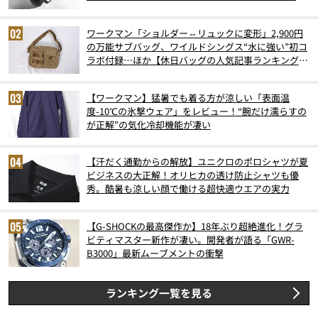
6月版）
ワークマン「ショルダー⇔リュックに変形」2,900円
の万能サブバッグ、ワイルドシングス“水に強い”初コ
ラボ付録…ほか【休日バッグの人気記事ランキングベ
スト3】（2026年6月版）
【ワークマン】猛暑でも着る方が涼しい「表面温
度-10℃の氷撃ウェア」をレビュー！“腕だけ濡らすの
が正解”の気化冷却機能が凄い
【汗だく通勤からの解放】ユニクロのポロシャツが夏
ビジネスの大正解！オリヒカの透け防止シャツも優
秀。酷暑も涼しい顔で働ける超快適ウエアの実力
【G-SHOCKの最高傑作か】18年ぶり超絶進化！グラ
ビティマスター新作が凄い。開発者が語る「GWR-
B3000」最新ムーブメントの衝撃
ランキング一覧を見る