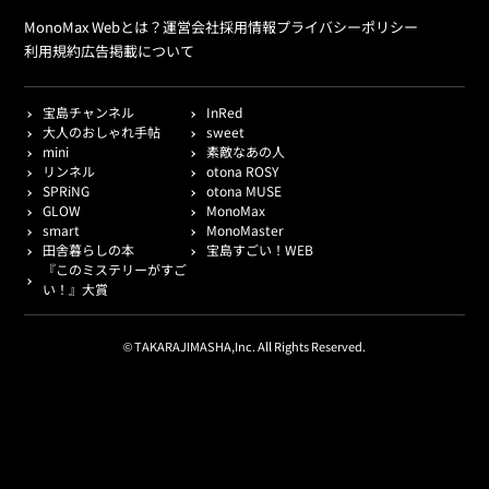
MonoMax Webとは？
運営会社
採用情報
プライバシーポリシー
利用規約
広告掲載について
宝島チャンネル
InRed
大人のおしゃれ手帖
sweet
mini
素敵なあの人
リンネル
otona ROSY
SPRiNG
otona MUSE
GLOW
MonoMax
smart
MonoMaster
田舎暮らしの本
宝島すごい！WEB
『このミステリーがすご
い！』大賞
© TAKARAJIMASHA,Inc. All Rights Reserved.