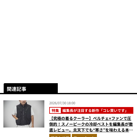
関連記事
2026/07/30 18:00
特集
編集長が注目する新作「コレ買いです」
【究極の着るクーラー】ペルチェ×ファンで圧
倒的！スノーピークの冷却ベストを編集長が徹
底レビュー。炎天下でも“寒さ”を味わえる本気
のギア『コレ買いです』Vol.172