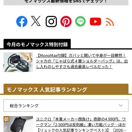
モノマックス最新情報をSNSでチェック！
今月のモノマックス特別付録
【MonoMax付録】ガバッと開いて中身が一目瞭然！
シャカの「じゃばら式４層ショルダーバッグ」は、出
し入れのしやすさも過去最高レベルだった！
モノマックス 人気記事ランキング
ユニクロ「本業メーカー顔負け」奇跡の4,990円、ワ
ークマン「2,500円は反則級」凄い万能バッグ…ほか
【リュックの人気記事ランキングベスト3】（2026年