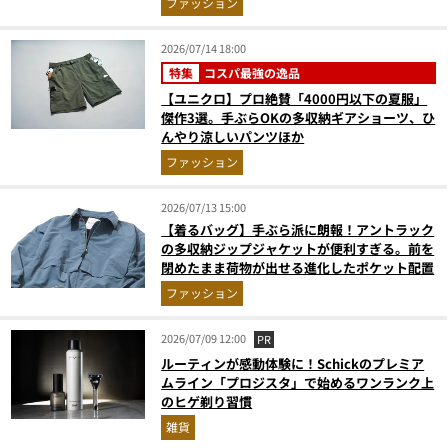
ファッション
2026/07/14 18:00
特集
コスパ最強の逸品
【ユニクロ】プロ絶賛「4000円以下の夏服」
傑作3選。手ぶらOKの多収納ギアショーツ、ひ
んやり涼しいパンツほか
ファッション
2026/07/13 15:00
【着るバッグ】手ぶら派に朗報！アントラック
の多収納ジップジャケットが便利すぎる。前を
閉めたまま荷物が出せる進化したポケット配置
ファッション
2026/07/09 12:00
PR
ルーティンが感動体験に！Schickのプレミア
ムライン「プロジスタ」で始めるワンランク上
のヒゲ剃り習慣
雑貨