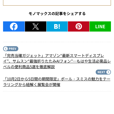
モノマックスの記事をシェアする
LINE
P
「完売当確ガジェット」アマゾン“最新スマートディスプレ
イ”、サムスン“最強折りたたみAIフォン”…もはや生活必需品レ
ベルの便利商品5選を徹底解説
N
「10月2日から5日間の期間限定」ポール・スミスの魅力をテー
ラリングから紐解く展覧会が開催