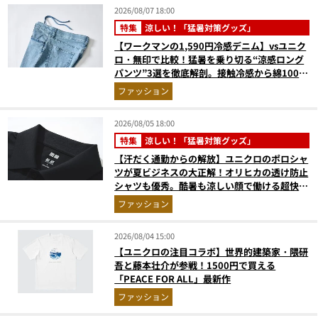
2026/08/07 18:00
特集
涼しい！「猛暑対策グッズ」
【ワークマンの1,590円冷感デニム】vsユニク
ロ・無印で比較！猛暑を乗り切る“涼感ロング
パンツ”3選を徹底解剖。接触冷感から綿100%
まで決定版
ファッション
2026/08/05 18:00
特集
涼しい！「猛暑対策グッズ」
【汗だく通勤からの解放】ユニクロのポロシャ
ツが夏ビジネスの大正解！オリヒカの透け防止
シャツも優秀。酷暑も涼しい顔で働ける超快適
ウエアの実力
ファッション
2026/08/04 15:00
【ユニクロの注目コラボ】世界的建築家・隈研
吾と藤本壮介が参戦！1500円で買える
「PEACE FOR ALL」最新作
ファッション