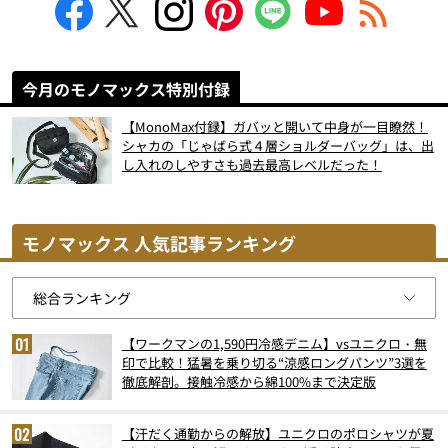
今月のモノマックス特別付録
【MonoMax付録】ガバッと開いて中身が一目瞭然！
シャカの「じゃばら式４層ショルダーバッグ」は、出
し入れのしやすさも過去最高レベルだった！
モノマックス 人気記事ランキング
【ワークマンの1,590円冷感デニム】vsユニクロ・無
印で比較！猛暑を乗り切る“涼感ロングパンツ”3選を
徹底解剖。接触冷感から綿100%まで決定版
【汗だく通勤からの解放】ユニクロのポロシャツが夏