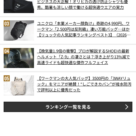
ビジネスの大正解！オリヒカの透け防止シャツも優
秀。酷暑も涼しい顔で働ける超快適ウエアの実力
ユニクロ「本業メーカー顔負け」奇跡の4,990円、ワ
ークマン「2,500円は反則級」凄い万能バッグ…ほか
【リュックの人気記事ランキングベスト3】（2026年
6月版）
【換気量1.9倍の衝撃】プロが解説するSHOEIの最新
ヘルメット「Z-9」の凄さとは？浮き上がり13%減で
高速ライドも超快適な傑作フルフェイス
【ワークマンの大人気バッグ】3500円の「3WAYリュ
ック」をマニアが絶賛！“しごできカバン”が撥水防汚
で評判以上に優秀だった
ランキング一覧を見る