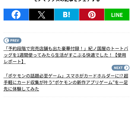
LINE
P
「予約段階で完売店舗も出た豪華付録！」紀ノ国屋のトートバ
ッグを1週間使ってみたら生活がすこぶる快適でした！【使用
レポート】
N
「ポケモンの話題必至ゲーム」スマホがカードホルダーに!? 超
手軽にカード収集が叶う“ポケモンの新作アプリゲーム”を一足
先に体験してみた