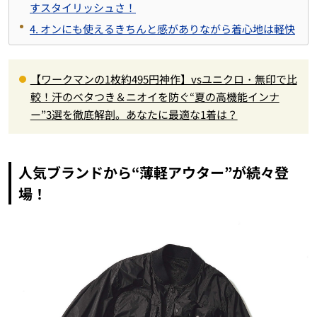
すスタイリッシュさ！
4. オンにも使えるきちんと感がありながら着心地は軽快
【ワークマンの1枚約495円神作】vsユニクロ・無印で比
較！汗のベタつき＆ニオイを防ぐ“夏の高機能インナ
ー”3選を徹底解剖。あなたに最適な1着は？
人気ブランドから“薄軽アウター”が続々登
場！