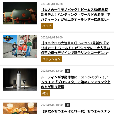
2026/08/01 16:00
【大人の一生モノバッグ】ビームス50周年特
別モデル！ハンティング・ワールドの名作「ア
バディーン」が極上のオールレザーに進化して
登場
バッグ
2026/08/01 14:00
【ユニクロの大注目UT】Switch 2最新作『マ
リオカート ワールド』がTシャツに！大人買い
必至の傑作デザインで親子リンクコーデにも最
適
ファッション
2026/07/09 12:00
PR
ルーティンが感動体験に！Schickのプレミア
ムライン「プロジスタ」で始めるワンランク上
のヒゲ剃り習慣
雑貨
2026/07/09 10:00
PR
【家飲みおつまみはこれ一択】おつまみスナッ