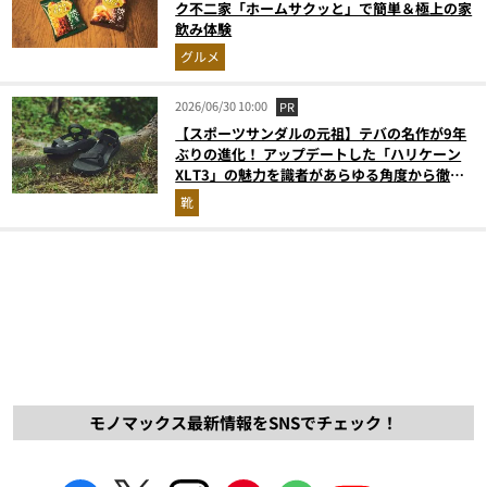
ク不二家「ホームサクッと」で簡単＆極上の家
飲み体験
グルメ
2026/06/30 10:00
PR
【スポーツサンダルの元祖】テバの名作が9年
ぶりの進化！ アップデートした「ハリケーン
XLT3」の魅力を識者があらゆる角度から徹底
解説！
靴
モノマックス最新情報をSNSでチェック！