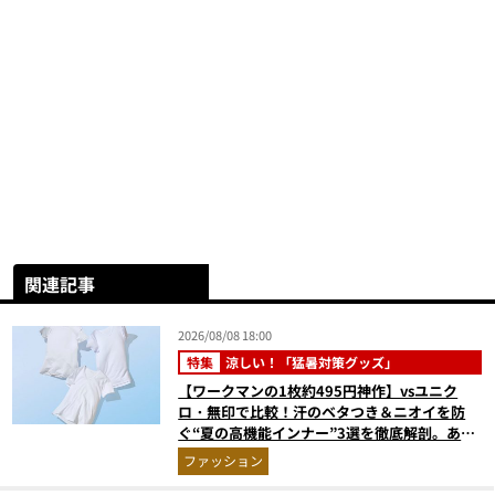
関連記事
2026/08/08 18:00
特集
涼しい！「猛暑対策グッズ」
【ワークマンの1枚約495円神作】vsユニク
ロ・無印で比較！汗のベタつき＆ニオイを防
ぐ“夏の高機能インナー”3選を徹底解剖。あな
たに最適な1着は？
ファッション