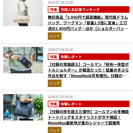
2026/07/28 19:00
特集
月間人気記事ランキング
無印良品「3,990円で超高機能」現代版ドラム
バッグ、ワークマン「容量2.5倍に変身」三刀
流の1,900円バッグ…ほか【ショルダーバッグ
の人気記事ランキングベスト3】（2026年6月
バッグ
版）
2026/07/24 08:30
特集
体験レポート
【付録の常識超え】コールマン「財布一体型ボ
トルショルダー」が最高だった！猛暑の手ぶら
外出を制す『MonoMax8月号増刊』付録の実
力をスタイリストが徹底レポ
バッグ
2026/07/20 16:00
特集
体験レポート
【付録の枠を超えた傑作】コールマンの多機能
トートバッグをスタイリストがガチ検証！
MonoMax最新号が夏のレジャーで超優秀
バッグ