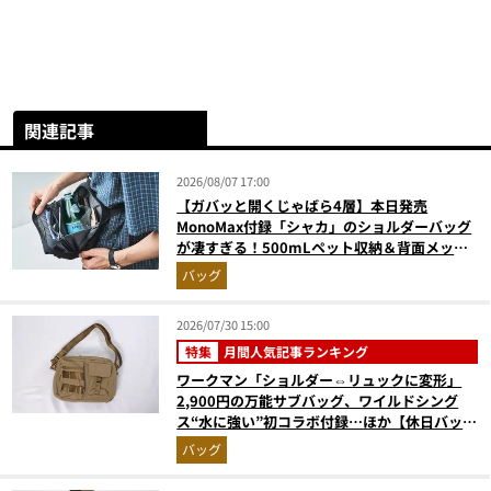
関連記事
2026/08/07 17:00
【ガバッと開くじゃばら4層】本日発売
MonoMax付録「シャカ」のショルダーバッグ
が凄すぎる！500mLペット収納＆背面メッシ
ュでベタつかない
バッグ
2026/07/30 15:00
特集
月間人気記事ランキング
ワークマン「ショルダー⇔リュックに変形」
2,900円の万能サブバッグ、ワイルドシング
ス“水に強い”初コラボ付録…ほか【休日バッグ
の人気記事ランキングベスト3】（2026年6月
バッグ
版）