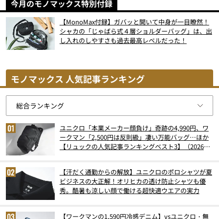
今月のモノマックス特別付録
【MonoMax付録】ガバッと開いて中身が一目瞭然！
シャカの「じゃばら式４層ショルダーバッグ」は、出
し入れのしやすさも過去最高レベルだった！
モノマックス 人気記事ランキング
ユニクロ「本業メーカー顔負け」奇跡の4,990円、ワ
ークマン「2,500円は反則級」凄い万能バッグ…ほか
【リュックの人気記事ランキングベスト3】（2026年
6月版）
【汗だく通勤からの解放】ユニクロのポロシャツが夏
ビジネスの大正解！オリヒカの透け防止シャツも優
秀。酷暑も涼しい顔で働ける超快適ウエアの実力
【ワークマンの1,590円冷感デニム】vsユニクロ・無