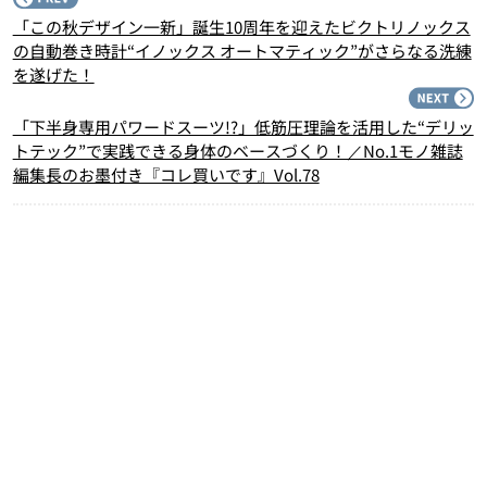
「この秋デザイン一新」誕生10周年を迎えたビクトリノックス
の自動巻き時計“イノックス オートマティック”がさらなる洗練
を遂げた！
N
「下半身専用パワードスーツ!?」低筋圧理論を活用した“デリッ
トテック”で実践できる身体のベースづくり！／No.1モノ雑誌
編集長のお墨付き『コレ買いです』Vol.78