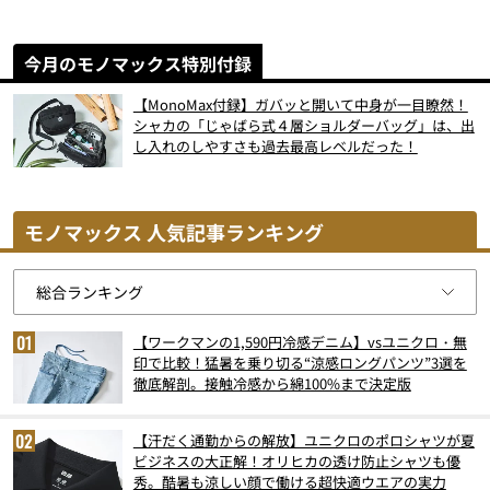
今月のモノマックス特別付録
【MonoMax付録】ガバッと開いて中身が一目瞭然！
シャカの「じゃばら式４層ショルダーバッグ」は、出
し入れのしやすさも過去最高レベルだった！
モノマックス 人気記事ランキング
【ワークマンの1,590円冷感デニム】vsユニクロ・無
印で比較！猛暑を乗り切る“涼感ロングパンツ”3選を
徹底解剖。接触冷感から綿100%まで決定版
【汗だく通勤からの解放】ユニクロのポロシャツが夏
ビジネスの大正解！オリヒカの透け防止シャツも優
秀。酷暑も涼しい顔で働ける超快適ウエアの実力