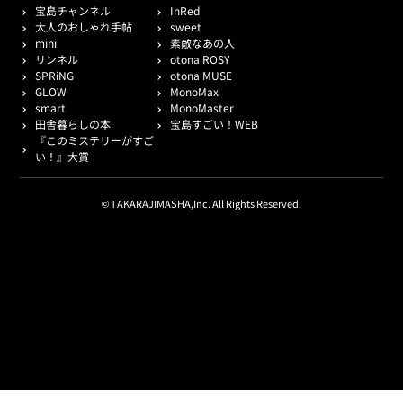
宝島チャンネル
InRed
大人のおしゃれ手帖
sweet
mini
素敵なあの人
リンネル
otona ROSY
SPRiNG
otona MUSE
GLOW
MonoMax
smart
MonoMaster
田舎暮らしの本
宝島すごい！WEB
『このミステリーがすご
い！』大賞
© TAKARAJIMASHA,Inc. All Rights Reserved.