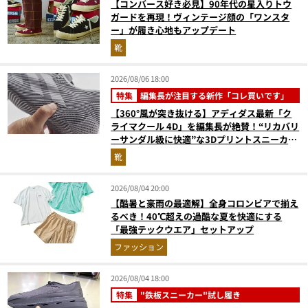
【コンバース好き必見】90年代の星入りトウ
ガードを再現！ヴィンテージ顔の「ワンスタ
ー」が履き心地もアップデート
靴
2026/08/06 18:00
特集
編集長が注目する新作「コレ買いです」
【360°風が突き抜ける】アディダス最新「ク
ライマクール 4D」を編集長が絶賛！“リカバリ
ーサンダル級に快適”な3Dプリントスニーカー
『コレ買いです』Vol.173
靴
2026/08/04 20:00
【酷暑と豪雨の最適解】全身コロンビアで揃え
るべき！40℃超えの過酷な夏を快適にする
「最強テックウエア」セットアップ
ファッション
2026/08/04 18:00
特集
"鉄板スニーカー"試し履き