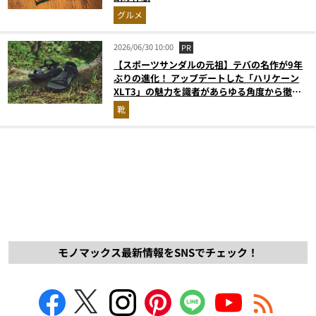
グルメ
2026/06/30 10:00
PR
【スポーツサンダルの元祖】テバの名作が9年
ぶりの進化！ アップデートした「ハリケーン
XLT3」の魅力を識者があらゆる角度から徹底
解説！
靴
モノマックス最新情報をSNSでチェック！