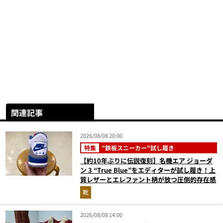
関連記事
2026/08/08 20:00
特集
"鉄板スニーカー"試し履き
【約10年ぶりに伝説復刻】名機エア ジョーダ
ン 3 “True Blue”をエディターが試し履き！上
質レザーとエレファント柄が放つ圧倒的存在感
靴
2026/08/08 14:00