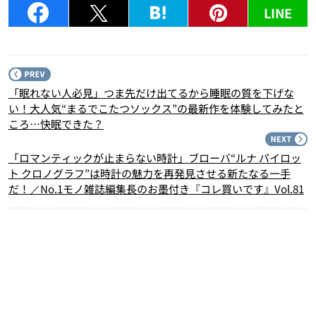
LINE
P
「眠れない人必見」つま先だけ出てるから睡眠の質を下げな
い！大人気“まるでこたつソックス”の最新作を体験してみたと
ころ…快眠できた？
N
「ロマンティックが止まらない時計」ブローバ“ルナ パイロッ
ト クロノグラフ”は時計の魅力を再発見させる新たなる一手
だ！／No.1モノ雑誌編集長のお墨付き『コレ買いです』Vol.81