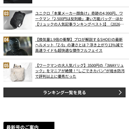
ユニクロ「本業メーカー顔負け」奇跡の4,990円、ワ
ークマン「2,500円は反則級」凄い万能バッグ…ほか
【リュックの人気記事ランキングベスト3】（2026年
6月版）
【換気量1.9倍の衝撃】プロが解説するSHOEIの最新
ヘルメット「Z-9」の凄さとは？浮き上がり13%減で
高速ライドも超快適な傑作フルフェイス
【ワークマンの大人気バッグ】3500円の「3WAYリュ
ック」をマニアが絶賛！“しごできカバン”が撥水防汚
で評判以上に優秀だった
ランキング一覧を見る
最新号のご案内