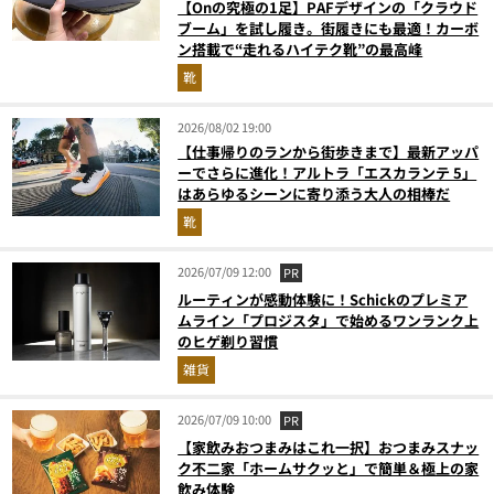
【Onの究極の1足】PAFデザインの「クラウド
ブーム」を試し履き。街履きにも最適！カーボ
ン搭載で“走れるハイテク靴”の最高峰
靴
2026/08/02 19:00
【仕事帰りのランから街歩きまで】最新アッパ
ーでさらに進化！アルトラ「エスカランテ 5」
はあらゆるシーンに寄り添う大人の相棒だ
靴
2026/07/09 12:00
PR
ルーティンが感動体験に！Schickのプレミア
ムライン「プロジスタ」で始めるワンランク上
のヒゲ剃り習慣
雑貨
2026/07/09 10:00
PR
【家飲みおつまみはこれ一択】おつまみスナッ
ク不二家「ホームサクッと」で簡単＆極上の家
飲み体験