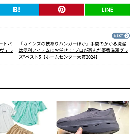
LINE
PREV
N
ートバ
「カインズの技ありハンガーほか」手間のかかる洗濯
 ヴェラ
は便利アイテムにお任せ！“プロが選んだ優秀洗濯グッ
ズ”ベスト5【ホームセンター大賞2024】