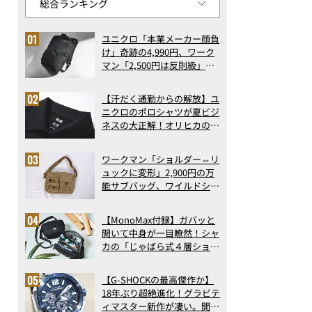
ユニクロ「本業メーカー顔負
け」奇跡の4,990円、ワーク
マン「2,500円は反則級」凄
い万能バッグ…ほか【リュッ
クの人気記事ランキングベス
【汗だく通勤からの解放】ユ
ト3】（2026年6月版）
ニクロのポロシャツが夏ビジ
ネスの大正解！オリヒカの透
け防止シャツも優秀。酷暑も
涼しい顔で働ける超快適ウエ
ワークマン「ショルダー⇔リ
アの実力
ュックに変形」2,900円の万
能サブバッグ、ワイルドシン
グス“水に強い”初コラボ付
録…ほか【休日バッグの人気
【MonoMax付録】ガバッと
記事ランキングベスト3】
開いて中身が一目瞭然！シャ
（2026年6月版）
カの「じゃばら式４層ショル
ダーバッグ」は、出し入れの
しやすさも過去最高レベルだ
【G-SHOCKの最高傑作か】
った！
18年ぶり超絶進化！グラビテ
ィマスター新作が凄い。開発