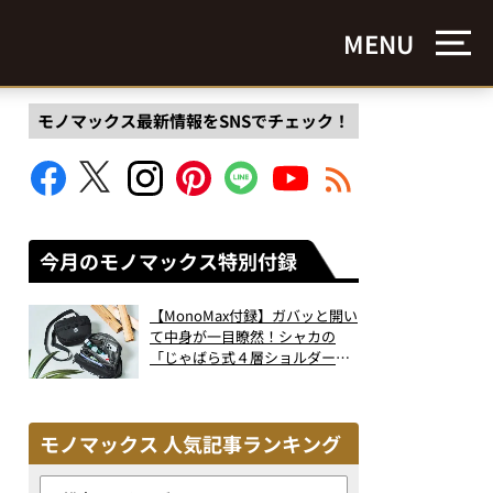
MENU
モノマックス最新情報をSNSでチェック！
今月のモノマックス特別付録
【MonoMax付録】ガバッと開い
て中身が一目瞭然！シャカの
「じゃばら式４層ショルダーバ
ッグ」は、出し入れのしやすさ
も過去最高レベルだった！
モノマックス 人気記事ランキング