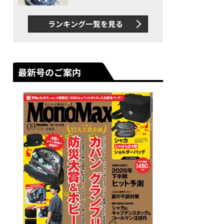
者が語る「GWR-B3000」最
新ムーブメントの衝撃
ランキング一覧を見る
最新号のご案内