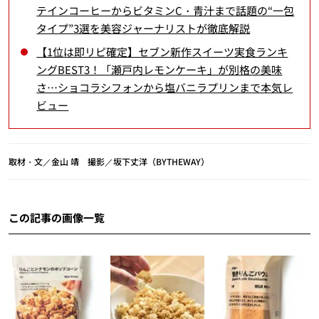
テインコーヒーからビタミンC・青汁まで話題の“一包
タイプ”3選を美容ジャーナリストが徹底解説
【1位は即リピ確定】セブン新作スイーツ実食ランキ
ングBEST3！「瀬戸内レモンケーキ」が別格の美味
さ…ショコラシフォンから塩バニラプリンまで本気レ
ビュー
取材・文／金山 靖 撮影／坂下丈洋（BYTHEWAY）
この記事の画像一覧