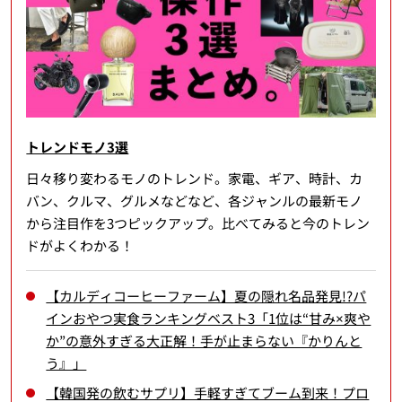
トレンドモノ3選
日々移り変わるモノのトレンド。家電、ギア、時計、カ
バン、クルマ、グルメなどなど、各ジャンルの最新モノ
から注目作を3つピックアップ。比べてみると今のトレン
ドがよくわかる！
【カルディコーヒーファーム】夏の隠れ名品発見!?パ
インおやつ実食ランキングベスト3「1位は“甘み×爽や
か”の意外すぎる大正解！手が止まらない『かりんと
う』」
【韓国発の飲むサプリ】手軽すぎてブーム到来！プロ