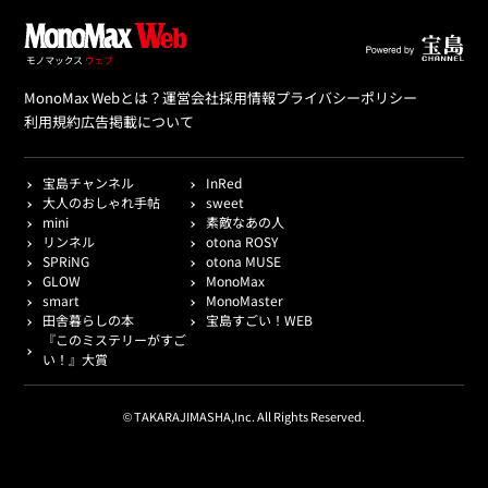
MonoMax Webとは？
運営会社
採用情報
プライバシーポリシー
利用規約
広告掲載について
宝島チャンネル
InRed
大人のおしゃれ手帖
sweet
mini
素敵なあの人
リンネル
otona ROSY
SPRiNG
otona MUSE
GLOW
MonoMax
smart
MonoMaster
田舎暮らしの本
宝島すごい！WEB
『このミステリーがすご
い！』大賞
© TAKARAJIMASHA,Inc. All Rights Reserved.