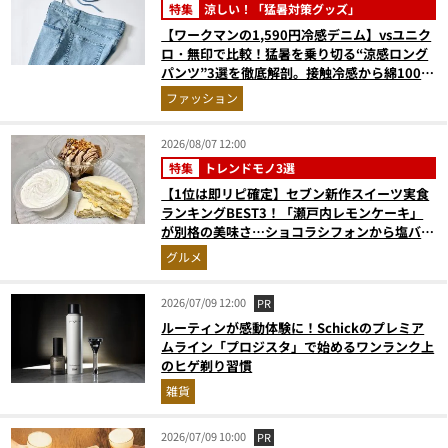
特集
涼しい！「猛暑対策グッズ」
【ワークマンの1,590円冷感デニム】vsユニク
ロ・無印で比較！猛暑を乗り切る“涼感ロング
パンツ”3選を徹底解剖。接触冷感から綿100%
まで決定版
ファッション
2026/08/07 12:00
特集
トレンドモノ3選
【1位は即リピ確定】セブン新作スイーツ実食
ランキングBEST3！「瀬戸内レモンケーキ」
が別格の美味さ…ショコラシフォンから塩バニ
ラプリンまで本気レビュー
グルメ
2026/07/09 12:00
PR
ルーティンが感動体験に！Schickのプレミア
ムライン「プロジスタ」で始めるワンランク上
のヒゲ剃り習慣
雑貨
2026/07/09 10:00
PR