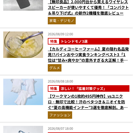
【無印良品】2,000円台から買えるワイヤレス
スピーカーが使いやすくて優秀！「コンパクト
＆吊り下げ式」の新作2機種を徹底レビュー
家電・デジモノ
2026/08/09 12:00
特集
トレンドモノ3選
【カルディコーヒーファーム】夏の隠れ名品発
見!?パインおやつ実食ランキングベスト3「1
位は“甘み×爽やか”の意外すぎる大正解！手が
止まらない『かりんとう』」
グルメ
2026/08/08 18:00
特集
涼しい！「猛暑対策グッズ」
【ワークマンの1枚約495円神作】vsユニク
ロ・無印で比較！汗のベタつき＆ニオイを防
ぐ“夏の高機能インナー”3選を徹底解剖。あな
たに最適な1着は？
ファッション
2026/08/07 18:00