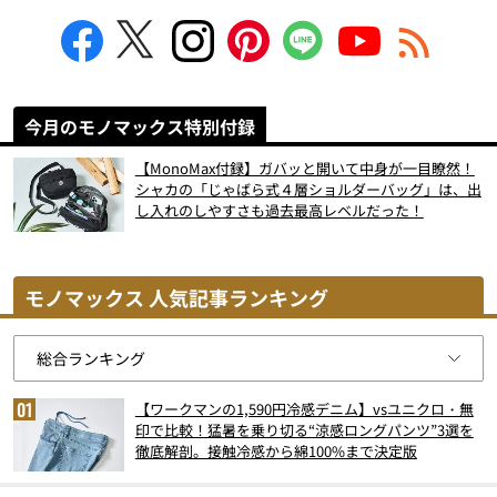
今月のモノマックス特別付録
【MonoMax付録】ガバッと開いて中身が一目瞭然！
シャカの「じゃばら式４層ショルダーバッグ」は、出
し入れのしやすさも過去最高レベルだった！
モノマックス 人気記事ランキング
【ワークマンの1,590円冷感デニム】vsユニクロ・無
印で比較！猛暑を乗り切る“涼感ロングパンツ”3選を
徹底解剖。接触冷感から綿100%まで決定版