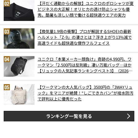
【汗だく通勤からの解放】ユニクロのポロシャツが夏
ビジネスの大正解！オリヒカの透け防止シャツも優
秀。酷暑も涼しい顔で働ける超快適ウエアの実力
【換気量1.9倍の衝撃】プロが解説するSHOEIの最新
ヘルメット「Z-9」の凄さとは？浮き上がり13%減で
高速ライドも超快適な傑作フルフェイス
ユニクロ「本業メーカー顔負け」奇跡の4,990円、ワ
ークマン「2,500円は反則級」凄い万能バッグ…ほか
【リュックの人気記事ランキングベスト3】（2026年
6月版）
【ワークマンの大人気バッグ】3500円の「3WAYリュ
ック」をマニアが絶賛！“しごできカバン”が撥水防汚
で評判以上に優秀だった
ランキング一覧を見る