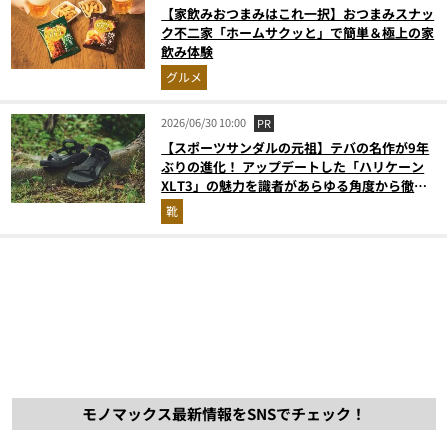
【家飲みおつまみはこれ一択】おつまみスナッ
ク不二家「ホームサクッと」で簡単＆極上の家
飲み体験
グルメ
2026/06/30 10:00
PR
【スポーツサンダルの元祖】テバの名作が9年
ぶりの進化！ アップデートした「ハリケーン
XLT3」の魅力を識者があらゆる角度から徹底
解説！
靴
モノマックス最新情報をSNSでチェック！