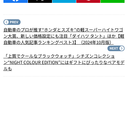
P
自動車のプロが推す“ホンダとスズキ”の軽スーパーハイトワゴ
ン大賞、新しい価格設定にも注目「ダイハツ タント」ほか【軽
自動車の人気記事ランキングベスト3】（2024年10月版）
N
「上質でクールなブラックウォッチ」シチズンコレクショ
ン“NIGHT COLOUR EDITION”にはギフトにぴったりなペアモデ
ルも