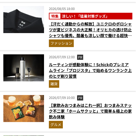
2026/08/05 18:00
特集
涼しい！「猛暑対策グッズ」
【汗だく通勤からの解放】ユニクロのポロシャ
ツが夏ビジネスの大正解！オリヒカの透け防止
シャツも優秀。酷暑も涼しい顔で働ける超快適
ウエアの実力
ファッション
2026/07/09 12:00
PR
ルーティンが感動体験に！Schickのプレミア
ムライン「プロジスタ」で始めるワンランク上
のヒゲ剃り習慣
雑貨
2026/07/09 10:00
PR
【家飲みおつまみはこれ一択】おつまみスナッ
ク不二家「ホームサクッと」で簡単＆極上の家
飲み体験
グルメ