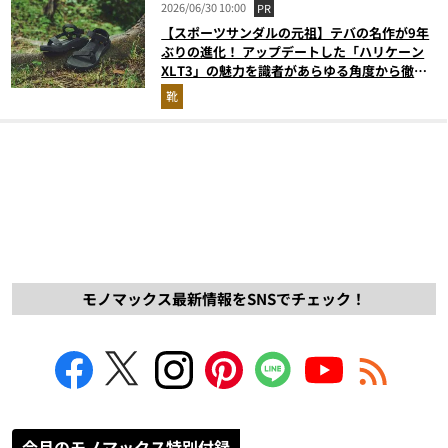
2026/06/30 10:00
PR
【スポーツサンダルの元祖】テバの名作が9年
ぶりの進化！ アップデートした「ハリケーン
XLT3」の魅力を識者があらゆる角度から徹底
解説！
靴
モノマックス最新情報をSNSでチェック！
今月のモノマックス特別付録