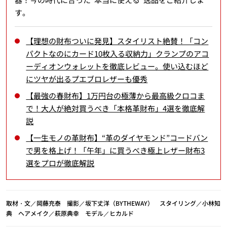
す。
【理想の財布ついに発見】スタイリスト絶賛！「コン
パクトなのにカード10枚入る収納力」クランプのアコ
ーディオンウォレットを徹底レビュー。使い込むほど
にツヤが出るプエブロレザーも優秀
【最強の春財布】1万円台の極薄から最高級クロコま
で！大人が絶対買うべき「本格革財布」4選を徹底解
説
【一生モノの革財布】“革のダイヤモンド”コードバン
で男を格上げ！「午年」に買うべき極上レザー財布3
選をプロが徹底解説
取材・文／岡藤充泰 撮影／坂下丈洋（BYTHEWAY） スタイリング／小林知
典 ヘアメイク／萩原典幸 モデル／ヒカルド