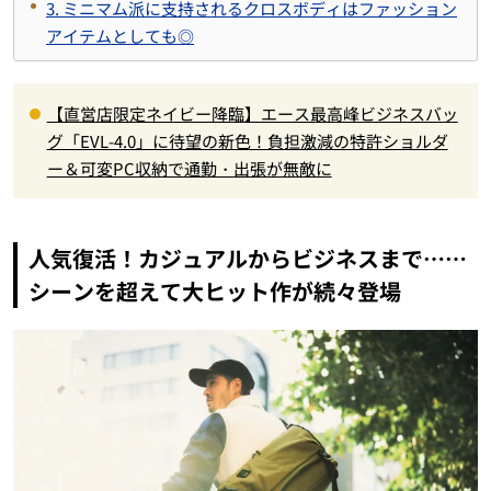
3. ミニマム派に支持されるクロスボディはファッション
アイテムとしても◎
【直営店限定ネイビー降臨】エース最高峰ビジネスバッ
グ「EVL-4.0」に待望の新色！負担激減の特許ショルダ
ー＆可変PC収納で通勤・出張が無敵に
人気復活！カジュアルからビジネスまで……
シーンを超えて大ヒット作が続々登場