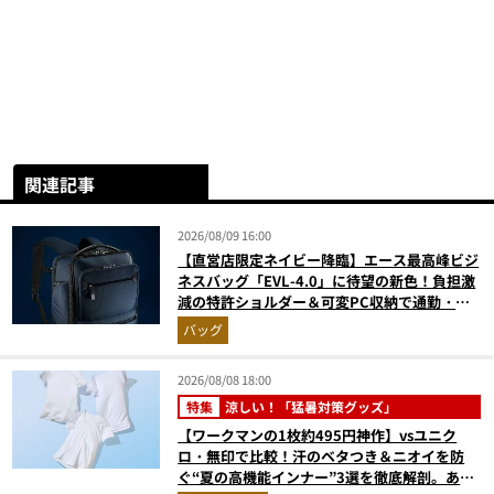
関連記事
2026/08/09 16:00
【直営店限定ネイビー降臨】エース最高峰ビジ
ネスバッグ「EVL-4.0」に待望の新色！負担激
減の特許ショルダー＆可変PC収納で通勤・出
張が無敵に
バッグ
2026/08/08 18:00
特集
涼しい！「猛暑対策グッズ」
【ワークマンの1枚約495円神作】vsユニク
ロ・無印で比較！汗のベタつき＆ニオイを防
ぐ“夏の高機能インナー”3選を徹底解剖。あな