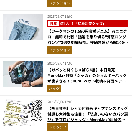
たに最適な1着は？
ファッション
2026/08/07 18:00
特集
涼しい！「猛暑対策グッズ」
【ワークマンの1,590円冷感デニム】vsユニク
ロ・無印で比較！猛暑を乗り切る“涼感ロング
パンツ”3選を徹底解剖。接触冷感から綿100%
まで決定版
ファッション
2026/08/07 17:00
【ガバッと開くじゃばら4層】本日発売
MonoMax付録「シャカ」のショルダーバッグ
が凄すぎる！500mLペット収納＆背面メッシ
ュでベタつかない
バッグ
2026/08/06 17:00
【明日発売】シャカ付録もキャプテンスタッグ
付録も大特集も注目！「間違いのないカバン選
び」をプロがジャッジ・MonoMax9月号の目
次を公開
トピックス