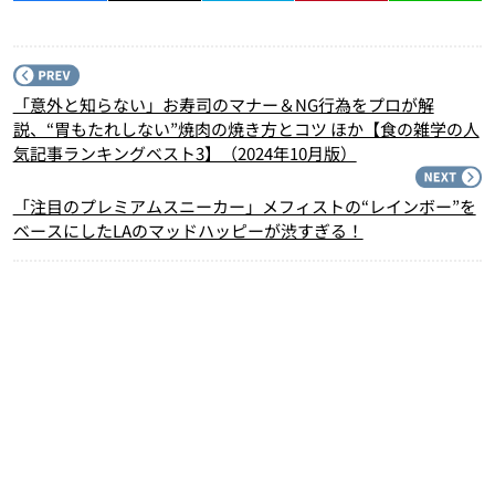
P
「意外と知らない」お寿司のマナー＆NG行為をプロが解
説、“胃もたれしない”焼肉の焼き方とコツ ほか【食の雑学の人
気記事ランキングベスト3】（2024年10月版）
N
「注目のプレミアムスニーカー」メフィストの“レインボー”を
ベースにしたLAのマッドハッピーが渋すぎる！