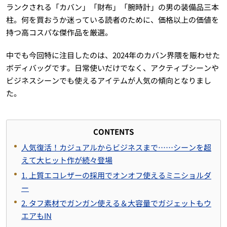
ランクされる「カバン」「財布」「腕時計」の男の装備品三本
柱。何を買おうか迷っている読者のために、価格以上の価値を
持つ高コスパな傑作品を厳選。
中でも今回特に注目したのは、2024年のカバン界隈を賑わせた
ボディバッグです。日常使いだけでなく、アクティブシーンや
ビジネスシーンでも使えるアイテムが人気の傾向となりまし
た。
CONTENTS
人気復活！カジュアルからビジネスまで……シーンを超
えて大ヒット作が続々登場
1. 上質エコレザーの採用でオンオフ使えるミニショルダ
ー
2. タフ素材でガンガン使える＆大容量でガジェットもウ
エアもIN