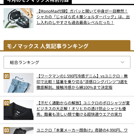
【MonoMax付録】ガバッと開いて中身が一目瞭然！
シャカの「じゃばら式４層ショルダーバッグ」は、出
し入れのしやすさも過去最高レベルだった！
モノマックス 人気記事ランキング
【ワークマンの1,590円冷感デニム】vsユニクロ・無
印で比較！猛暑を乗り切る“涼感ロングパンツ”3選を
徹底解剖。接触冷感から綿100%まで決定版
【汗だく通勤からの解放】ユニクロのポロシャツが夏
ビジネスの大正解！オリヒカの透け防止シャツも優
秀。酷暑も涼しい顔で働ける超快適ウエアの実力
ユニクロ「本業メーカー顔負け」奇跡の4,990円、ワ