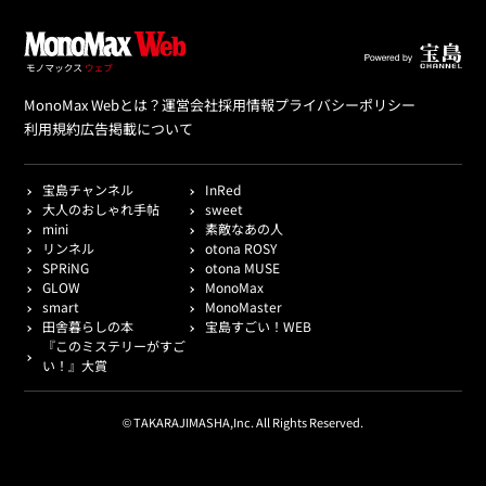
MonoMax Webとは？
運営会社
採用情報
プライバシーポリシー
利用規約
広告掲載について
宝島チャンネル
InRed
大人のおしゃれ手帖
sweet
mini
素敵なあの人
リンネル
otona ROSY
SPRiNG
otona MUSE
GLOW
MonoMax
smart
MonoMaster
田舎暮らしの本
宝島すごい！WEB
『このミステリーがすご
い！』大賞
© TAKARAJIMASHA,Inc. All Rights Reserved.