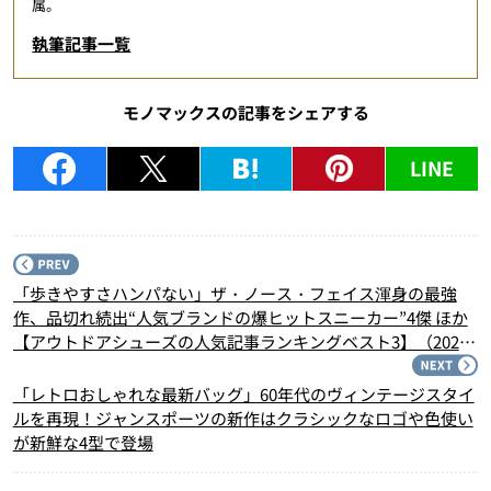
属。
執筆記事一覧
モノマックスの記事をシェアする
LINE
P
「歩きやすさハンパない」ザ・ノース・フェイス渾身の最強
作、品切れ続出“人気ブランドの爆ヒットスニーカー”4傑 ほか
【アウトドアシューズの人気記事ランキングベスト3】（2024
年10月版）
N
「レトロおしゃれな最新バッグ」60年代のヴィンテージスタイ
ルを再現！ジャンスポーツの新作はクラシックなロゴや色使い
が新鮮な4型で登場