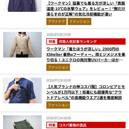
【ワークマン】猛暑でも着る方が涼しい「表面
温度-10℃の氷撃ウェア」をレビュー！“腕だけ
濡らすのが正解”の気化冷却機能が凄い
アウトドア
ファッション
2026/07/28 15:00
特集
月間人気記事ランキング
ワークマン「着たほうが涼しい」2900円の
XShelter 暑熱αフーディー、雨とジメジメを乗
り切る！ユニクロの雨対策UVパーカ…ほか
【アウターの人気記事ランキングベスト3】
ファッション
（2026年6月版）
2026/07/18 18:00
【人気ブランドの神コスパ服】コロンビアとモ
ンベルが1万円以下！街着にも超優秀な“アウ
トドアレベル”の高機能ウエア2選を徹底解説
ファッション
2026/07/14 18:00
特集
コスパ最強の逸品