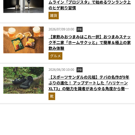
ムライン「プロジスタ」で始めるワンランク上
のヒゲ剃り習慣
雑貨
2026/07/09 10:00
PR
【家飲みおつまみはこれ一択】おつまみスナッ
ク不二家「ホームサクッと」で簡単＆極上の家
飲み体験
グルメ
2026/06/30 10:00
PR
【スポーツサンダルの元祖】テバの名作が9年
ぶりの進化！ アップデートした「ハリケーン
XLT3」の魅力を識者があらゆる角度から徹底
解説！
靴