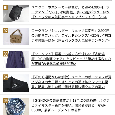
ユニクロ「本業メーカー顔負け」奇跡の4,990円、ワ
ークマン「2,500円は反則級」凄い万能バッグ…ほか
【リュックの人気記事ランキングベスト3】（2026年
6月版）
ワークマン「ショルダー⇔リュックに変形」2,900円
の万能サブバッグ、ワイルドシングス“水に強い”初コ
ラボ付録…ほか【休日バッグの人気記事ランキングベ
スト3】（2026年6月版）
【ワークマン】猛暑でも着る方が涼しい「表面温
度-10℃の氷撃ウェア」をレビュー！“腕だけ濡らすの
が正解”の気化冷却機能が凄い
【汗だく通勤からの解放】ユニクロのポロシャツが夏
ビジネスの大正解！オリヒカの透け防止シャツも優
秀。酷暑も涼しい顔で働ける超快適ウエアの実力
【G-SHOCKの最高傑作か】18年ぶり超絶進化！グラ
ビティマスター新作が凄い。開発者が語る「GWR-
B3000」最新ムーブメントの衝撃