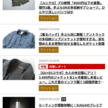
【ユニクロ】プロ絶賛「4000円以下の夏服」
傑作3選。手ぶらOKの多収納ギアショーツ、ひ
んやり涼しいパンツほか
ファッション
2026/07/13 15:00
【着るバッグ】手ぶら派に朗報！アントラック
の多収納ジップジャケットが便利すぎる。前を
閉めたまま荷物が出せる進化したポケット配置
ファッション
2026/07/10 20:00
特集
体験レポート
【GU×EGコラボ】大人の休日服にアリ？
3,990円のジャケットを2ヶ月着倒し本音レビ
ュー。これぞ夏のインフラ服!? 5段階評価で採
点
ファッション
2026/07/09 12:00
PR
ルーティンが感動体験に！Schickのプレミア