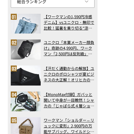
【ワークマンの1,590円冷感
デニム】vsユニクロ・無印で
比較！猛暑を乗り切る“涼感
ロングパンツ”3選を徹底解
剖。接触冷感から綿100%ま
ユニクロ「本業メーカー顔負
で決定版
け」奇跡の4,990円、ワーク
マン「2,500円は反則級」凄
い万能バッグ…ほか【リュッ
クの人気記事ランキングベス
【汗だく通勤からの解放】ユ
ト3】（2026年6月版）
ニクロのポロシャツが夏ビジ
ネスの大正解！オリヒカの透
け防止シャツも優秀。酷暑も
涼しい顔で働ける超快適ウエ
【MonoMax付録】ガバッと
アの実力
開いて中身が一目瞭然！シャ
カの「じゃばら式４層ショル
ダーバッグ」は、出し入れの
しやすさも過去最高レベルだ
ワークマン「ショルダー⇔リ
った！
ュックに変形」2,900円の万
能サブバッグ、ワイルドシン