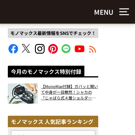
MENU
モノマックス最新情報をSNSでチェック！
今月のモノマックス特別付録
【MonoMax付録】ガバッと開い
て中身が一目瞭然！シャカの
「じゃばら式４層ショルダーバ
ッグ」は、出し入れのしやすさ
も過去最高レベルだった！
モノマックス 人気記事ランキング