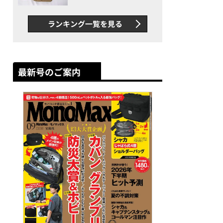
グス“水に強い”初コラボ付
録…ほか【休日バッグの人気
ランキング一覧を見る
記事ランキングベスト3】
（2026年6月版）
最新号のご案内