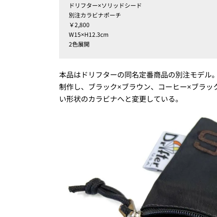
ドリフター×ソリッドシード
別注カラビナポーチ
￥2,800
W15×H12.3cm
2色展開
本品はドリフターの同名定番商品の別注モデル
制作し、ブラック×ブラウン、コーヒー×ブラッ
い形状のカラビナへと変更している。