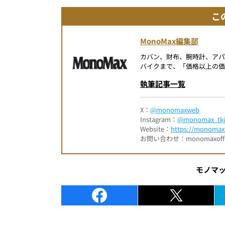
こ
MonoMax編集部
カバン、財布、腕時計、ア
バイクまで、「価格以上の価
執筆記事一覧
X：
@monomaxweb
Instagram：
@monomax_tkj
Website：
https://monomax.
お問い合わせ：monomaxofficia
モノマ