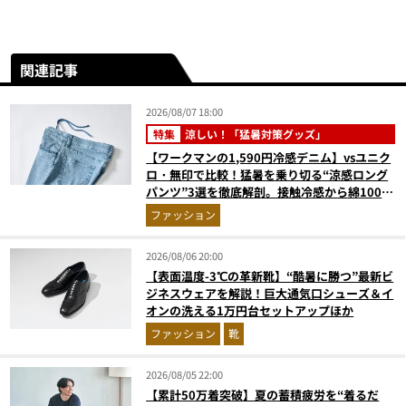
関連記事
2026/08/07 18:00
特集
涼しい！「猛暑対策グッズ」
【ワークマンの1,590円冷感デニム】vsユニク
ロ・無印で比較！猛暑を乗り切る“涼感ロング
パンツ”3選を徹底解剖。接触冷感から綿100%
まで決定版
ファッション
2026/08/06 20:00
【表面温度-3℃の革新靴】“酷暑に勝つ”最新ビ
ジネスウェアを解説！巨大通気口シューズ＆イ
オンの洗える1万円台セットアップほか
ファッション
靴
2026/08/05 22:00
【累計50万着突破】夏の蓄積疲労を“着るだ