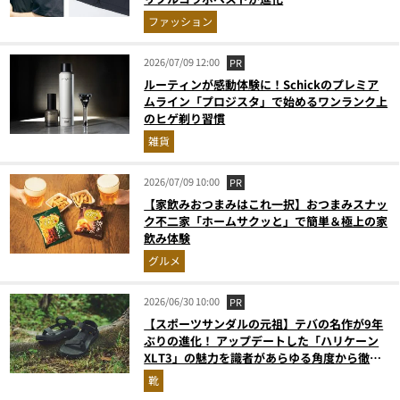
ファッション
2026/07/09 12:00
PR
ルーティンが感動体験に！Schickのプレミア
ムライン「プロジスタ」で始めるワンランク上
のヒゲ剃り習慣
雑貨
2026/07/09 10:00
PR
【家飲みおつまみはこれ一択】おつまみスナッ
ク不二家「ホームサクッと」で簡単＆極上の家
飲み体験
グルメ
2026/06/30 10:00
PR
【スポーツサンダルの元祖】テバの名作が9年
ぶりの進化！ アップデートした「ハリケーン
XLT3」の魅力を識者があらゆる角度から徹底
解説！
靴