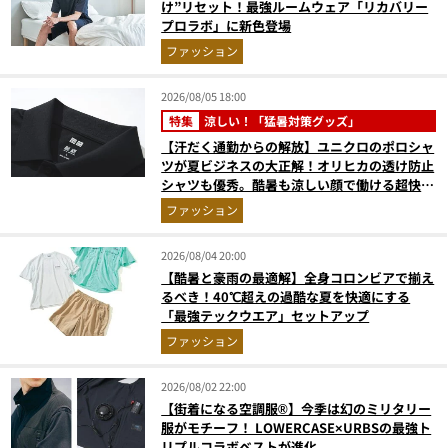
け”リセット！最強ルームウェア「リカバリー
プロラボ」に新色登場
ファッション
2026/08/05 18:00
特集
涼しい！「猛暑対策グッズ」
【汗だく通勤からの解放】ユニクロのポロシャ
ツが夏ビジネスの大正解！オリヒカの透け防止
シャツも優秀。酷暑も涼しい顔で働ける超快適
ウエアの実力
ファッション
2026/08/04 20:00
【酷暑と豪雨の最適解】全身コロンビアで揃え
るべき！40℃超えの過酷な夏を快適にする
「最強テックウエア」セットアップ
ファッション
2026/08/02 22:00
【街着になる空調服®】今季は幻のミリタリー
服がモチーフ！ LOWERCASE×URBSの最強ト
リプルコラボベストが進化