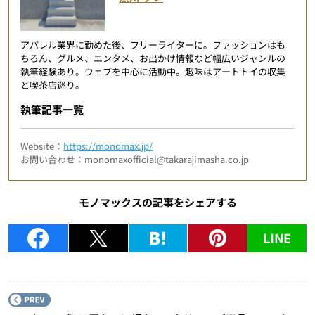
アパレル業界に勤めた後、フリーライターに。ファッションはも
ちろん、グルメ、エンタメ、お出かけ情報など幅広いジャンルの
執筆経験あり。ウェブを中心に活動中。趣味はアートトイの収集
と喫茶店巡り。
執筆記事一覧
Website：
https://monomax.jp/
お問い合わせ：monomaxofficial@takarajimasha.co.jp
モノマックスの記事をシェアする
LINE
P