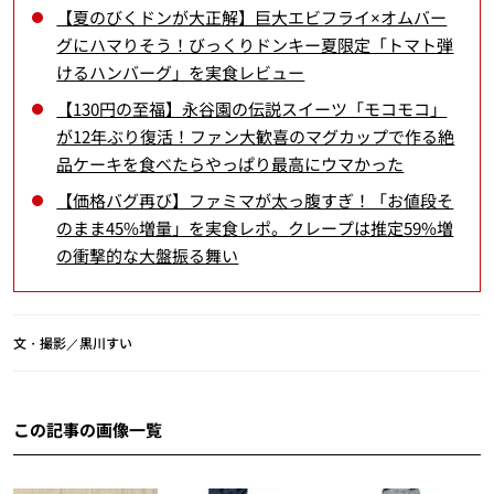
【夏のびくドンが大正解】巨大エビフライ×オムバー
グにハマりそう！びっくりドンキー夏限定「トマト弾
けるハンバーグ」を実食レビュー
【130円の至福】永谷園の伝説スイーツ「モコモコ」
が12年ぶり復活！ファン大歓喜のマグカップで作る絶
品ケーキを食べたらやっぱり最高にウマかった
【価格バグ再び】ファミマが太っ腹すぎ！「お値段そ
のまま45%増量」を実食レポ。クレープは推定59%増
の衝撃的な大盤振る舞い
文・撮影／黒川すい
この記事の画像一覧