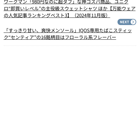
ワークマン「980円なのに超タフ」な神コスパ商品、ユニク
ロ“即買いレベル”の主役級スウェットシャツ ほか【万能ウェア
の人気記事ランキングベスト3】（2024年11月版）
N
「すっきり甘い、爽快メンソール」IQOS専用たばこスティッ
ク“センティア”の16銘柄目はフローラル系フレーバー