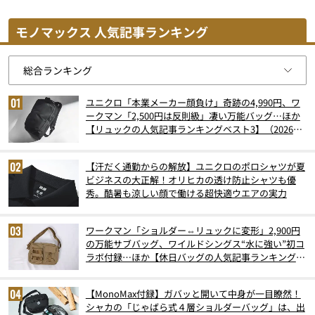
モノマックス 人気記事ランキング
ユニクロ「本業メーカー顔負け」奇跡の4,990円、ワ
ークマン「2,500円は反則級」凄い万能バッグ…ほか
【リュックの人気記事ランキングベスト3】（2026年
6月版）
【汗だく通勤からの解放】ユニクロのポロシャツが夏
ビジネスの大正解！オリヒカの透け防止シャツも優
秀。酷暑も涼しい顔で働ける超快適ウエアの実力
ワークマン「ショルダー⇔リュックに変形」2,900円
の万能サブバッグ、ワイルドシングス“水に強い”初コ
ラボ付録…ほか【休日バッグの人気記事ランキングベ
スト3】（2026年6月版）
【MonoMax付録】ガバッと開いて中身が一目瞭然！
シャカの「じゃばら式４層ショルダーバッグ」は、出