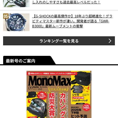
し入れのしやすさも過去最高レベルだった！
【G-SHOCKの最高傑作か】18年ぶり超絶進化！グラ
ビティマスター新作が凄い。開発者が語る「GWR-
B3000」最新ムーブメントの衝撃
ランキング一覧を見る
最新号のご案内