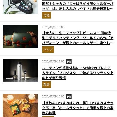
瞭然！シャカの「じゃばら式４層ショルダーバ
ッグ」は、出し入れのしやすさも過去最高レベ
ルだった！
付録
2026/08/01 16:00
【大人の一生モノバッグ】ビームス50周年特
別モデル！ハンティング・ワールドの名作「ア
バディーン」が極上のオールレザーに進化して
登場
バッグ
2026/07/09 12:00
PR
ルーティンが感動体験に！Schickのプレミア
ムライン「プロジスタ」で始めるワンランク上
のヒゲ剃り習慣
雑貨
2026/07/09 10:00
PR
【家飲みおつまみはこれ一択】おつまみスナッ
ク不二家「ホームサクッと」で簡単＆極上の家
飲み体験