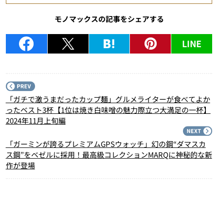
モノマックスの記事をシェアする
LINE
P
「ガチで激うまだったカップ麺」グルメライターが食べてよか
ったベスト3杯【1位は焼き白味噌の魅力際立つ大満足の一杯】
2024年11月上旬編
N
「ガーミンが誇るプレミアムGPSウォッチ」幻の鋼“ダマスカ
ス鋼”をベゼルに採用！最高級コレクションMARQに神秘的な新
作が登場