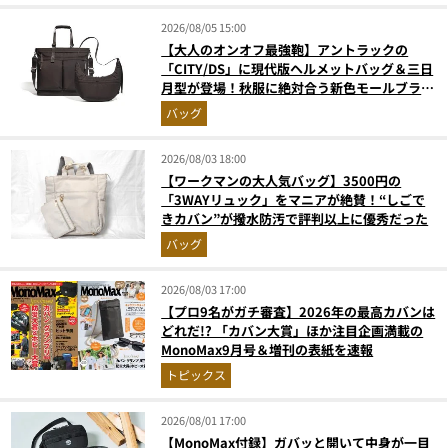
2026/08/05 15:00
【大人のオンオフ最強鞄】アントラックの
「CITY/DS」に現代版ヘルメットバッグ＆三日
月型が登場！秋服に絶対合う新色モールブラウ
ンが傑作
バッグ
2026/08/03 18:00
【ワークマンの大人気バッグ】3500円の
「3WAYリュック」をマニアが絶賛！“しごで
きカバン”が撥水防汚で評判以上に優秀だった
バッグ
2026/08/03 17:00
【プロ9名がガチ審査】2026年の最高カバンは
どれだ!? 「カバン大賞」ほか注目企画満載の
MonoMax9月号＆増刊の表紙を速報
トピックス
2026/08/01 17:00
【MonoMax付録】ガバッと開いて中身が一目