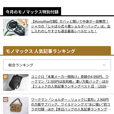
今月のモノマックス特別付録
【MonoMax付録】ガバッと開いて中身が一目瞭然！
シャカの「じゃばら式４層ショルダーバッグ」は、出
し入れのしやすさも過去最高レベルだった！
モノマックス 人気記事ランキング
ユニクロ「本業メーカー顔負け」奇跡の4,990円、ワ
ークマン「2,500円は反則級」凄い万能バッグ…ほか
【リュックの人気記事ランキングベスト3】（2026年
6月版）
ワークマン「ショルダー⇔リュックに変形」2,900円
の万能サブバッグ、ワイルドシングス“水に強い”初コ
ラボ付録…ほか【休日バッグの人気記事ランキングベ
スト3】（2026年6月版）