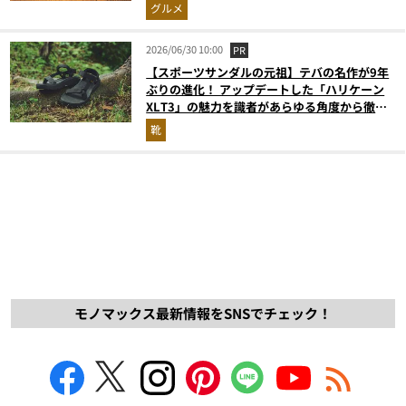
グルメ
2026/06/30 10:00
PR
【スポーツサンダルの元祖】テバの名作が9年
ぶりの進化！ アップデートした「ハリケーン
XLT3」の魅力を識者があらゆる角度から徹底
解説！
靴
モノマックス最新情報をSNSでチェック！