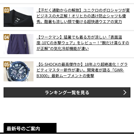
【汗だく通勤からの解放】ユニクロのポロシャツが夏
ビジネスの大正解！オリヒカの透け防止シャツも優
秀。酷暑も涼しい顔で働ける超快適ウエアの実力
【ワークマン】猛暑でも着る方が涼しい「表面温
度-10℃の氷撃ウェア」をレビュー！“腕だけ濡らすの
が正解”の気化冷却機能が凄い
【G-SHOCKの最高傑作か】18年ぶり超絶進化！グラ
ビティマスター新作が凄い。開発者が語る「GWR-
B3000」最新ムーブメントの衝撃
ランキング一覧を見る
最新号のご案内