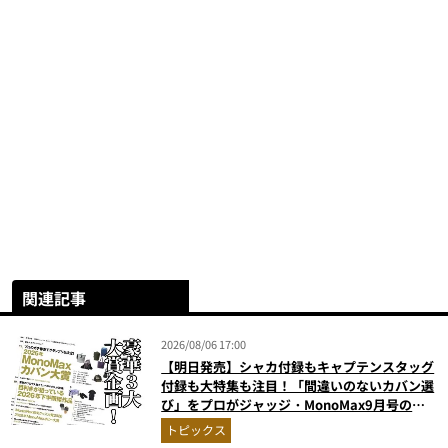
関連記事
2026/08/06 17:00
【明日発売】シャカ付録もキャプテンスタッグ
付録も大特集も注目！「間違いのないカバン選
び」をプロがジャッジ・MonoMax9月号の目
次を公開
トピックス