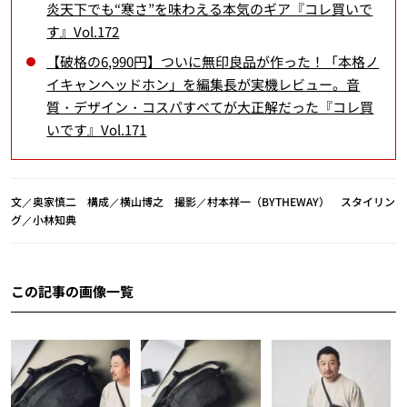
炎天下でも“寒さ”を味わえる本気のギア『コレ買いで
す』Vol.172
【破格の6,990円】ついに無印良品が作った！「本格ノ
イキャンヘッドホン」を編集長が実機レビュー。音
質・デザイン・コスパすべてが大正解だった『コレ買
いです』Vol.171
文／奥家慎二 構成／横山博之 撮影／村本祥一（BYTHEWAY） スタイリン
グ／小林知典
この記事の画像一覧