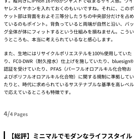
す。縦向きにiPhon 16 Proがジャストで収まるサイズ感。ワイ
ヤレスイヤホンを入れておくのもいいですね。それに、このポ
ケット部は背面をおよそ三等分したうちの中央部分だけを占め
ているのもポイント。背負っていると両端が自然と沿い、バッ
グ全体が体にフィットするという仕組みを損ねません。こうい
うところも、本当に考えられているなと感心します。
また、生地にはリサイクルポリエステルを100%使用していた
り、FC0-DWR（耐久撥水）仕上げを施していたり、bluesign®
認証を受けていたり、PFAS（パーフルオロアルキル化合物お
よびポリフルオロアルキル化合物）に関する規制に準拠してい
たりと、時代に求められているサステナブルな基準を高レベル
で応えているところも特徴です。
4/
4
Pages
【総評】ミニマルでモダンなライフスタイル