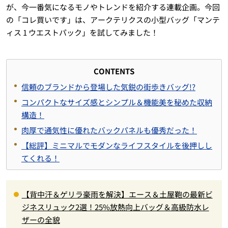
が、今一番気になるモノやトレンドを紹介する連載企画。今回
の「コレ買いです」は、アークテリクスの小型バッグ「マンテ
ィス 1 ウエストパック」を試してみました！
CONTENTS
信頼のブランドから登場した気鋭の街歩きバッグ!?
コンパクトなサイズ感とシンプル＆機能美を秘めた収納
構造！
肉厚で通気性に優れたバックパネルも優秀だった！
【総評】ミニマルでモダンなライフスタイルを後押しし
てくれる！
【背中汗＆ゲリラ豪雨を解決】エース＆土屋鞄の最新ビ
ジネスリュック2選！25%放熱向上バッグ＆高級防水レ
ザーの全貌