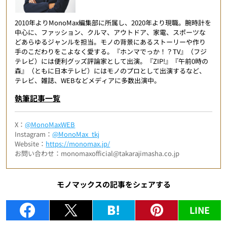
2010年よりMonoMax編集部に所属し、2020年より現職。腕時計を
中心に、ファッション、クルマ、アウトドア、家電、スポーツな
どあらゆるジャンルを担当。モノの背景にあるストーリーや作り
手のこだわりをこよなく愛する。『ホンマでっか！？TV』（フジ
テレビ）には便利グッズ評論家として出演。『ZIP!』『午前0時の
森』（ともに日本テレビ）にはモノのプロとして出演するなど、
テレビ、雑誌、WEBなどメディアに多数出演中。
執筆記事一覧
X：
@MonoMaxWEB
Instagram：
@MonoMax_tkj
Website：
https://monomax.jp/
お問い合わせ：monomaxofficial@takarajimasha.co.jp
モノマックスの記事をシェアする
LINE