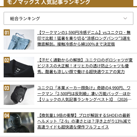
モノマックス 人気記事ランキング
【ワークマンの1,590円冷感デニム】vsユニクロ・無
印で比較！猛暑を乗り切る“涼感ロングパンツ”3選を
徹底解剖。接触冷感から綿100%まで決定版
【汗だく通勤からの解放】ユニクロのポロシャツが夏
ビジネスの大正解！オリヒカの透け防止シャツも優
秀。酷暑も涼しい顔で働ける超快適ウエアの実力
ユニクロ「本業メーカー顔負け」奇跡の4,990円、ワ
ークマン「2,500円は反則級」凄い万能バッグ…ほか
【リュックの人気記事ランキングベスト3】（2026年
6月版）
【換気量1.9倍の衝撃】プロが解説するSHOEIの最新
ヘルメット「Z-9」の凄さとは？浮き上がり13%減で
高速ライドも超快適な傑作フルフェイス