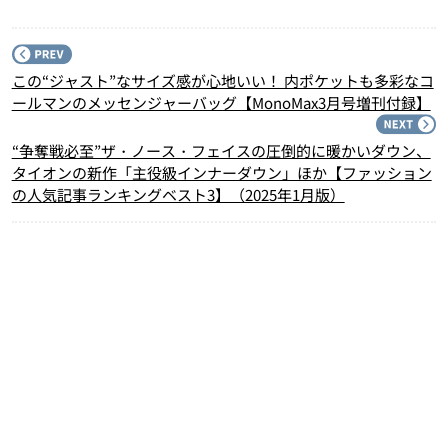
P
この“ジャスト”なサイズ感が心地いい！ 内ポケットも多彩なコ
ールマンのメッセンジャーバッグ【MonoMax3月号増刊付録】
N
“争奪戦必至”ザ・ノース・フェイスの圧倒的に暖かいダウン、
タイオンの新作「主役級インナーダウン」ほか【ファッション
の人気記事ランキングベスト3】（2025年1月版）