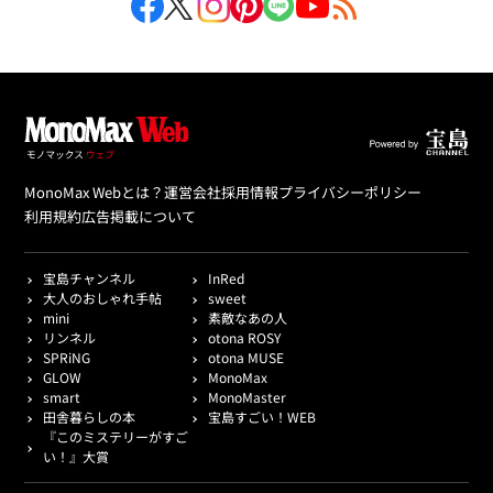
MonoMax Webとは？
運営会社
採用情報
プライバシーポリシー
利用規約
広告掲載について
宝島チャンネル
InRed
大人のおしゃれ手帖
sweet
mini
素敵なあの人
リンネル
otona ROSY
SPRiNG
otona MUSE
GLOW
MonoMax
smart
MonoMaster
田舎暮らしの本
宝島すごい！WEB
『このミステリーがすご
い！』大賞