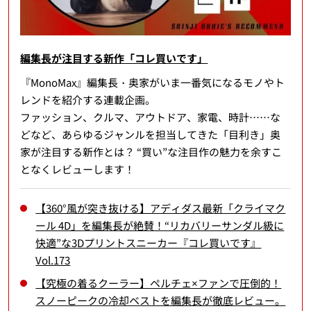
編集長が注目する新作「コレ買いです」
『MonoMax』編集長・奥家がいま一番気になるモノやト
レンドを紹介する連載企画。
ファッション、クルマ、アウトドア、家電、時計……な
どなど、あらゆるジャンルを担当してきた「目利き」奥
家が注目する新作とは？ “買い”な注目作の魅力を余すこ
となくレビューします！
【360°風が突き抜ける】アディダス最新「クライマク
ール 4D」を編集長が絶賛！“リカバリーサンダル級に
快適”な3Dプリントスニーカー『コレ買いです』
Vol.173
【究極の着るクーラー】ペルチェ×ファンで圧倒的！
スノーピークの冷却ベストを編集長が徹底レビュー。