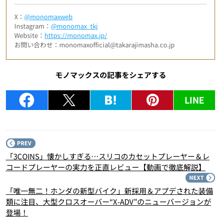
X：
@monomaxweb
Instagram：
@monomax_tkj
Website：
https://monomax.jp/
お問い合わせ：monomaxofficial@takarajimasha.co.jp
モノマックスの記事をシェアする
LINE
P
「3COINS」懐かしすぎる…スリコのカセットプレーヤー＆レ
コードプレーヤーの実力を正直レビュー【動画で徹底解説】
N
「唯一無二！ホンダの新型バイク」新採用＆アプデされた装備
類に注目、大型クロスオーバー“X-ADV”のニューバージョンが
登場！