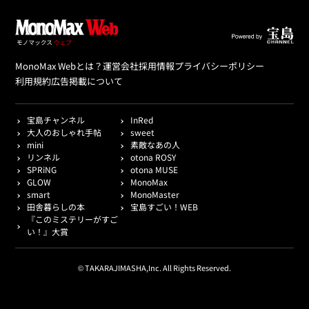
MonoMax Webとは？
運営会社
採用情報
プライバシーポリシー
利用規約
広告掲載について
宝島チャンネル
InRed
大人のおしゃれ手帖
sweet
mini
素敵なあの人
リンネル
otona ROSY
SPRiNG
otona MUSE
GLOW
MonoMax
smart
MonoMaster
田舎暮らしの本
宝島すごい！WEB
『このミステリーがすご
い！』大賞
© TAKARAJIMASHA,Inc. All Rights Reserved.