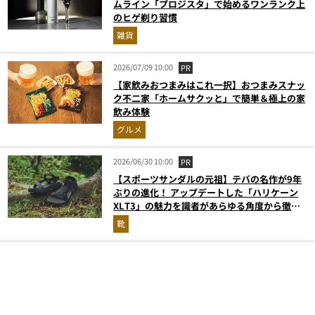
ムライン「プロジスタ」で始めるワンランク上
のヒゲ剃り習慣
雑貨
2026/07/09 10:00
PR
【家飲みおつまみはこれ一択】おつまみスナッ
ク不二家「ホームサクッと」で簡単＆極上の家
飲み体験
グルメ
2026/06/30 10:00
PR
【スポーツサンダルの元祖】テバの名作が9年
ぶりの進化！ アップデートした「ハリケーン
XLT3」の魅力を識者があらゆる角度から徹底
解説！
靴