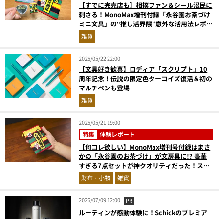
【すでに完売店も】相撲ファン＆シール沼民に
刺さる！MonoMax増刊付録「永谷園お茶づけ
ミニ文具」の“推し活界隈”意外な活用法レポー
ト
雑貨
2026/05/22 22:00
【文具好き歓喜】ロディア「スクリプト」10
周年記念！伝説の限定色ターコイズ復活＆初の
マルチペンも登場
雑貨
2026/05/21 19:00
特集
体験レポート
【何コレ欲しい】MonoMax増刊号付録はまさ
かの「永谷園のお茶づけ」が文房具に!? 豪華
すぎる7点セットが神クオリティだった！スタ
イリストがガチレビュー
財布・小物
雑貨
2026/07/09 12:00
PR
ルーティンが感動体験に！Schickのプレミア