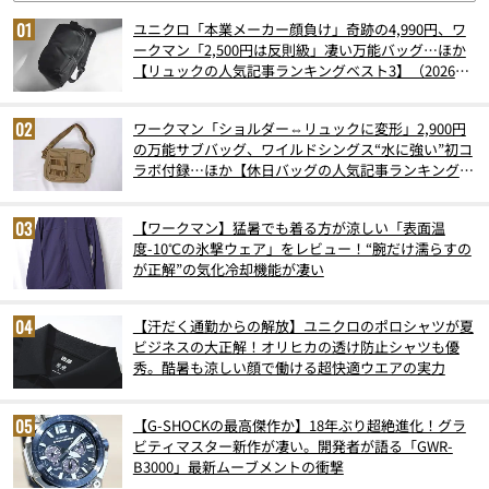
ユニクロ「本業メーカー顔負け」奇跡の4,990円、ワ
ークマン「2,500円は反則級」凄い万能バッグ…ほか
【リュックの人気記事ランキングベスト3】（2026年
6月版）
ワークマン「ショルダー⇔リュックに変形」2,900円
の万能サブバッグ、ワイルドシングス“水に強い”初コ
ラボ付録…ほか【休日バッグの人気記事ランキングベ
スト3】（2026年6月版）
【ワークマン】猛暑でも着る方が涼しい「表面温
度-10℃の氷撃ウェア」をレビュー！“腕だけ濡らすの
が正解”の気化冷却機能が凄い
【汗だく通勤からの解放】ユニクロのポロシャツが夏
ビジネスの大正解！オリヒカの透け防止シャツも優
秀。酷暑も涼しい顔で働ける超快適ウエアの実力
【G-SHOCKの最高傑作か】18年ぶり超絶進化！グラ
ビティマスター新作が凄い。開発者が語る「GWR-
B3000」最新ムーブメントの衝撃