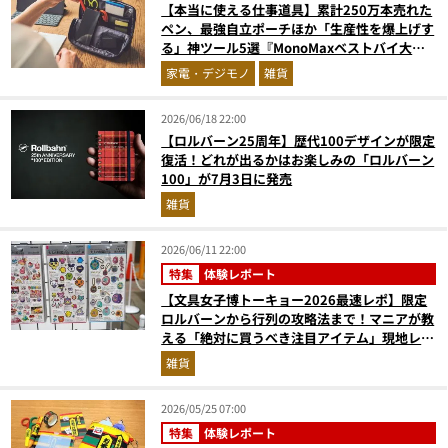
【本当に使える仕事道具】累計250万本売れた
ペン、最強自立ポーチほか「生産性を爆上げす
る」神ツール5選『MonoMaxベストバイ大
賞』
家電・デジモノ
雑貨
2026/06/18 22:00
【ロルバーン25周年】歴代100デザインが限定
復活！どれが出るかはお楽しみの「ロルバーン
100」が7月3日に発売
雑貨
2026/06/11 22:00
特集
体験レポート
【文具女子博トーキョー2026最速レポ】限定
ロルバーンから行列の攻略法まで！マニアが教
える「絶対に買うべき注目アイテム」現地レポ
ート
雑貨
2026/05/25 07:00
特集
体験レポート