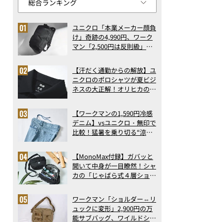
ユニクロ「本業メーカー顔負
け」奇跡の4,990円、ワーク
マン「2,500円は反則級」凄
い万能バッグ…ほか【リュッ
クの人気記事ランキングベス
【汗だく通勤からの解放】ユ
ト3】（2026年6月版）
ニクロのポロシャツが夏ビジ
ネスの大正解！オリヒカの透
け防止シャツも優秀。酷暑も
涼しい顔で働ける超快適ウエ
【ワークマンの1,590円冷感
アの実力
デニム】vsユニクロ・無印で
比較！猛暑を乗り切る“涼感
ロングパンツ”3選を徹底解
剖。接触冷感から綿100%ま
【MonoMax付録】ガバッと
で決定版
開いて中身が一目瞭然！シャ
カの「じゃばら式４層ショル
ダーバッグ」は、出し入れの
しやすさも過去最高レベルだ
ワークマン「ショルダー⇔リ
った！
ュックに変形」2,900円の万
能サブバッグ、ワイルドシン