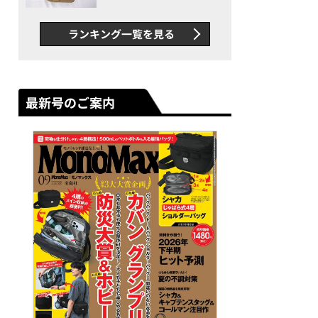
グス“水に強い”初コラボ付
録…ほか【休日バッグの人気
ランキング一覧を見る
記事ランキングベスト3】
（2026年6月版）
最新号のご案内