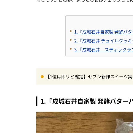
1.『成城石井自家製 発酵バ
2.『成城石井 チュイルクッ
3.『成城石井 スティックラ
【1位は即リピ確定】セブン新作スイーツ実
さ…ショコラシフォンから塩バニラプリン
1.『成城石井自家製 発酵バター