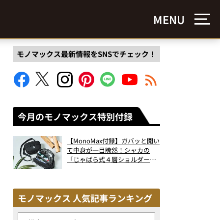
MENU
モノマックス最新情報をSNSでチェック！
今月のモノマックス特別付録
【MonoMax付録】ガバッと開い
て中身が一目瞭然！シャカの
「じゃばら式４層ショルダーバ
ッグ」は、出し入れのしやすさ
も過去最高レベルだった！
モノマックス 人気記事ランキング