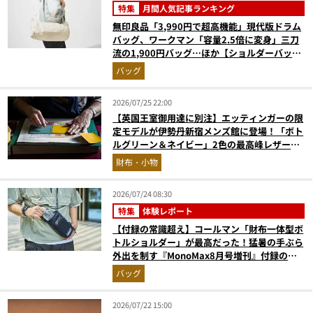
特集
月間人気記事ランキング
無印良品「3,990円で超高機能」現代版ドラム
バッグ、ワークマン「容量2.5倍に変身」三刀
流の1,900円バッグ…ほか【ショルダーバッグ
の人気記事ランキングベスト3】（2026年6月
バッグ
版）
2026/07/25 22:00
【英国王室御用達に別注】エッティンガーの限
定モデルが伊勢丹新宿メンズ館に登場！「ボト
ルグリーン＆ネイビー」2色の最高峰レザーグ
ッズに注目
財布・小物
2026/07/24 08:30
特集
体験レポート
【付録の常識超え】コールマン「財布一体型ボ
トルショルダー」が最高だった！猛暑の手ぶら
外出を制す『MonoMax8月号増刊』付録の実
力をスタイリストが徹底レポ
バッグ
2026/07/22 15:00