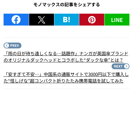
モノマックスの記事をシェアする
LINE
P
「雨の日が待ち遠しくなる…話題作」ナンガが英国傘ブランド
のオリジナルダックヘッドとコラボした“ダックな傘”とは？
N
「安すぎて不安…」中国系の通販サイトで3000円以下で購入し
た“怪しげな”超コンパクト折りたたみ携帯電話を試してみた