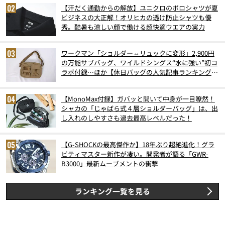
【汗だく通勤からの解放】ユニクロのポロシャツが夏
ビジネスの大正解！オリヒカの透け防止シャツも優
秀。酷暑も涼しい顔で働ける超快適ウエアの実力
ワークマン「ショルダー⇔リュックに変形」2,900円
の万能サブバッグ、ワイルドシングス“水に強い”初コ
ラボ付録…ほか【休日バッグの人気記事ランキングベ
スト3】（2026年6月版）
【MonoMax付録】ガバッと開いて中身が一目瞭然！
シャカの「じゃばら式４層ショルダーバッグ」は、出
し入れのしやすさも過去最高レベルだった！
【G-SHOCKの最高傑作か】18年ぶり超絶進化！グラ
ビティマスター新作が凄い。開発者が語る「GWR-
B3000」最新ムーブメントの衝撃
ランキング一覧を見る