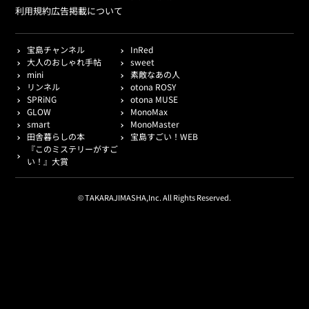
利用規約
広告掲載について
宝島チャンネル
InRed
大人のおしゃれ手帖
sweet
mini
素敵なあの人
リンネル
otona ROSY
SPRiNG
otona MUSE
GLOW
MonoMax
smart
MonoMaster
田舎暮らしの本
宝島すごい！WEB
『このミステリーがすご
い！』大賞
© TAKARAJIMASHA,Inc. All Rights Reserved.