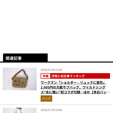
関連記事
2026/07/30 15:00
特集
月間人気記事ランキング
ワークマン「ショルダー⇔リュックに変形」
2,900円の万能サブバッグ、ワイルドシング
ス“水に強い”初コラボ付録…ほか【休日バッグ
の人気記事ランキングベスト3】（2026年6月
バッグ
版）
2026/07/28 19:00