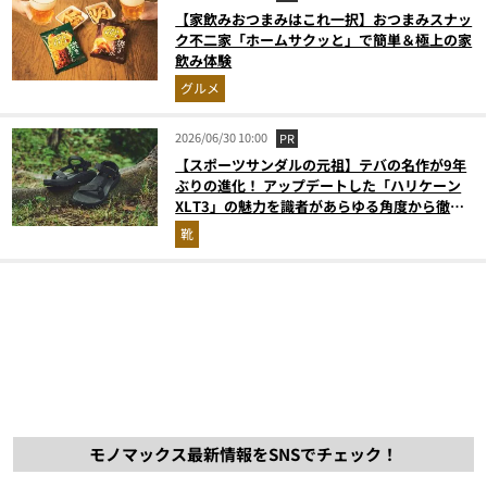
【家飲みおつまみはこれ一択】おつまみスナッ
ク不二家「ホームサクッと」で簡単＆極上の家
飲み体験
グルメ
2026/06/30 10:00
PR
【スポーツサンダルの元祖】テバの名作が9年
ぶりの進化！ アップデートした「ハリケーン
XLT3」の魅力を識者があらゆる角度から徹底
解説！
靴
モノマックス最新情報をSNSでチェック！