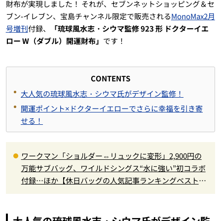
財布が実現しました！ それが、セブンネットショッピング＆セ
ブン‐イレブン、宝島チャンネル限定で販売される
MonoMax2月
号増刊
付録、
「琉球風水志・シウマ監修 923 形 ドクターイエ
ロー W（ダブル）開運財布」
です！
CONTENTS
大人気の琉球風水志・シウマ氏がデザイン監修！
開運ポイント×ドクターイエローでさらに幸福を引き寄
せる！
ワークマン「ショルダー⇔リュックに変形」2,900円の
万能サブバッグ、ワイルドシングス“水に強い”初コラボ
付録…ほか【休日バッグの人気記事ランキングベスト
3】（2026年6月版）
大人気の琉球風水志・シウマ氏がデザイン監