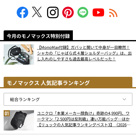
今月のモノマックス特別付録
【MonoMax付録】ガバッと開いて中身が一目瞭然！
シャカの「じゃばら式４層ショルダーバッグ」は、出
し入れのしやすさも過去最高レベルだった！
モノマックス 人気記事ランキング
ユニクロ「本業メーカー顔負け」奇跡の4,990円、ワ
ークマン「2,500円は反則級」凄い万能バッグ…ほか
【リュックの人気記事ランキングベスト3】（2026年
6月版）