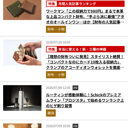
特集
月間人気記事ランキング
ワークマン「この収納力で980円」まるで本革
な上品コンパクト財布、“手ぶら派に最強”アタ
オのオールインワン…ほか【財布の人気記事ラ
ンキングベスト3】（2026年6月版）
財布・小物
2026/07/20 18:00
特集
本当に使える！新・三種の神器
【理想の財布ついに発見】スタイリスト絶賛！
「コンパクトなのにカード10枚入る収納力」
クランプのアコーディオンウォレットを徹底レ
ビュー。使い込むほどにツヤが出るプエブロレ
財布・小物
ザーも優秀
2026/07/09 12:00
PR
ルーティンが感動体験に！Schickのプレミア
ムライン「プロジスタ」で始めるワンランク上
のヒゲ剃り習慣
雑貨
2026/07/09 10:00
PR