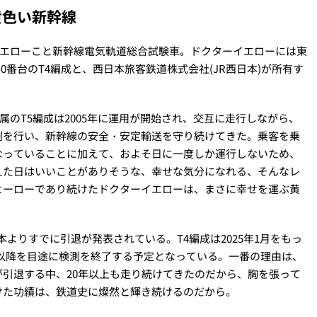
黄色い新幹線
ーイエローこと新幹線電気軌道総合試験車。ドクターイエローには東
0番台のT4編成と、西日本旅客鉄道株式会社(JR西日本)が所有す
本所属のT5編成は2005年に運用が開始され、交互に走行しながら、
測を行い、新幹線の安全・安定輸送を守り続けてきた。乗客を乗
なっていることに加えて、およそ日に一度しか運行しないため、
えた日はいいことがありそうな、幸せな気分になれる、そんなレ
ヒーローであり続けたドクターイエローは、まさに幸せを運ぶ黄
本よりすでに引退が発表されている。T4編成は2025年1月をもっ
7年以降を目途に検測を終了する予定となっている。一番の理由は、
引退する中、20年以上も走り続けてきたのだから、胸を張って
けた功績は、鉄道史に燦然と輝き続けるのだから。