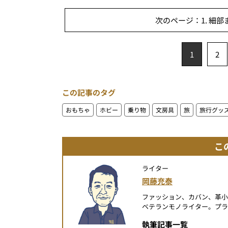
次のページ：1. 細
1
2
この記事のタグ
おもちゃ
ホビー
乗り物
文房具
旅
旅行グッ
こ
ライター
岡藤充泰
ファッション、カバン、革小
ベテランモノライター。プラ
執筆記事一覧