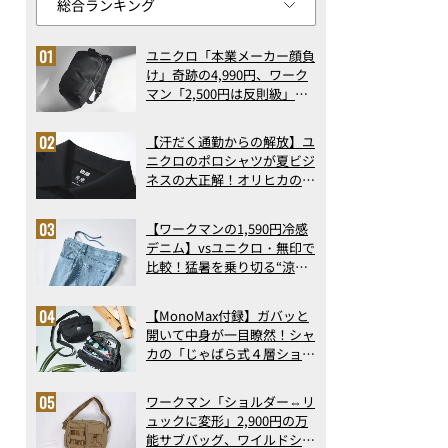
ユニクロ「本業メーカー顔負
け」奇跡の4,990円、ワーク
マン「2,500円は反則級」凄
い万能バッグ…ほか【リュッ
クの人気記事ランキングベス
【汗だく通勤からの解放】ユ
ト3】（2026年6月版）
ニクロのポロシャツが夏ビジ
ネスの大正解！オリヒカの透
け防止シャツも優秀。酷暑も
涼しい顔で働ける超快適ウエ
【ワークマンの1,590円冷感
アの実力
デニム】vsユニクロ・無印で
比較！猛暑を乗り切る“涼感
ロングパンツ”3選を徹底解
剖。接触冷感から綿100%ま
【MonoMax付録】ガバッと
で決定版
開いて中身が一目瞭然！シャ
カの「じゃばら式４層ショル
ダーバッグ」は、出し入れの
しやすさも過去最高レベルだ
ワークマン「ショルダー⇔リ
った！
ュックに変形」2,900円の万
能サブバッグ、ワイルドシン