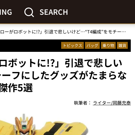
ING
SEARCH
「ドクターイエローがロボットに!?」引退で悲しいけど…“T4編成”をモチーフにしたグッズがたまらない！幸せを呼ぶ黄色い傑作5選
トピックス
バッグ
乗り物
雑貨
ロボットに!?」引退で悲しい
モチーフにしたグッズがたまらな
傑作5選
執筆者：
ライター/岡藤充泰