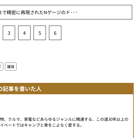
部まで精密に再現されたNゲージのド･･･
3
4
5
6
ズ
雑貨
の記事を書いた人
物、クルマ、家電などあらゆるジャンルに精通する、この道30年以上の
イベートではキャンプと車をこよなく愛する。