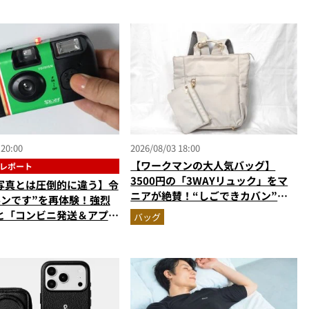
 20:00
2026/08/03 18:00
【ワークマンの大人気バッグ】
レポート
3500円の「3WAYリュック」をマ
写真とは圧倒的に違う】令
ニアが絶賛！“しごできカバン”が
ルンです”を再体験！強烈
撥水防汚で評判以上に優秀だった
と「コンビニ発送＆アプリ
バッグ
」が唯一無二で楽しすぎた