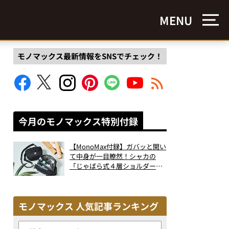
MENU
モノマックス最新情報をSNSでチェック！
今月のモノマックス特別付録
【MonoMax付録】ガバッと開い
て中身が一目瞭然！シャカの
「じゃばら式４層ショルダーバ
ッグ」は、出し入れのしやすさ
も過去最高レベルだった！
モノマックス 人気記事ランキング