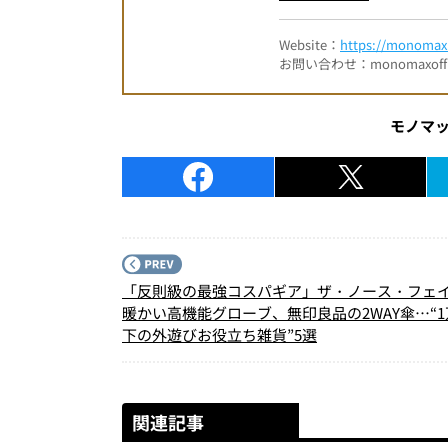
Website：
https://monomax.
お問い合わせ：monomaxofficia
モノマ
「反則級の最強コスパギア」ザ・ノース・フェ
暖かい高機能グローブ、無印良品の2WAY傘…“
下の外遊びお役立ち雑貨”5選
関連記事