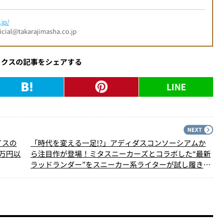
jp/
l@takarajimasha.co.jp
ックスの記事をシェアする
LINE
PREV
N
イスの
「時代を変える一足!?」アディダスコンソーシアムか
1万円以
ら注目作が登場！ミタスニーカーズとコラボした“最新
ラッドランダー”をスニーカー系ライターが試し履きレ
ポート