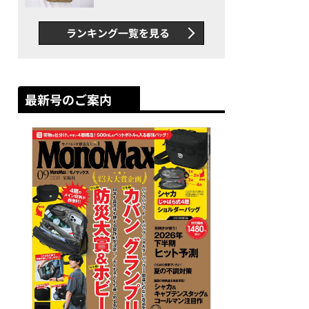
グス“水に強い”初コラボ付
録…ほか【休日バッグの人気
ランキング一覧を見る
記事ランキングベスト3】
（2026年6月版）
最新号のご案内