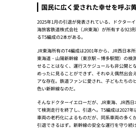
国民に広く愛された幸せを呼ぶ
2025年1月の引退が発表されている、ドクタ
海旅客鉄道株式会社（JR東海）が所有する923形
るT5編成の2本がある。
JR東海所有のT4編成は2001年から、JR西日
東海道・山陽新幹線（東京駅～博多駅間）の検
せることはなく、運行スケジュールも非公開と
めったに見ることができず、それゆえ偶然出会
アな存在。鉄道ファンに愛され、子どもたちの
色い新幹線なのだ。
そんなドクターイエローだが、JR東海、JR西日
て検測走行を終了し、引退へ。T5編成は202
車両の老朽化によるものだが、同系車両の多くが
引退できるはず。新幹線の安全な運行を守り続