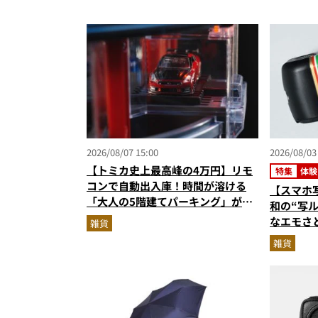
2026/08/07 15:00
2026/08/03
【トミカ史上最高峰の4万円】リモ
特集
体験
コンで自動出入庫！時間が溶ける
【スマホ
「大人の5階建てパーキング」が凄
和の“写
すぎる
なエモさ
雑貨
受け取り
雑貨