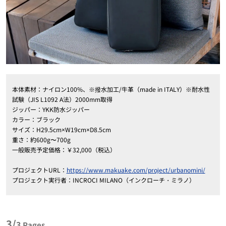
本体素材：ナイロン100%、※撥水加工/牛革（made in ITALY）※耐水性
試験（JIS L1092 A法）2000mm取得
ジッパー：YKK防水ジッパー
カラー：ブラック
サイズ：H29.5cm×W19cm×D8.5cm
重さ：約600g〜700g
一般販売予定価格：￥32,000（税込）
プロジェクトURL：
https://www.makuake.com/project/urbanomini/
プロジェクト実行者：INCROCI MILANO（インクローチ・ミラノ）
3/
3
Pages