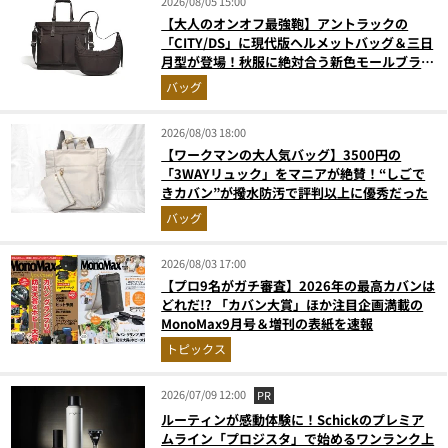
2026/08/05 15:00
【大人のオンオフ最強鞄】アントラックの
「CITY/DS」に現代版ヘルメットバッグ＆三日
月型が登場！秋服に絶対合う新色モールブラウ
ンが傑作
バッグ
2026/08/03 18:00
【ワークマンの大人気バッグ】3500円の
「3WAYリュック」をマニアが絶賛！“しごで
きカバン”が撥水防汚で評判以上に優秀だった
バッグ
2026/08/03 17:00
【プロ9名がガチ審査】2026年の最高カバンは
どれだ!? 「カバン大賞」ほか注目企画満載の
MonoMax9月号＆増刊の表紙を速報
トピックス
2026/07/09 12:00
PR
ルーティンが感動体験に！Schickのプレミア
ムライン「プロジスタ」で始めるワンランク上