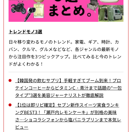
トレンドモノ3選
日々移り変わるモノのトレンド。家電、ギア、時計、カ
バン、クルマ、グルメなどなど、各ジャンルの最新モノ
から注目作を3つピックアップ。比べてみると今のトレン
ドがよくわかる！
【韓国発の飲むサプリ】手軽すぎてブーム到来！プロ
テインコーヒーからビタミンC・青汁まで話題の“一包
タイプ”3選を美容ジャーナリストが徹底解説
【1位は即リピ確定】セブン新作スイーツ実食ランキ
ングBEST3！「瀬戸内レモンケーキ」が別格の美味
さ…ショコラシフォンから塩バニラプリンまで本気レ
ビュー