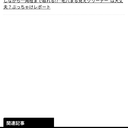
しながら…角栓まで取れる!? “毛穴まる見えクリーナー”は大丈
夫？ぶっちゃけレポート
関連記事