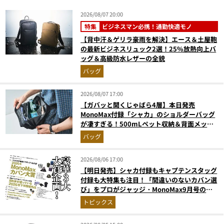
2026/08/07 20:00
特集
ビジネスマン必携！通勤快適モノ
【背中汗＆ゲリラ豪雨を解決】エース＆土屋鞄
の最新ビジネスリュック2選！25%放熱向上バ
ッグ＆高級防水レザーの全貌
バッグ
2026/08/07 17:00
【ガバッと開くじゃばら4層】本日発売
MonoMax付録「シャカ」のショルダーバッグ
が凄すぎる！500mLペット収納＆背面メッシ
ュでベタつかない
バッグ
2026/08/06 17:00
【明日発売】シャカ付録もキャプテンスタッグ
付録も大特集も注目！「間違いのないカバン選
び」をプロがジャッジ・MonoMax9月号の目
次を公開
トピックス