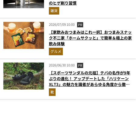
のヒゲ剃り習慣
雑貨
2026/07/09 10:00
PR
【家飲みおつまみはこれ一択】おつまみスナッ
ク不二家「ホームサクッと」で簡単＆極上の家
飲み体験
グルメ
2026/06/30 10:00
PR
【スポーツサンダルの元祖】テバの名作が9年
ぶりの進化！ アップデートした「ハリケーン
XLT3」の魅力を識者があらゆる角度から徹底
解説！
靴