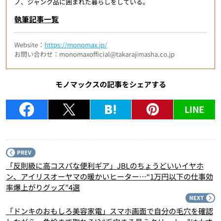
ノ、ジャンク品に囲まれた暮らしをしている。
執筆記事一覧
Website：
https://monomax.jp/
お問い合わせ：monomaxofficial@takarajimasha.co.jp
モノマックスの記事をシェアする
LINE
P
「反則級に高コスパな便利ギア」JBLのちょうどいいイヤホ
ン、アイリスオーヤマの暖かいヒーター…“1万円以下の仕事効
率爆上がりグッズ”4選
N
「ドンキのおもしろ美容家電」スマホ画面で自分の毛穴を確認