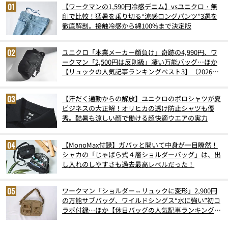
【ワークマンの1,590円冷感デニム】vsユニクロ・無
印で比較！猛暑を乗り切る“涼感ロングパンツ”3選を
徹底解剖。接触冷感から綿100%まで決定版
ユニクロ「本業メーカー顔負け」奇跡の4,990円、ワ
ークマン「2,500円は反則級」凄い万能バッグ…ほか
【リュックの人気記事ランキングベスト3】（2026年
6月版）
【汗だく通勤からの解放】ユニクロのポロシャツが夏
ビジネスの大正解！オリヒカの透け防止シャツも優
秀。酷暑も涼しい顔で働ける超快適ウエアの実力
【MonoMax付録】ガバッと開いて中身が一目瞭然！
シャカの「じゃばら式４層ショルダーバッグ」は、出
し入れのしやすさも過去最高レベルだった！
ワークマン「ショルダー⇔リュックに変形」2,900円
の万能サブバッグ、ワイルドシングス“水に強い”初コ
ラボ付録…ほか【休日バッグの人気記事ランキングベ
スト3】（2026年6月版）