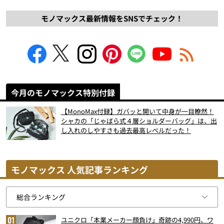
モノマックス最新情報をSNSでチェック！
今月のモノマックス特別付録
【MonoMax付録】ガバッと開いて中身が一目瞭然！
シャカの「じゃばら式４層ショルダーバッグ」は、出
し入れのしやすさも過去最高レベルだった！
モノマックス 人気記事ランキング
ユニクロ「本業メーカー顔負け」奇跡の4,990円、ワ