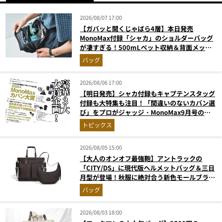
2026/08/07 17:00
【ガバッと開くじゃばら4層】本日発売
MonoMax付録「シャカ」のショルダーバッグ
が凄すぎる！500mLペット収納＆背面メッシ
ュでベタつかない
バッグ
2026/08/06 17:00
【明日発売】シャカ付録もキャプテンスタッグ
付録も大特集も注目！「間違いのないカバン選
び」をプロがジャッジ・MonoMax9月号の目
次を公開
トピックス
2026/08/05 15:00
【大人のオンオフ最強鞄】アントラックの
「CITY/DS」に現代版ヘルメットバッグ＆三日
月型が登場！秋服に絶対合う新色モールブラウ
ンが傑作
バッグ
2026/08/03 18:00