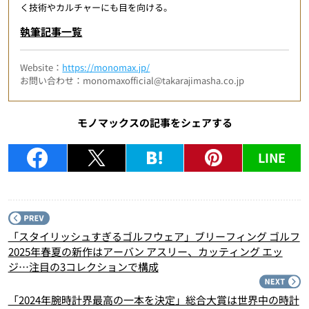
く技術やカルチャーにも目を向ける。
執筆記事一覧
Website：
https://monomax.jp/
お問い合わせ：monomaxofficial@takarajimasha.co.jp
モノマックスの記事をシェアする
LINE
P
「スタイリッシュすぎるゴルフウェア」ブリーフィング ゴルフ
2025年春夏の新作はアーバン アスリー、カッティング エッ
ジ…注目の3コレクションで構成
N
「2024年腕時計界最高の一本を決定」総合大賞は世界中の時計