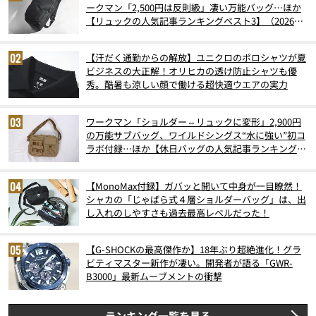
ークマン「2,500円は反則級」凄い万能バッグ…ほか
【リュックの人気記事ランキングベスト3】（2026年
6月版）
【汗だく通勤からの解放】ユニクロのポロシャツが夏
ビジネスの大正解！オリヒカの透け防止シャツも優
秀。酷暑も涼しい顔で働ける超快適ウエアの実力
ワークマン「ショルダー⇔リュックに変形」2,900円
の万能サブバッグ、ワイルドシングス“水に強い”初コ
ラボ付録…ほか【休日バッグの人気記事ランキングベ
スト3】（2026年6月版）
【MonoMax付録】ガバッと開いて中身が一目瞭然！
シャカの「じゃばら式４層ショルダーバッグ」は、出
し入れのしやすさも過去最高レベルだった！
【G-SHOCKの最高傑作か】18年ぶり超絶進化！グラ
ビティマスター新作が凄い。開発者が語る「GWR-
B3000」最新ムーブメントの衝撃
ランキング一覧を見る