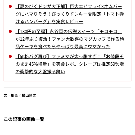
【夏のびくドンが大正解】巨大エビフライ×オムバー
グにハマりそう！びっくりドンキー夏限定「トマト弾
けるハンバーグ」を実食レビュー
【130円の至福】永谷園の伝説スイーツ「モコモコ」
が12年ぶり復活！ファン大歓喜のマグカップで作る絶
品ケーキを食べたらやっぱり最高にウマかった
【価格バグ再び】ファミマが太っ腹すぎ！「お値段そ
のまま45%増量」を実食レポ。クレープは推定59%増
の衝撃的な大盤振る舞い
文・撮影／横山博之
この記事の画像一覧