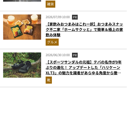
雑貨
2026/07/09 10:00
PR
【家飲みおつまみはこれ一択】おつまみスナッ
ク不二家「ホームサクッと」で簡単＆極上の家
飲み体験
グルメ
2026/06/30 10:00
PR
【スポーツサンダルの元祖】テバの名作が9年
ぶりの進化！ アップデートした「ハリケーン
XLT3」の魅力を識者があらゆる角度から徹底
解説！
靴