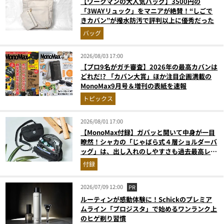
【ワークマンの大人気バッグ】3500円の
「3WAYリュック」をマニアが絶賛！“しごで
きカバン”が撥水防汚で評判以上に優秀だった
バッグ
2026/08/03 17:00
【プロ9名がガチ審査】2026年の最高カバンは
どれだ!? 「カバン大賞」ほか注目企画満載の
MonoMax9月号＆増刊の表紙を速報
トピックス
2026/08/01 17:00
【MonoMax付録】ガバッと開いて中身が一目
瞭然！シャカの「じゃばら式４層ショルダーバ
ッグ」は、出し入れのしやすさも過去最高レベ
ルだった！
付録
2026/07/09 12:00
PR
ルーティンが感動体験に！Schickのプレミア
ムライン「プロジスタ」で始めるワンランク上
のヒゲ剃り習慣