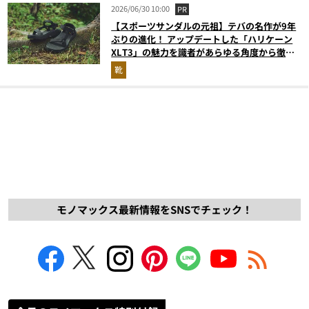
2026/06/30 10:00
PR
【スポーツサンダルの元祖】テバの名作が9年
ぶりの進化！ アップデートした「ハリケーン
XLT3」の魅力を識者があらゆる角度から徹底
解説！
靴
モノマックス最新情報をSNSでチェック！