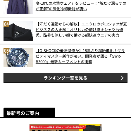
度-10℃の氷撃ウェア」をレビュー！“腕だけ濡らすの
が正解”の気化冷却機能が凄い
【汗だく通勤からの解放】ユニクロのポロシャツが夏
ビジネスの大正解！オリヒカの透け防止シャツも優
秀。酷暑も涼しい顔で働ける超快適ウエアの実力
【G-SHOCKの最高傑作か】18年ぶり超絶進化！グラ
ビティマスター新作が凄い。開発者が語る「GWR-
B3000」最新ムーブメントの衝撃
ランキング一覧を見る
最新号のご案内