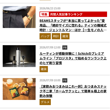
2026/06/23 15:00
特集
月間人気記事ランキング
BEAMSスタッフが“本当に買ってよかった”愛
用品、「絶妙サイズに惚れる」ティソの機械式
時計・ジェントルマン…ほか【一生モノの人気
記事ランキングベスト3】（2026年5月版）
バッグ
時計
雑貨
2026/07/09 12:00
PR
ルーティンが感動体験に！Schickのプレミア
ムライン「プロジスタ」で始めるワンランク上
のヒゲ剃り習慣
雑貨
2026/07/09 10:00
PR
【家飲みおつまみはこれ一択】おつまみスナッ
ク不二家「ホームサクッと」で簡単＆極上の家
飲み体験
グルメ