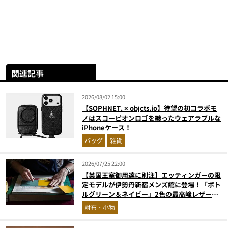
関連記事
2026/08/02 15:00
【SOPHNET. × objcts.io】待望の初コラボモ
ノはスコーピオンロゴを纏ったウェアラブルな
iPhoneケース！
バッグ
雑貨
2026/07/25 22:00
【英国王室御用達に別注】エッティンガーの限
定モデルが伊勢丹新宿メンズ館に登場！「ボト
ルグリーン＆ネイビー」2色の最高峰レザーグ
ッズに注目
財布・小物