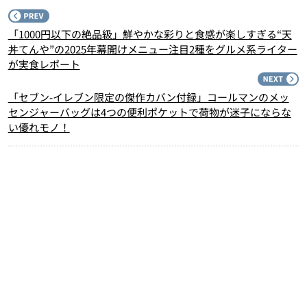
P
「1000円以下の絶品級」鮮やかな彩りと食感が楽しすぎる“天
丼てんや”の2025年幕開けメニュー注目2種をグルメ系ライター
が実食レポート
N
「セブン-イレブン限定の傑作カバン付録」コールマンのメッ
センジャーバッグは4つの便利ポケットで荷物が迷子にならな
い優れモノ！