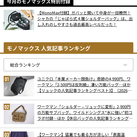
今月のモノマックス特別付録
【MonoMax付録】ガバッと開いて中身が一目瞭然！
シャカの「じゃばら式４層ショルダーバッグ」は、出
し入れのしやすさも過去最高レベルだった！
モノマックス 人気記事ランキング
ユニクロ「本業メーカー顔負け」奇跡の4,990円、ワ
ークマン「2,500円は反則級」凄い万能バッグ…ほか
【リュックの人気記事ランキングベスト3】（2026年
6月版）
ワークマン「ショルダー⇔リュックに変形」2,900円
の万能サブバッグ、ワイルドシングス“水に強い”初コ
ラボ付録…ほか【休日バッグの人気記事ランキングベ
スト3】（2026年6月版）
【ワークマン】猛暑でも着る方が涼しい「表面温