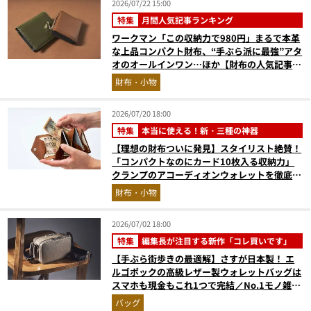
2026/07/22 15:00
特集
月間人気記事ランキング
ワークマン「この収納力で980円」まるで本革
な上品コンパクト財布、“手ぶら派に最強”アタ
オのオールインワン…ほか【財布の人気記事ラ
ンキングベスト3】（2026年6月版）
財布・小物
2026/07/20 18:00
特集
本当に使える！新・三種の神器
【理想の財布ついに発見】スタイリスト絶賛！
「コンパクトなのにカード10枚入る収納力」
クランプのアコーディオンウォレットを徹底レ
ビュー。使い込むほどにツヤが出るプエブロレ
財布・小物
ザーも優秀
2026/07/02 18:00
特集
編集長が注目する新作「コレ買いです」
【手ぶら街歩きの最適解】さすが日本製！ エ
ルゴポックの高級レザー製ウォレットバッグは
スマホも現金もこれ1つで完結／No.1モノ雑誌
編集長のお墨付き『コレ買いです』Vol.168
バッグ