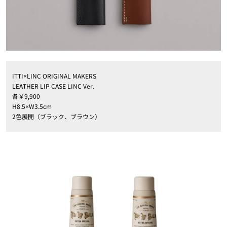
ITTI×LINC ORIGINAL MAKERS
LEATHER LIP CASE LINC Ver.
各￥9,900
H8.5×W3.5cm
2色展開（ブラック、ブラウン）