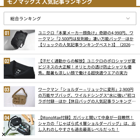
モノマックス 人気記事ランキング
ユニクロ「本業メーカー顔負け」奇跡の4,990円、ワ
ークマン「2,500円は反則級」凄い万能バッグ…ほか
【リュックの人気記事ランキングベスト3】（2026年
6月版）
【汗だく通勤からの解放】ユニクロのポロシャツが夏
ビジネスの大正解！オリヒカの透け防止シャツも優
秀。酷暑も涼しい顔で働ける超快適ウエアの実力
ワークマン「ショルダー⇔リュックに変形」2,900円
の万能サブバッグ、ワイルドシングス“水に強い”初コ
ラボ付録…ほか【休日バッグの人気記事ランキングベ
スト3】（2026年6月版）
【MonoMax付録】ガバッと開いて中身が一目瞭然！
シャカの「じゃばら式４層ショルダーバッグ」は、出
し入れのしやすさも過去最高レベルだった！