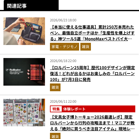
関連記事
2026/06/23 18:00
【本当に使える仕事道具】累計250万本売れた
ペン、最強自立ポーチほか「生産性を爆上げす
る」神ツール5選『MonoMaxベストバイ大
賞』
家電・デジモノ
雑貨
2026/06/18 22:00
【ロルバーン25周年】歴代100デザインが限定
復活！どれが出るかはお楽しみの「ロルバーン
100」が7月3日に発売
雑貨
2026/06/11 22:00
特集
体験レポート
【文具女子博トーキョー2026最速レポ】限定
ロルバーンから行列の攻略法まで！マニアが教
える「絶対に買うべき注目アイテム」現地レポ
ート
雑貨