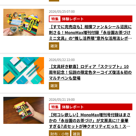
2026/05/25 07:00
特集
体験レポート
【すでに完売店も】相撲ファン＆シール沼民に
刺さる！MonoMax増刊付録「永谷園お茶づけ
ミニ文具」の“推し活界隈”意外な活用法レポー
ト
雑貨
2026/05/22 22:00
【文具好き歓喜】ロディア「スクリプト」10
周年記念！伝説の限定色ターコイズ復活＆初の
マルチペンも登場
雑貨
2026/05/21 19:00
特集
体験レポート
【何コレ欲しい】MonoMax増刊号付録はまさ
かの「永谷園のお茶づけ」が文房具に!? 豪華
すぎる7点セットが神クオリティだった！スタ
イリストがガチレビュー
財布・小物
雑貨