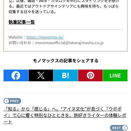
立。以後、雑誌・WEB・カタログを中心にスタイリングを手掛け
る。最近ではアウトドアやインテリアにも興味を持ち、もっぱら
収集する日々を送っている。
執筆記事一覧
Website：
https://monomax.jp/
お問い合わせ：monomaxofficial@takarajimasha.co.jp
モノマックスの記事をシェアする
LINE
P
「知る」から「感じる」へ。“アイヌ文化”が息づく『ウポポ
イ』で心に響く特別なひとときを。旅好きライターの体験レポ
ート
N