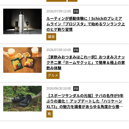
2026/07/09 12:00
PR
ルーティンが感動体験に！Schickのプレミア
ムライン「プロジスタ」で始めるワンランク上
のヒゲ剃り習慣
雑貨
2026/07/09 10:00
PR
【家飲みおつまみはこれ一択】おつまみスナッ
ク不二家「ホームサクッと」で簡単＆極上の家
飲み体験
グルメ
2026/06/30 10:00
PR
【スポーツサンダルの元祖】テバの名作が9年
ぶりの進化！ アップデートした「ハリケーン
XLT3」の魅力を識者があらゆる角度から徹底
解説！
靴