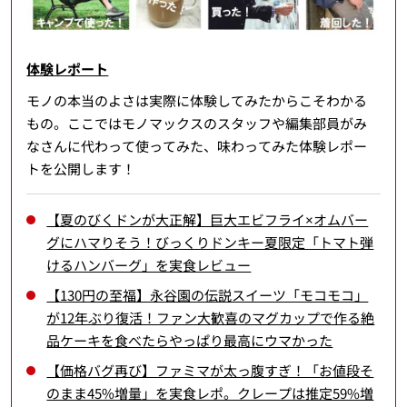
体験レポート
モノの本当のよさは実際に体験してみたからこそわかる
もの。ここではモノマックスのスタッフや編集部員がみ
なさんに代わって使ってみた、味わってみた体験レポー
トを公開します！
【夏のびくドンが大正解】巨大エビフライ×オムバー
グにハマりそう！びっくりドンキー夏限定「トマト弾
けるハンバーグ」を実食レビュー
【130円の至福】永谷園の伝説スイーツ「モコモコ」
が12年ぶり復活！ファン大歓喜のマグカップで作る絶
品ケーキを食べたらやっぱり最高にウマかった
【価格バグ再び】ファミマが太っ腹すぎ！「お値段そ
のまま45%増量」を実食レポ。クレープは推定59%増